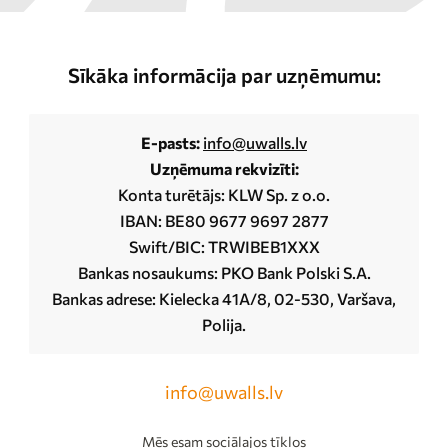
Sīkāka informācija par uzņēmumu:
E-pasts:
info@uwalls.lv
Uzņēmuma rekvizīti:
Konta turētājs: KLW Sp. z o.o.
IBAN: BE80 9677 9697 2877
Swift/BIC: TRWIBEB1XXX
Bankas nosaukums: PKO Bank Polski S.A.
Bankas adrese: Kielecka 41A/8, 02-530, Varšava,
Polija.
info@uwalls.lv
Mēs esam sociālajos tīklos