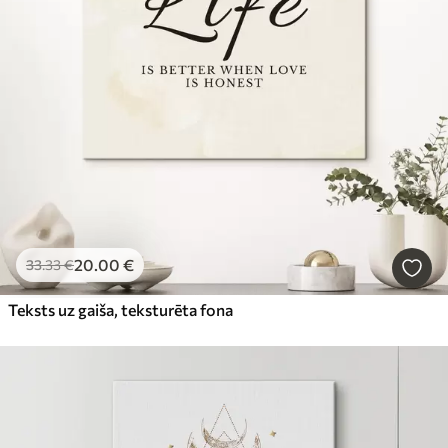
20
.00
€
33
.33
€
Teksts uz gaiša, teksturēta fona