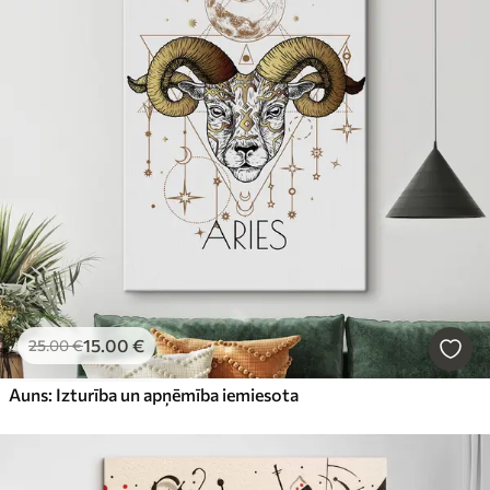
15
.00
€
25
.00
€
Auns: Izturība un apņēmība iemiesota