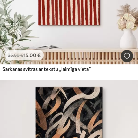
15
.00
€
25
.00
€
Sarkanas svītras ar tekstu „laimīga vieta”