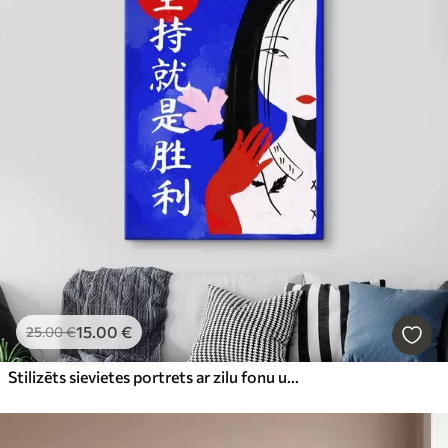
15
.00
€
25
.00
€
Stilizēts sievietes portrets ar zilu fonu un tekstu