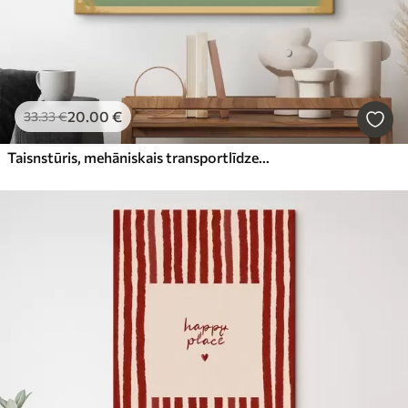
20
.00
€
33
.33
€
Taisnstūris, mehāniskais transportlīdzeklis e fonts