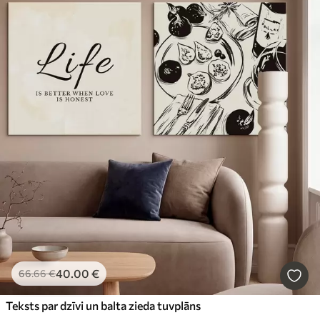
40
.00
€
66
.66
€
Teksts par dzīvi un balta zieda tuvplāns