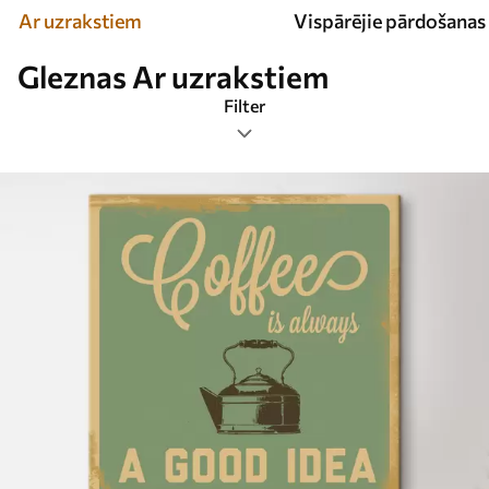
Ar uzrakstiem
Vispārējie pārdošanas 
Gleznas Ar uzrakstiem
Filter
Tags
Attēlu formāts
Gleznas Ar uzrakstiem
Populārākās
Atiestatīt visu