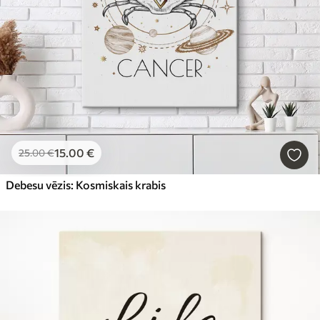
15
.00
€
25
.00
€
Debesu vēzis: Kosmiskais krabis