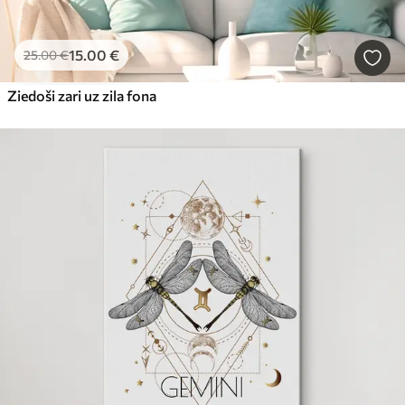
15
.00
€
25
.00
€
Ziedoši zari uz zila fona