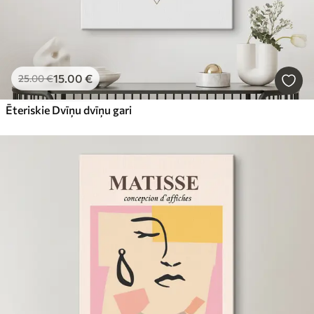
15
.00
€
25
.00
€
Ēteriskie Dvīņu dvīņu gari