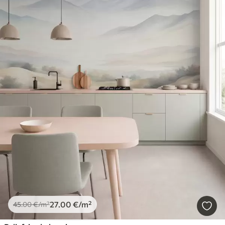
27
.00
€
/m²
45
.00
€
/m²