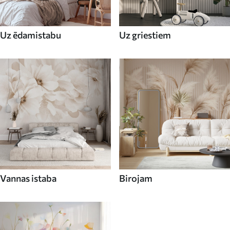
Uz ēdamistabu
Uz griestiem
Vannas istaba
Birojam