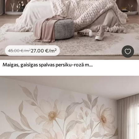
27
.00
€
/m²
45
.00
€
/m²
Maigas, gaisīgas spalvas persiku-rozā miglā ar mirdzumu