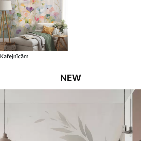
Kafejnīcām
NEW