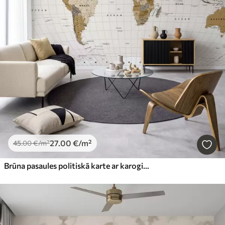
27
.00
€
/m²
45
.00
€
/m²
Brūna pasaules politiskā karte ar karogiem angļu valodā