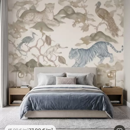
27
.00
€
/m²
45
.00
€
/m²