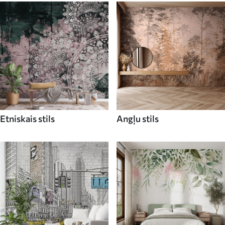
Etniskais stils
Angļu stils