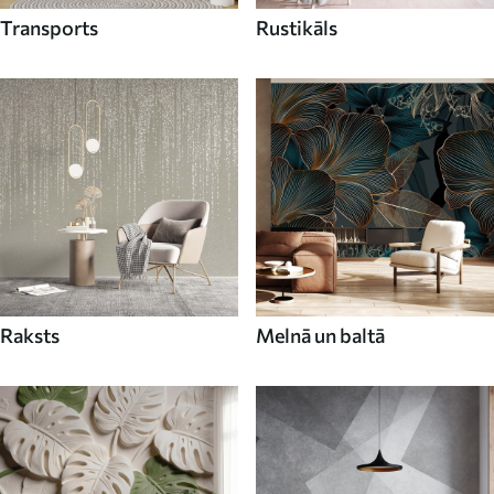
Transports
Rustikāls
Raksts
Melnā un baltā