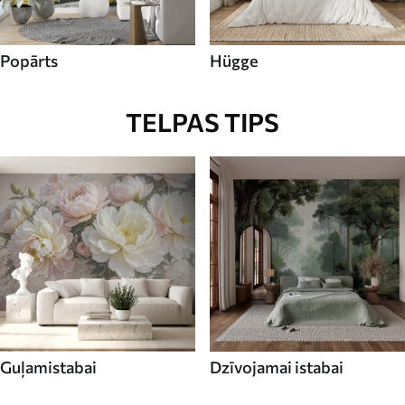
Popārts
Hügge
TELPAS TIPS
Guļamistabai
Dzīvojamai istabai