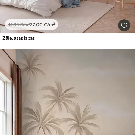
27
.00
€
/m²
45
.00
€
/m²
Zāle, asas lapas