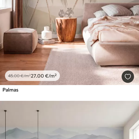
27
.00
€
/m²
45
.00
€
/m²
Palmas