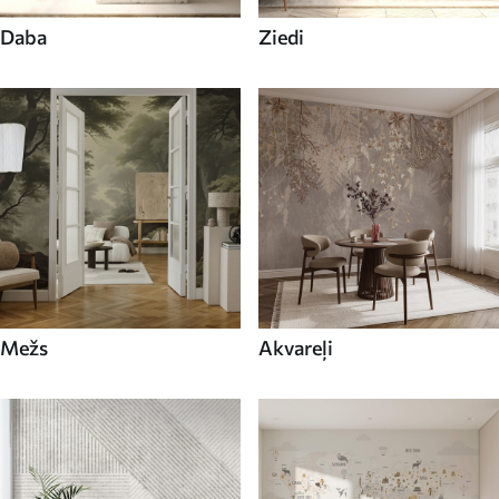
Daba
Ziedi
Mežs
Akvareļi