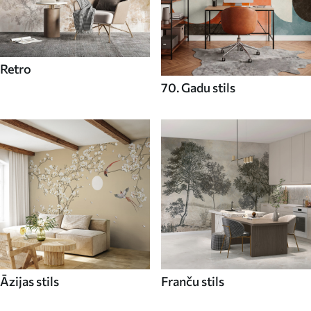
Retro
70. Gadu stils
Āzijas stils
Franču stils