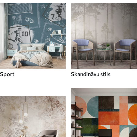
Sport
Skandināvu stils