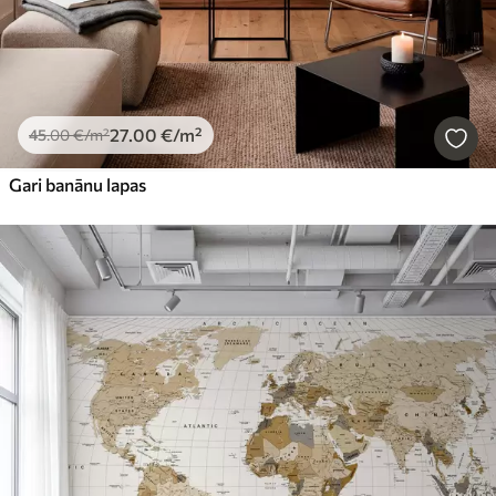
27
.00
€
/m²
45
.00
€
/m²
Gari banānu lapas