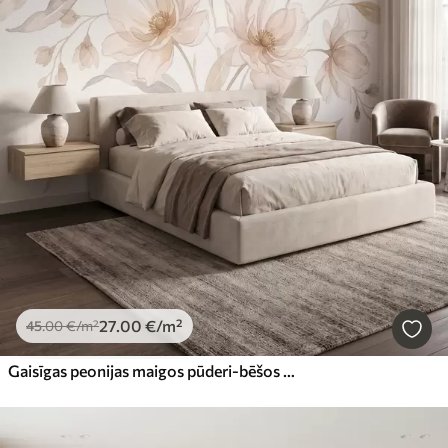
27
.00
€
/m²
45
.00
€
/m²
Gaisīgas peonijas maigos pūderi-bēšos toņos