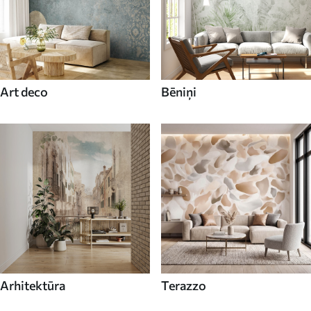
Art deco
Bēniņi
Arhitektūra
Terazzo