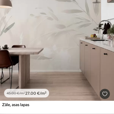
27
.00
€
/m²
45
.00
€
/m²
Zāle, asas lapas