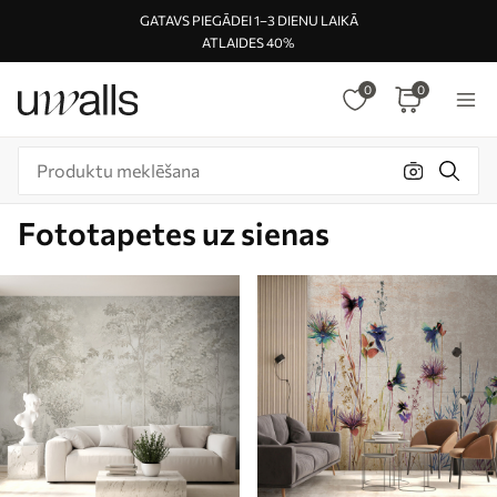
GATAVS PIEGĀDEI 1–3 DIENU LAIKĀ
ATLAIDES 40%
0
0
Fototapetes uz sienas