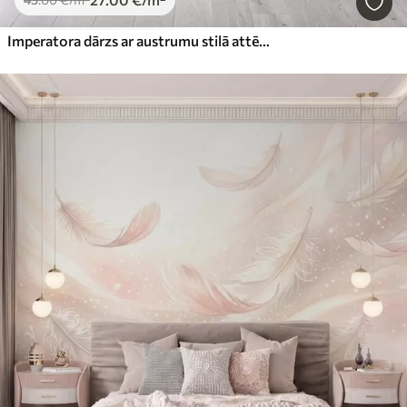
Imperatora dārzs ar austrumu stilā attēlotiem dzīvniekiem — pērtiķi, leoparda, tīģeri, pāvu un gārni