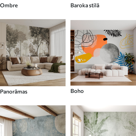
Ombre
Baroka stilā
Boho
Panorāmas