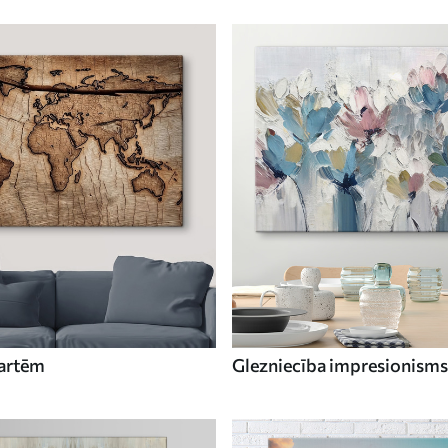
kartēm
Glezniecība impresionisms