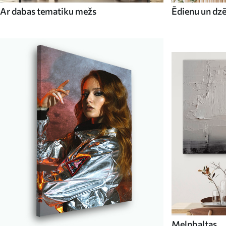
Ar dabas tematiku mežs
Ēdienu un dz
Melnbaltas