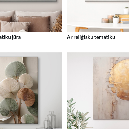
tiku jūra
Ar reliģisku tematiku