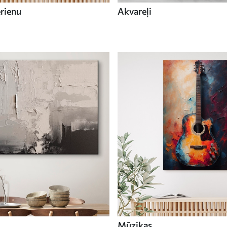
ērienu
Akvareļi
Mūzikas