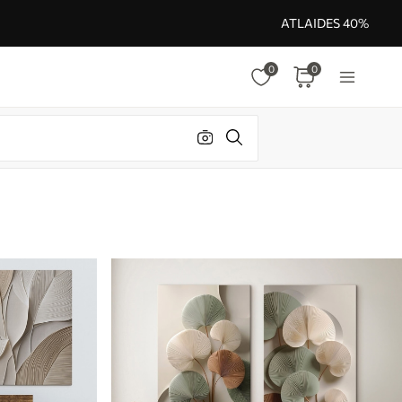
ATLAIDES 40%
0
0