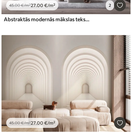
27
.00
€
/m²
45
.00
€
/m²
2
Abstraktās modernās mākslas tekstuālās ģeometriskās formas brūnā, pelēkā un bēšā tonī
27
.00
€
/m²
45
.00
€
/m²