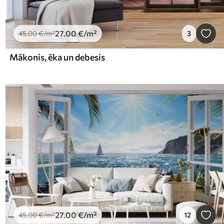
27
.00
€
/m²
45
.00
€
/m²
3
Mākonis, ēka un debesis
27
.00
€
/m²
45
.00
€
/m²
12