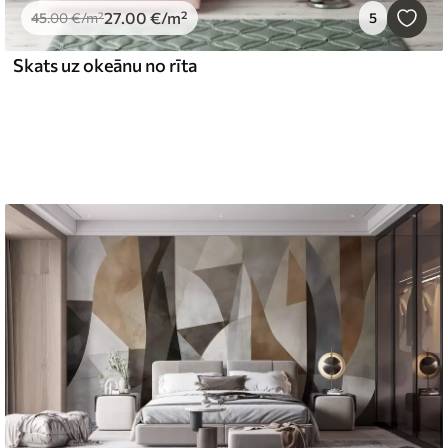
27
.00
€
/m²
45
.00
€
/m²
5
Skats uz okeānu no rīta