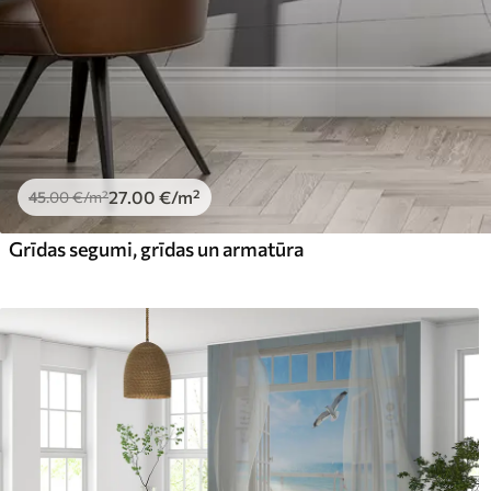
27
.00
€
/m²
45
.00
€
/m²
Grīdas segumi, grīdas un armatūra