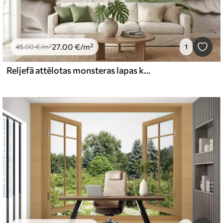
27
.00
€
/m²
45
.00
€
/m²
1
Reljefā attēlotas monsteras lapas krēmkrāsas un zaļos toņos