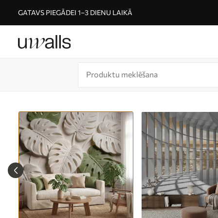
GATAVS PIEGĀDEI 1–3 DIENU LAIKĀ