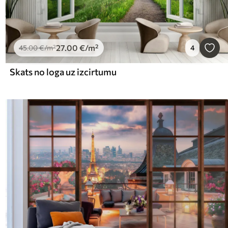
27
.00
€
/m²
45
.00
€
/m²
4
Skats no loga uz izcirtumu