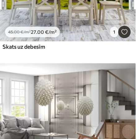
27
.00
€
/m²
45
.00
€
/m²
1
Skats uz debesīm