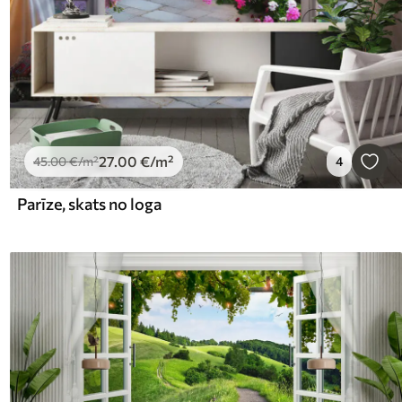
27
.00
€
/m²
45
.00
€
/m²
4
Parīze, skats no loga