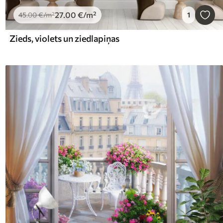
27
.00
€
/m²
45
.00
€
/m²
1
Zieds, violets un ziedlapiņas