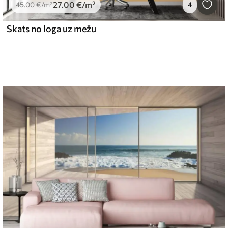
27
.00
€
/m²
45
.00
€
/m²
4
Skats no loga uz mežu