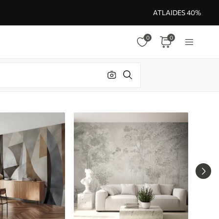
ATLAIDES 40%
0
0