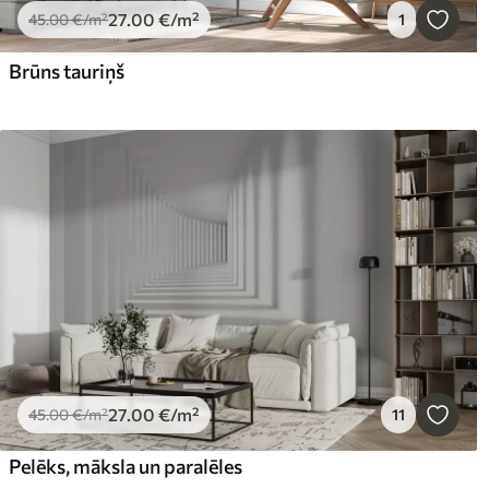
27
.00
€
/m²
45
.00
€
/m²
1
Brūns tauriņš
27
.00
€
/m²
45
.00
€
/m²
11
Pelēks, māksla un paralēles