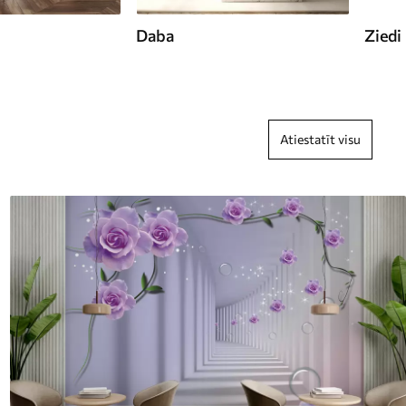
Daba
Ziedi
Atiestatīt visu