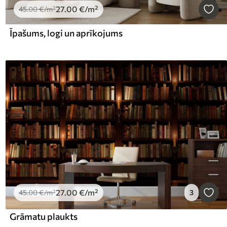
27
.00
€
/m²
45
.00
€
/m²
Īpašums, logi un aprīkojums
27
.00
€
/m²
45
.00
€
/m²
3
Grāmatu plaukts