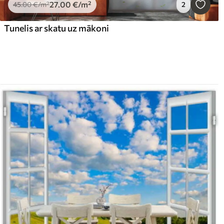
27
.00
€
/m²
45
.00
€
/m²
2
Tunelis ar skatu uz mākoni