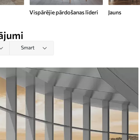
Vispārējie pārdošanas līderi
Jauns
ājumi
Smart