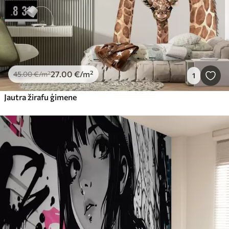
27
.00
€
/m²
45
.00
€
/m²
1
Jautra žirafu ģimene