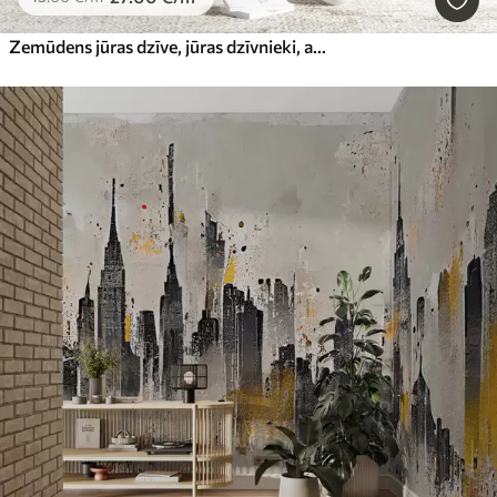
Zemūdens jūras dzīve, jūras dzīvnieki, akvarelis pelēkā krāsā, koraļļi, delfīns, astoņkājis