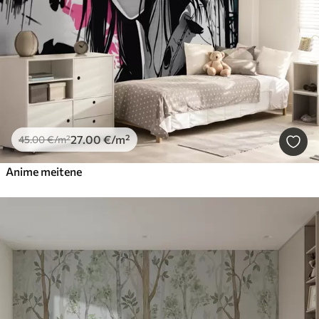
27
.00
€
/m²
45
.00
€
/m²
Anime meitene