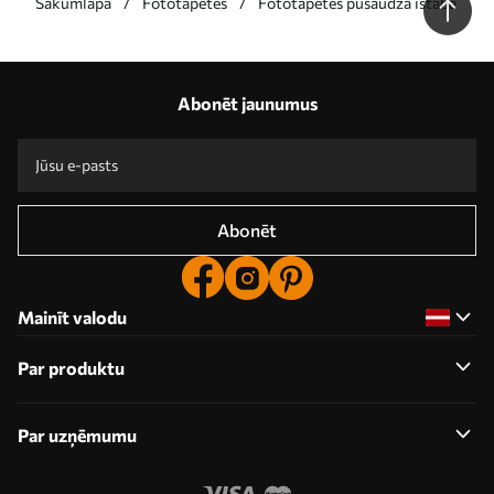
Sākumlapa
Fototapetes
Fototapetes pusaudža istaba
Mūsu priekšrocības
Atbildes:
1
Abonēt jaunumus
Ražošana pēc individuāliem izmēriem
Piedalieties 2025. gada svētku akcijās un saņemiet atlaidi
Bezmaksas profesionāla fotoattēlu rediģēšana
Akcijas kodi ar atlaidēm pasūtījumiem!
Abonēt
Mainīt valodu
Par produktu
Par uzņēmumu