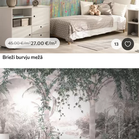
27
.00
€
/m²
45
.00
€
/m²
13
Brieži burvju mežā