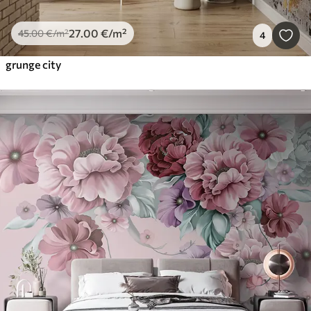
27
.00
€
/m²
45
.00
€
/m²
4
grunge city