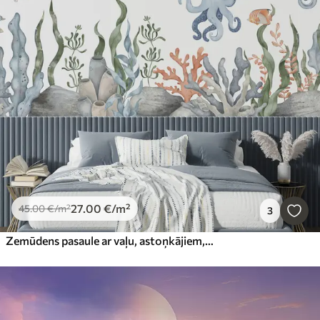
27
.00
€
/m²
45
.00
€
/m²
3
Zemūdens pasaule ar vaļu, astoņkājiem, bruņurupuci