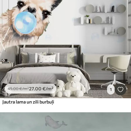
27
.00
€
/m²
45
.00
€
/m²
1
Jautra lama un zili burbuļi