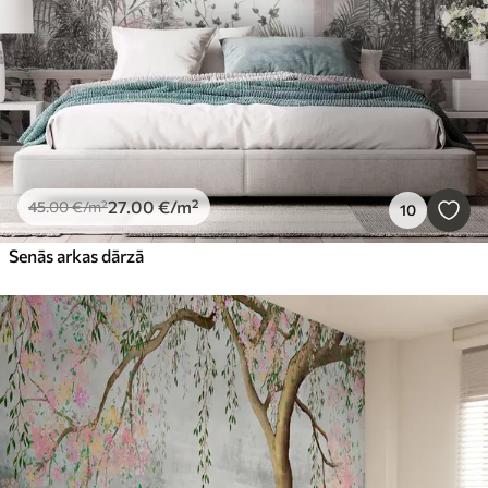
27
.00
€
/m²
45
.00
€
/m²
10
Senās arkas dārzā