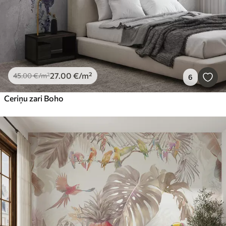
27
.00
€
/m²
45
.00
€
/m²
6
Ceriņu zari Boho