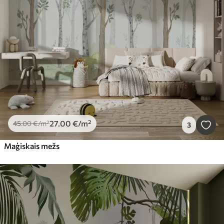
27
.00
€
/m²
45
.00
€
/m²
3
Maģiskais mežs