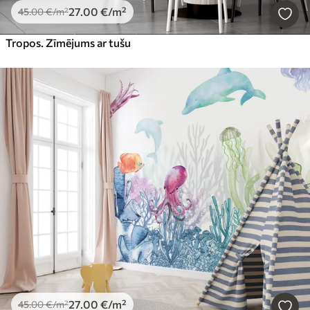
27
.00
€
/m²
45
.00
€
/m²
Tropos. Zīmējums ar tušu
27
.00
€
/m²
45
.00
€
/m²