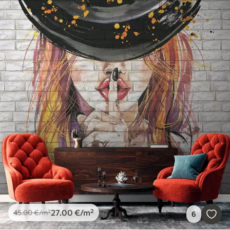
27
.00
€
/m²
45
.00
€
/m²
6