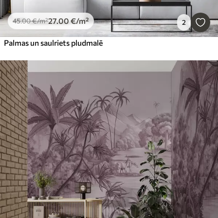
27
.00
€
/m²
45
.00
€
/m²
2
Palmas un saulriets pludmalē