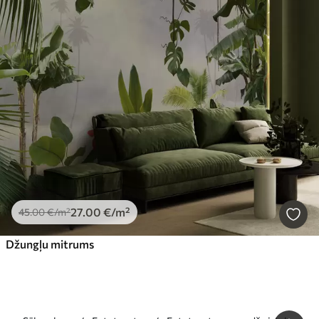
27
.00
€
/m²
45
.00
€
/m²
Džungļu mitrums