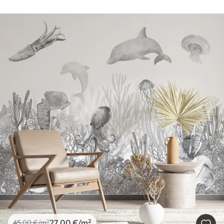
27
.00
€
/m²
45
.00
€
/m²