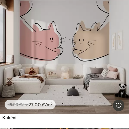
27
.00
€
/m²
45
.00
€
/m²
Kaķēni