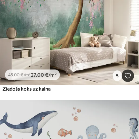
27
.00
€
/m²
45
.00
€
/m²
5
Ziedošs koks uz kalna