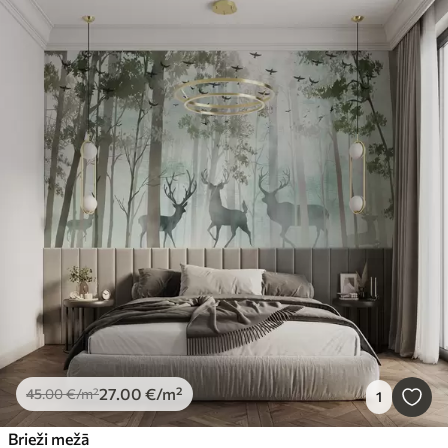
27
.00
€
/m²
45
.00
€
/m²
1
Brieži mežā