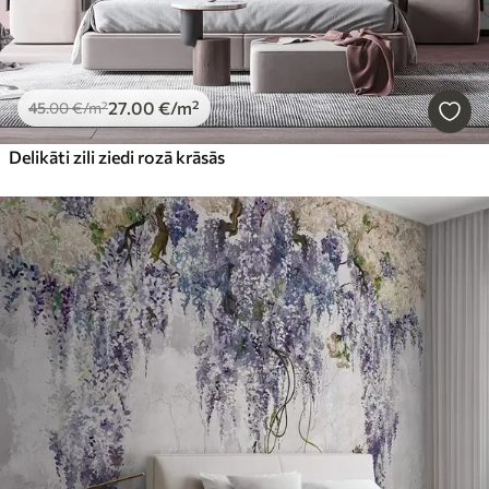
27
.00
€
/m²
45
.00
€
/m²
Delikāti zili ziedi rozā krāsās