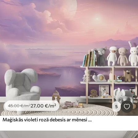
27
.00
€
/m²
45
.00
€
/m²
5
Maģiskās violeti rozā debesis ar mēnesi un mākoņiem