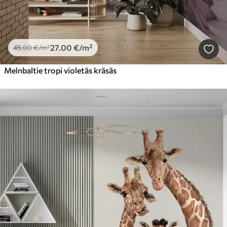
27
.00
€
/m²
45
.00
€
/m²
Melnbaltie tropi violetās krāsās