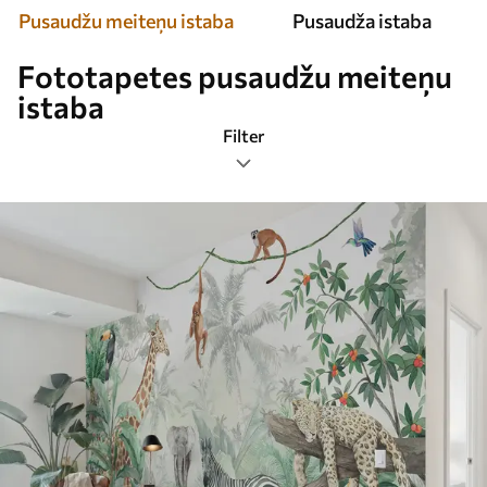
Pusaudžu meiteņu istaba
Pusaudža istaba
Fototapetes pusaudžu meiteņu
istaba
Filter
Tags
Attēlu formāts
Krāsa
Smart
Atiestatīt visu