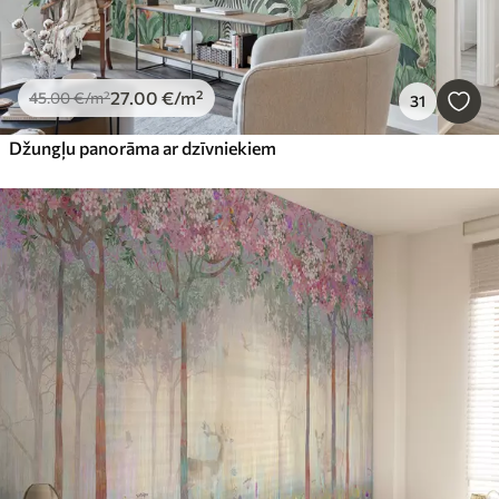
27
.00
€
/m²
45
.00
€
/m²
31
Džungļu panorāma ar dzīvniekiem