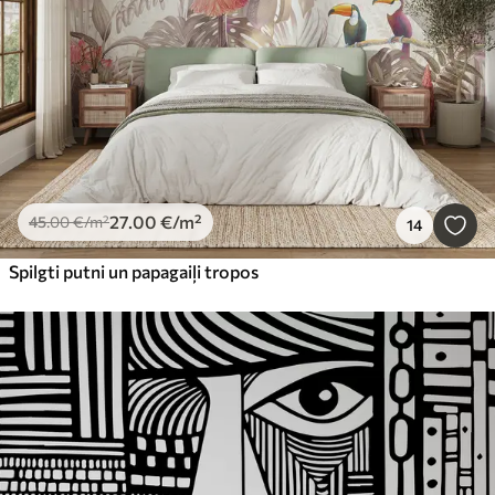
27
.00
€
/m²
45
.00
€
/m²
14
Spilgti putni un papagaiļi tropos