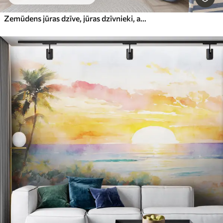
Zemūdens jūras dzīve, jūras dzīvnieki, akvarelis, koraļļi, delfīns, astoņkājis