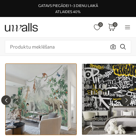
GATAVS PIEGĀDEI 1–3 DIENU LAIKĀ
ATLAIDES 40%
0
0