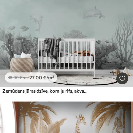
27
.00
€
/m²
45
.00
€
/m²
Zemūdens jūras dzīve, koraļļu rifs, akvarelis pelēkā un zilā krāsā, delfīni