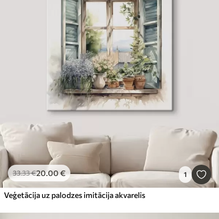
20
.00
€
33
.33
€
1
Veģetācija uz palodzes imitācija akvarelis