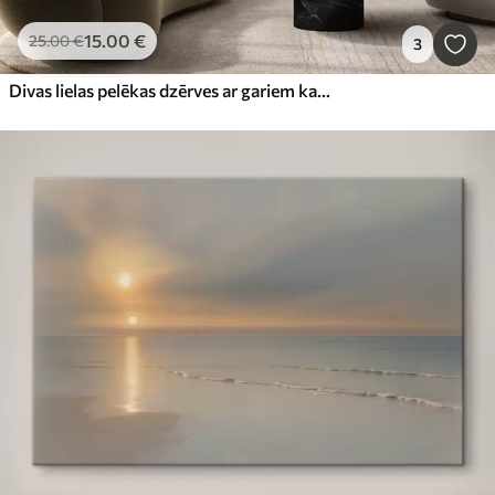
15
.00
€
25
.00
€
3
Divas lielas pelēkas dzērves ar gariem kakliem un izplestiem spārniem stāv miglainā ezerā, ko ieskauj koki