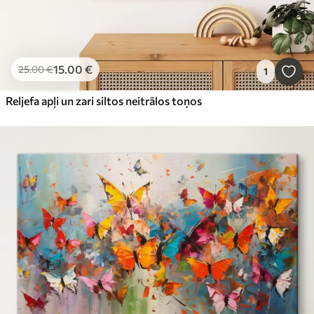
15
.00
€
25
.00
€
1
Reljefa apļi un zari siltos neitrālos toņos