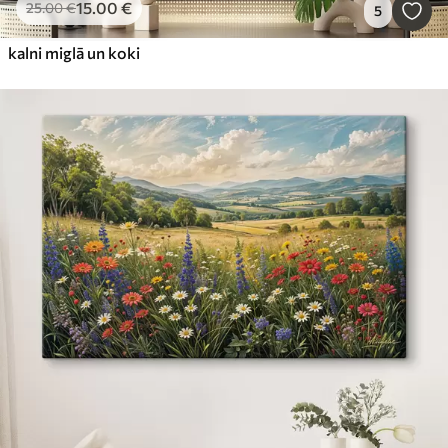
15
.00
€
25
.00
€
5
kalni miglā un koki