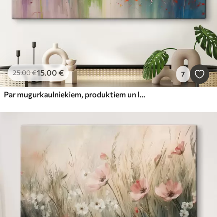
15
.00
€
25
.00
€
7
Par mugurkaulniekiem, produktiem un lapām