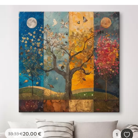
20
.00
€
33
.33
€
1