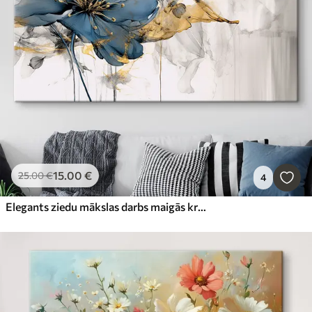
15
.00
€
25
.00
€
4
Elegants ziedu mākslas darbs maigās krāsās