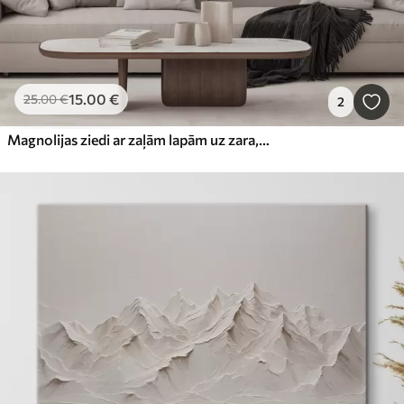
15
.00
€
25
.00
€
2
Magnolijas ziedi ar zaļām lapām uz zara, impasto tekstūras stils, maiga krāsu palete