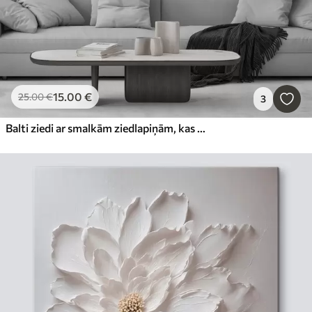
15
.00
€
25
.00
€
3
Balti ziedi ar smalkām ziedlapiņām, kas sakārtotas skaistā ziedu rakstā uz gaiša fona