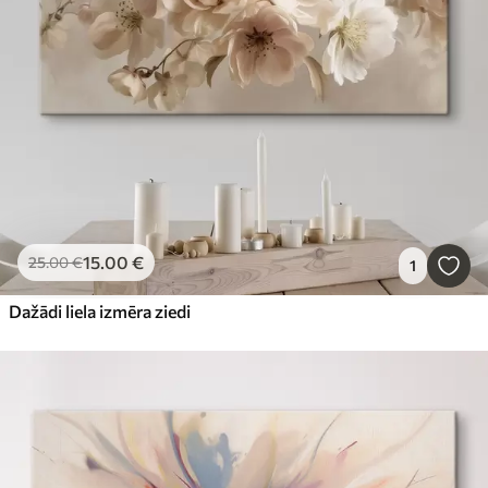
15
.00
€
25
.00
€
1
Dažādi liela izmēra ziedi