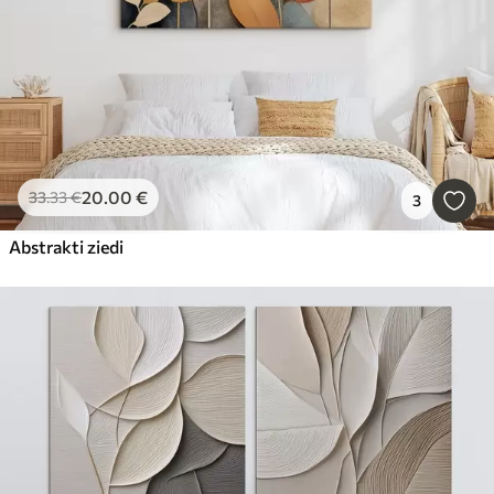
20
.00
€
33
.33
€
3
Abstrakti ziedi