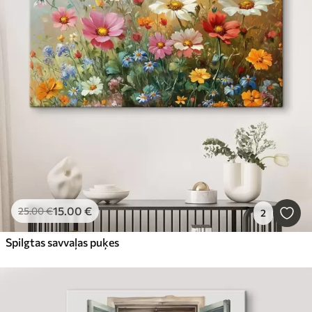
15
.00
€
25
.00
€
2
Spilgtas savvaļas puķes