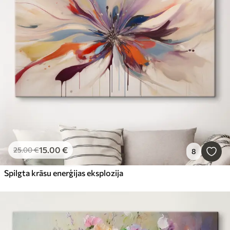
15
.00
€
25
.00
€
8
Spilgta krāsu enerģijas eksplozija