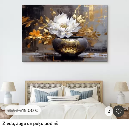
15
.00
€
25
.00
€
2
Ziedu, augu un puķu podiņš