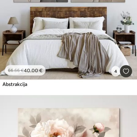
40
.00
€
66
.66
€
4
Abstrakcija