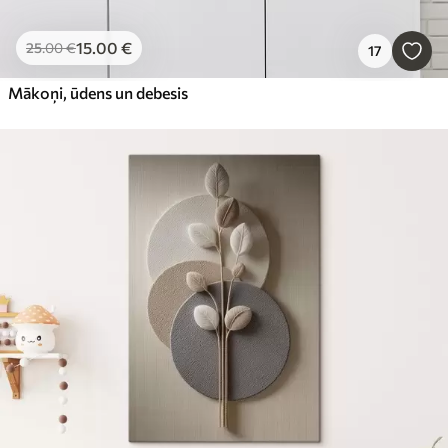
15
.00
€
25
.00
€
17
Mākoņi, ūdens un debesis