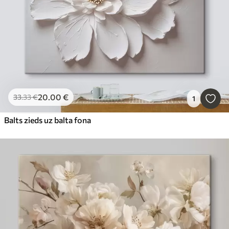
20
.00
€
33
.33
€
1
Balts zieds uz balta fona