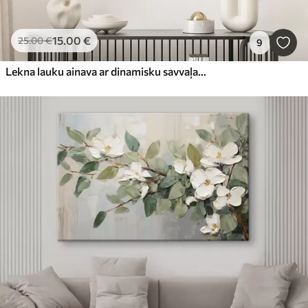
15
.00
€
25
.00
€
9
Lekna lauku ainava ar dinamisku savvaļas ziedu pļavu, kas piepildīta ar krāsainiem ziediem zem mākoņainām debesīm