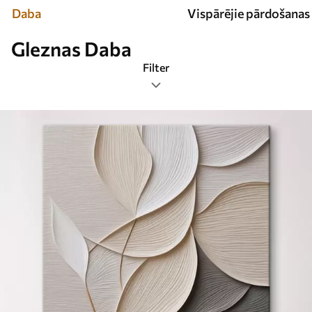
Daba
Vispārējie pārdošanas 
Gleznas Daba
Filter
Tags
Attēlu formāts
Gleznas Daba
Populārākās
Atiestatīt visu