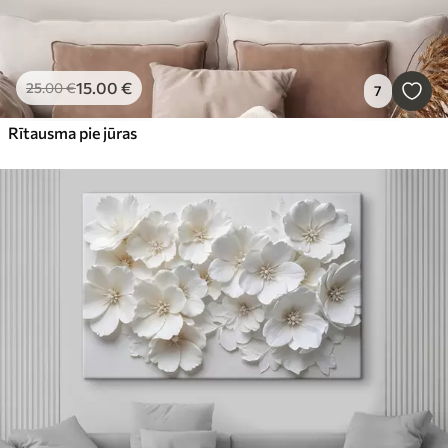
15
.00
€
25
.00
€
7
Rītausma pie jūras