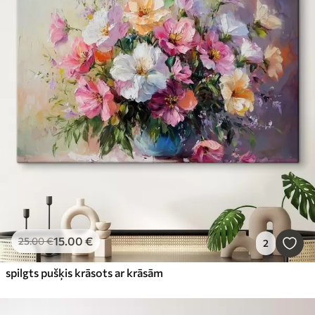
15
.00
€
25
.00
€
2
spilgts pušķis krāsots ar krāsām