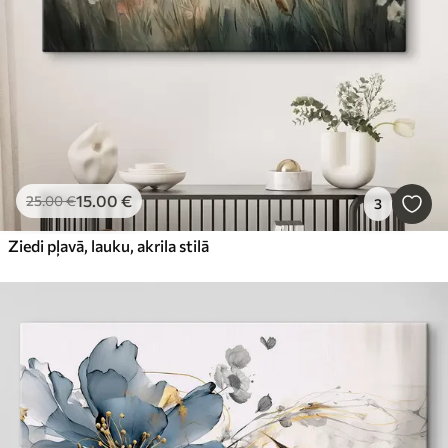
15
.00
€
25
.00
€
3
Ziedi pļavā, lauku, akrila stilā