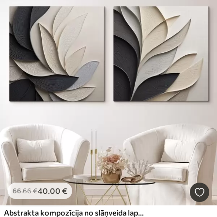
40
.00
€
66
.66
€
Abstrakta kompozīcija no slāņveida lapām, izliektām formām melnā, baltā un smilškrāsā, faktūrmāksla