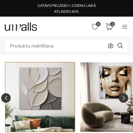
GATAVS PIEGĀDEI 1–3 DIENU LAIKĀ
ATLAIDES 40%
0
0