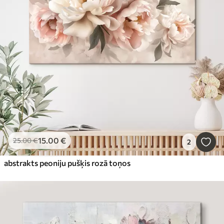
15
.00
€
25
.00
€
2
abstrakts peoniju pušķis rozā toņos