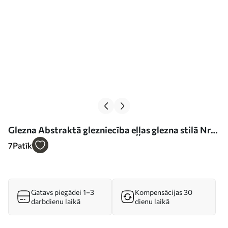
Glezna Abstraktā glezniecība eļļas glezna stilā Nr
s42087
7
Patīk
Gatavs piegādei 1–3
Kompensācijas 30
darbdienu laikā
dienu laikā