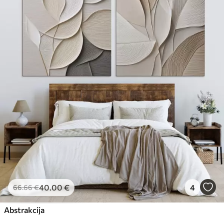
40
.00
€
4
66
.66
€
Abstrakcija