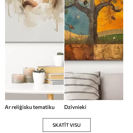
Ar reliģisku tematiku
Dzīvnieki
SKATĪT VISU