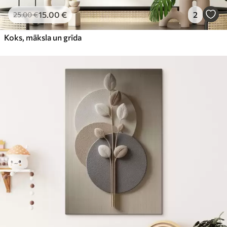
15
.00
€
2
25
.00
€
Koks, māksla un grīda