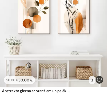
30
.00
€
3
50
.00
€
Abstrakta glezna ar oranžiem un pelēkiem apļiem, lapām un zariem, modernā stilā, akvareļa efekts