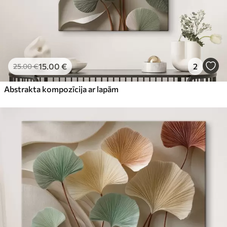
15
.00
€
2
25
.00
€
Abstrakta kompozīcija ar lapām