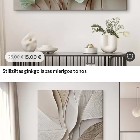
15
.00
€
25
.00
€
Stilizētas ginkgo lapas mierīgos toņos