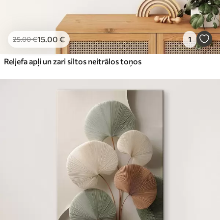
15
.00
€
1
25
.00
€
Reljefa apļi un zari siltos neitrālos toņos