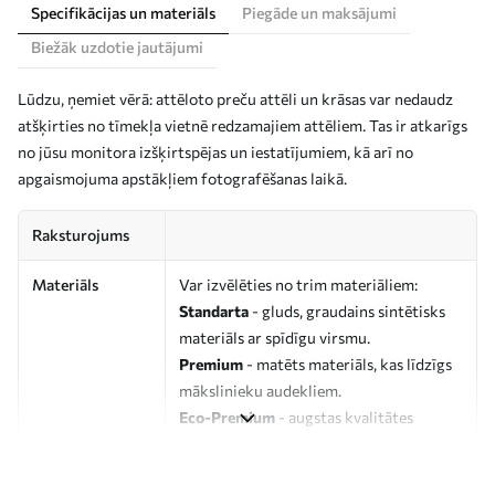
Specifikācijas un materiāls
Piegāde un maksājumi
Biežāk uzdotie jautājumi
Lūdzu, ņemiet vērā: attēloto preču attēli un krāsas var nedaudz
atšķirties no tīmekļa vietnē redzamajiem attēliem. Tas ir atkarīgs
no jūsu monitora izšķirtspējas un iestatījumiem, kā arī no
apgaismojuma apstākļiem fotografēšanas laikā.
Raksturojums
Materiāls
Var izvēlēties no trim materiāliem:
Standarta
- gluds, graudains sintētisks
materiāls ar spīdīgu virsmu.
Premium
- matēts materiāls, kas līdzīgs
mākslinieku audekliem.
Eco-Premium
- augstas kvalitātes
audekls, kas izgatavots no 100%
kokvilnas.