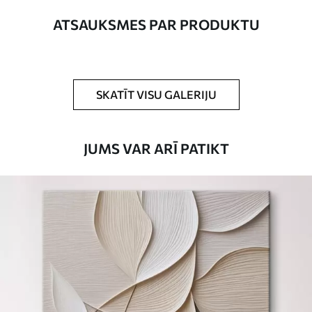
Autors
UWALLS
ATSAUKSMES PAR PRODUKTU
Raksta numurs
s42087
Turklāt
Jūs varat pievienot lakas pārklājumu.
SKATĪT VISU GALERIJU
Pieejamie materiāli
JUMS VAR ARĪ PATIKT
Standarts
No
15
.00
€
Premium
No
19
.00
€
Eco-Premium
No
23
.00
€