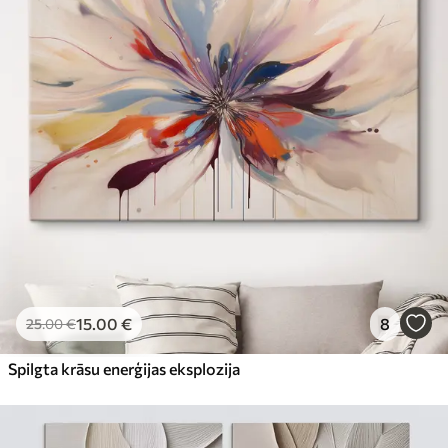
15
.00
€
8
25
.00
€
Spilgta krāsu enerģijas eksplozija