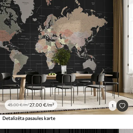
27
.00
€
/m²
45
.00
€
/m²
1
Detalizēta pasaules karte