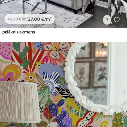
27
.00
€
/m²
45
.00
€
/m²
3
pelēkais akmens