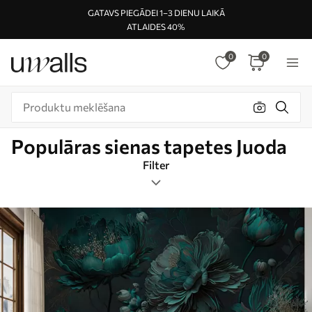
GATAVS PIEGĀDEI 1–3 DIENU LAIKĀ
ATLAIDES 40%
0
0
Populāras sienas tapetes Juoda
Filter
Tags
Attēlu formāts
Juoda
Smart