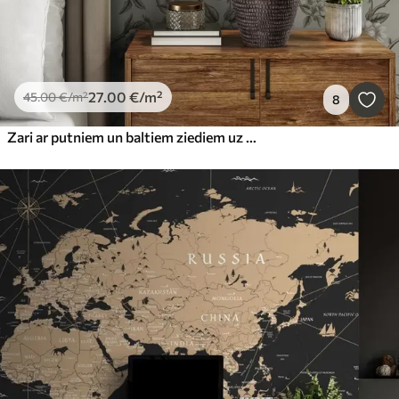
27
.00
€
/m²
45
.00
€
/m²
8
Zari ar putniem un baltiem ziediem uz maiga fona