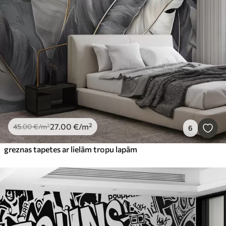
27
.00
€
/m²
45
.00
€
/m²
6
greznas tapetes ar lielām tropu lapām