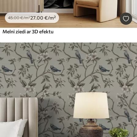
27
.00
€
/m²
45
.00
€
/m²
Melni ziedi ar 3D efektu