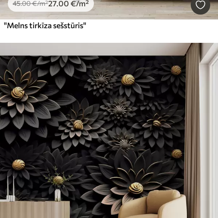
27
.00
€
/m²
45
.00
€
/m²
"Melns tirkīza sešstūris"