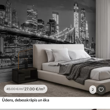
27
.00
€
/m²
45
.00
€
/m²
2
Ūdens, debesskrāpis un ēka