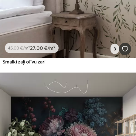
27
.00
€
/m²
45
.00
€
/m²
3
Smalki zaļi olīvu zari