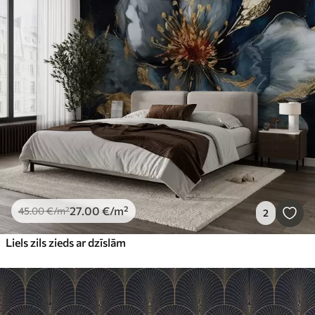
27
.00
€
/m²
45
.00
€
/m²
2
Liels zils zieds ar dzīslām