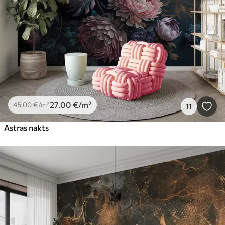
27
.00
€
/m²
45
.00
€
/m²
11
Astras nakts