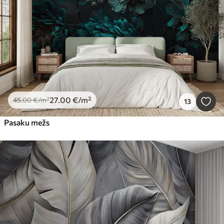
Atiestatīt visu
27
.00
€
/m²
45
.00
€
/m²
13
Pasaku mežs