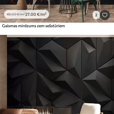
27
.00
€
/m²
45
.00
€
/m²
2
Gaismas mirdzums zem sešstūriem