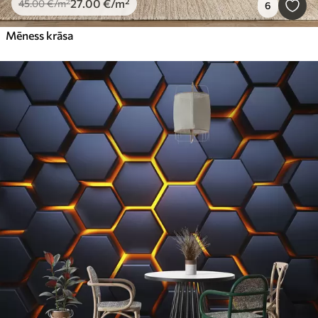
27
.00
€
/m²
45
.00
€
/m²
6
Mēness krāsa