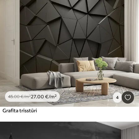
27
.00
€
/m²
45
.00
€
/m²
4
Grafīta trīsstūri