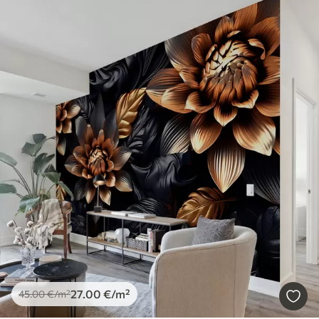
27
.00
€
/m²
45
.00
€
/m²