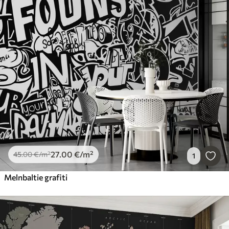
27
.00
€
/m²
45
.00
€
/m²
1
Melnbaltie grafiti