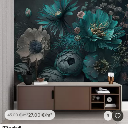
27
.00
€
/m²
45
.00
€
/m²
3
Rīta ziedi