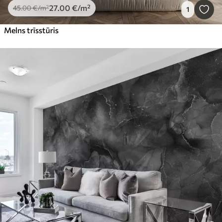
27
.00
€
/m²
45
.00
€
/m²
1
Melns trīsstūris