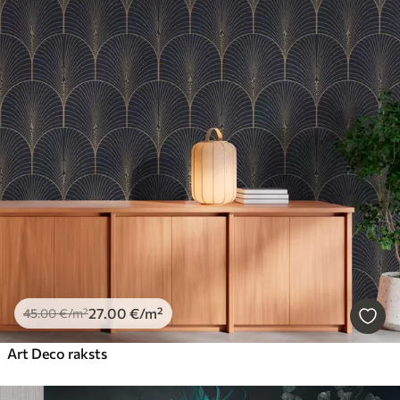
27
.00
€
/m²
45
.00
€
/m²
Art Deco raksts