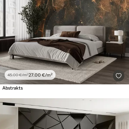
27
.00
€
/m²
45
.00
€
/m²
Abstrakts