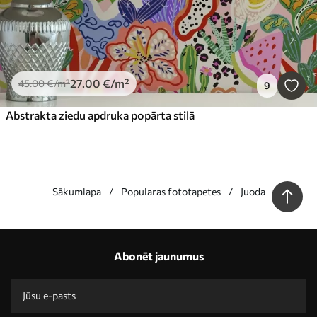
27
.00
€
/m²
45
.00
€
/m²
9
Abstrakta ziedu apdruka popārta stilā
Sākumlapa
Popularas fototapetes
Juoda
Mūsu priekšrocības
Atbildes:
1
Abonēt jaunumus
Ražošana pēc individuāliem izmēriem
Piedalieties 2025. gada svētku akcijās un saņemiet atlaidi
Bezmaksas profesionāla fotoattēlu rediģēšana
Akcijas kodi ar atlaidēm pasūtījumiem!