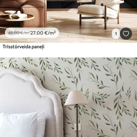
27
.00
€
/m²
45
.00
€
/m²
1
Trīsstūrveida paneļi