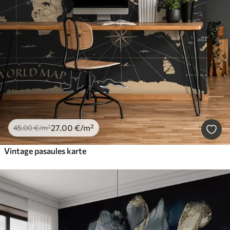
27
.00
€
/m²
45
.00
€
/m²
Vintage pasaules karte