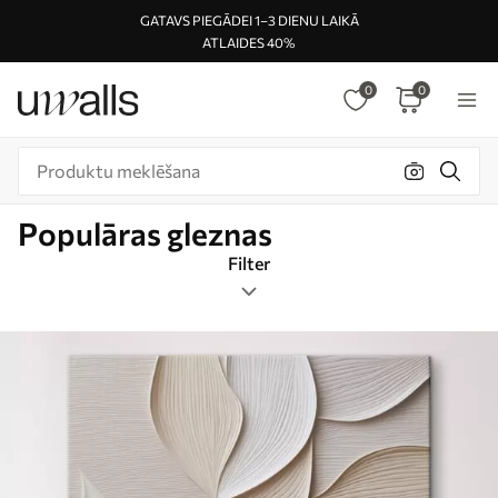
GATAVS PIEGĀDEI 1–3 DIENU LAIKĀ
ATLAIDES 40%
0
0
Populāras gleznas
Filter
Tags
Attēlu formāts
Krāsa
Populāras gleznas