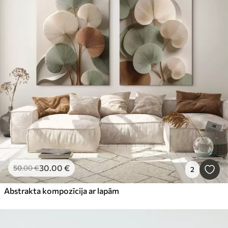
30
.00
€
50
.00
€
2
Abstrakta kompozīcija ar lapām