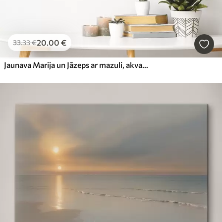
20
.00
€
33
.33
€
Jaunava Marija un Jāzeps ar mazuli, akvareļa stilā