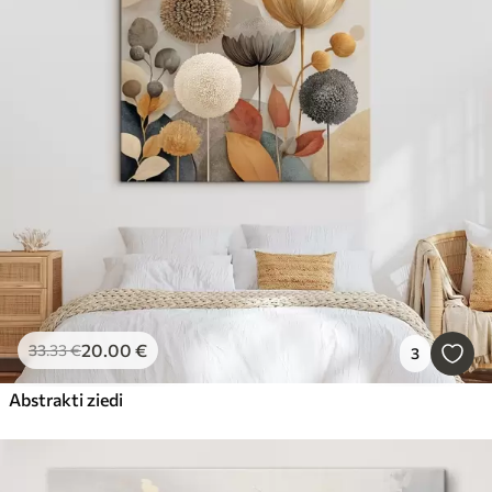
20
.00
€
33
.33
€
3
Abstrakti ziedi