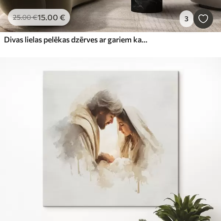
15
.00
€
25
.00
€
3
Divas lielas pelēkas dzērves ar gariem kakliem un izplestiem spārniem stāv miglainā ezerā, ko ieskauj koki