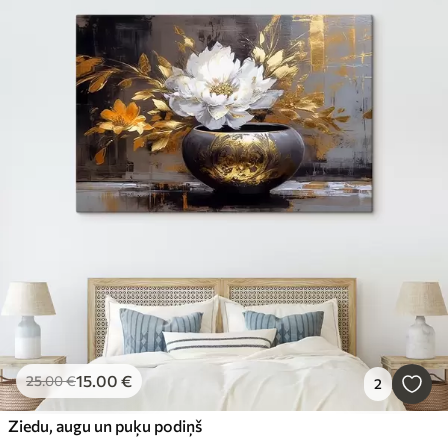
15
.00
€
25
.00
€
2
Ziedu, augu un puķu podiņš