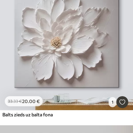
20
.00
€
33
.33
€
1
Balts zieds uz balta fona