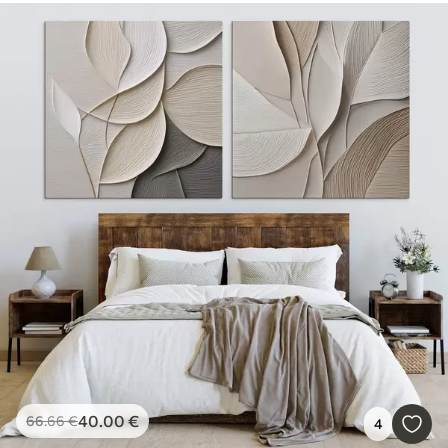
40
.00
€
66
.66
€
4