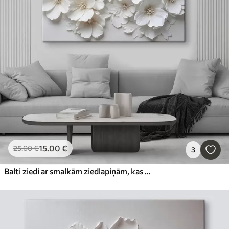
15
.00
€
25
.00
€
3
Balti ziedi ar smalkām ziedlapiņām, kas sakārtotas skaistā ziedu rakstā uz gaiša fona