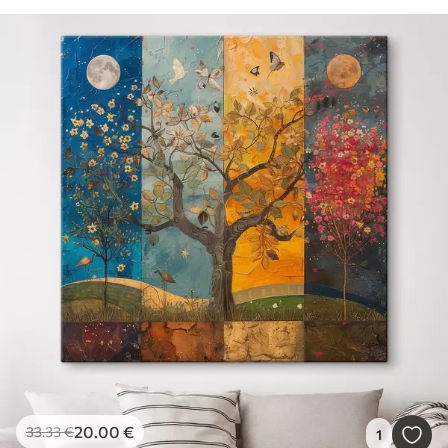
20
.00
€
33
.33
€
1