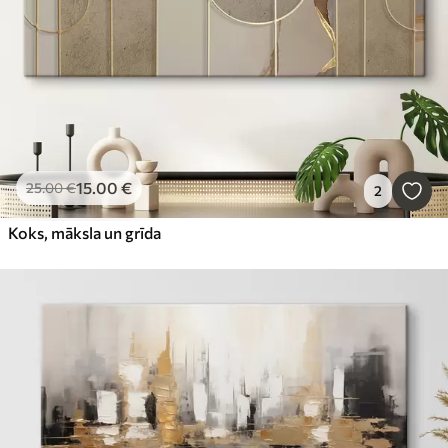
15
.00
€
25
.00
€
2
Koks, māksla un grīda