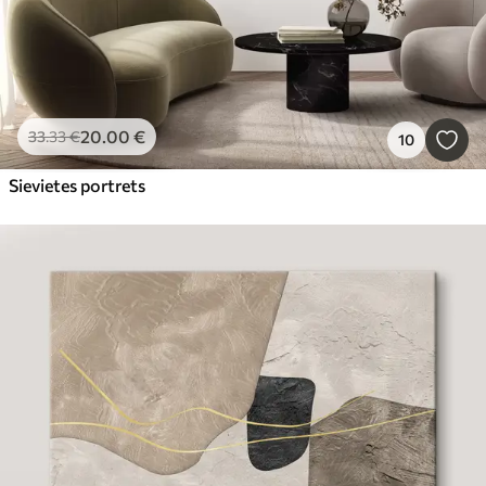
20
.00
€
33
.33
€
10
Sievietes portrets