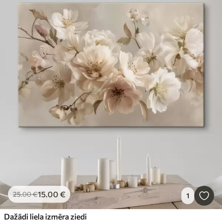
15
.00
€
25
.00
€
1
Dažādi liela izmēra ziedi