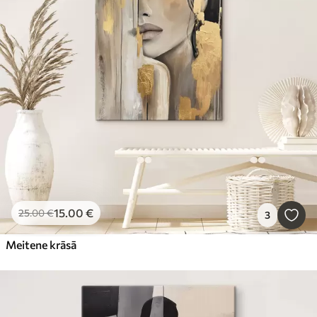
15
.00
€
25
.00
€
3
Meitene krāsā