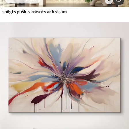
spilgts pušķis krāsots ar krāsām