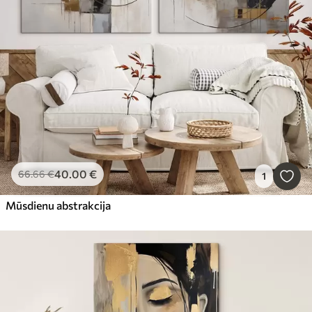
40
.00
€
66
.66
€
1
Mūsdienu abstrakcija