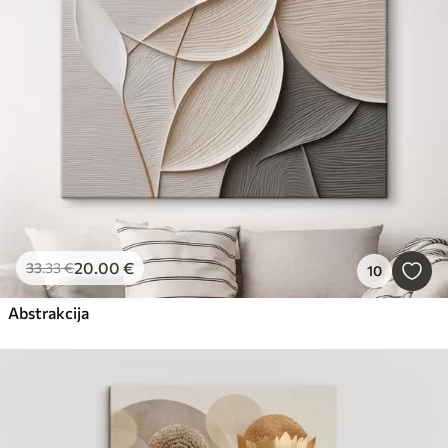
Populārākās
Atiestatīt visu
20
.00
€
33
.33
€
10
Abstrakcija