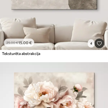
15
.00
€
25
.00
€
4
Teksturēta abstrakcija