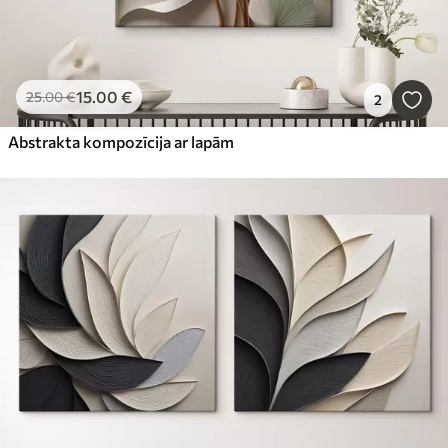
15
.00
€
25
.00
€
2
Abstrakta kompozīcija ar lapām