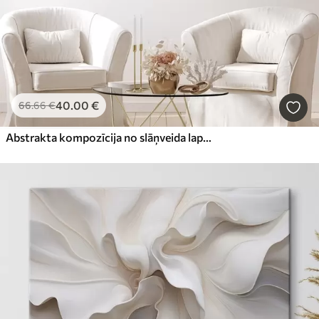
40
.00
€
66
.66
€
Abstrakta kompozīcija no slāņveida lapām, izliektām formām melnā, baltā un smilškrāsā, faktūrmāksla