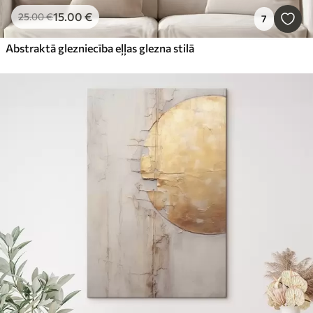
15
.00
€
25
.00
€
7
Abstraktā glezniecība eļļas glezna stilā