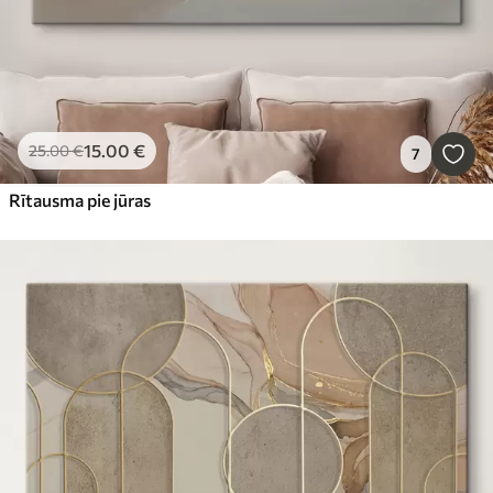
15
.00
€
25
.00
€
7
Rītausma pie jūras