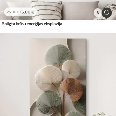
15
.00
€
25
.00
€
8
Spilgta krāsu enerģijas eksplozija