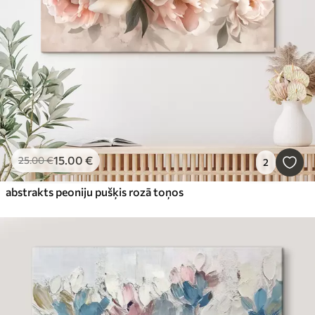
15
.00
€
25
.00
€
2
abstrakts peoniju pušķis rozā toņos