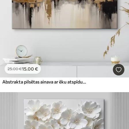
15
.00
€
25
.00
€
Abstrakta pilsētas ainava ar ēku atspīdumiem ūdenī, kas veidota neitrālos toņos ar siltu toņu akcentiem