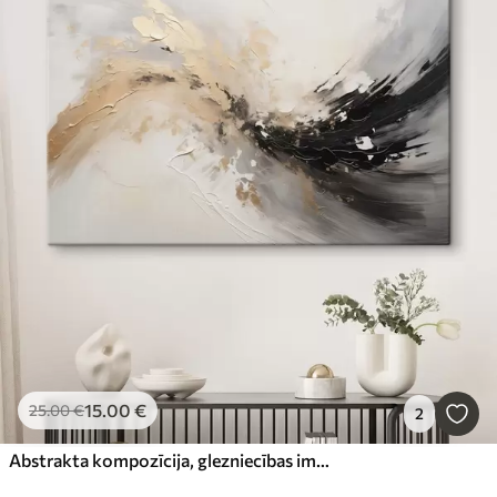
15
.00
€
25
.00
€
2
Abstrakta kompozīcija, glezniecības imitācija