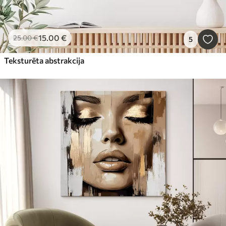
15
.00
€
25
.00
€
5
Teksturēta abstrakcija