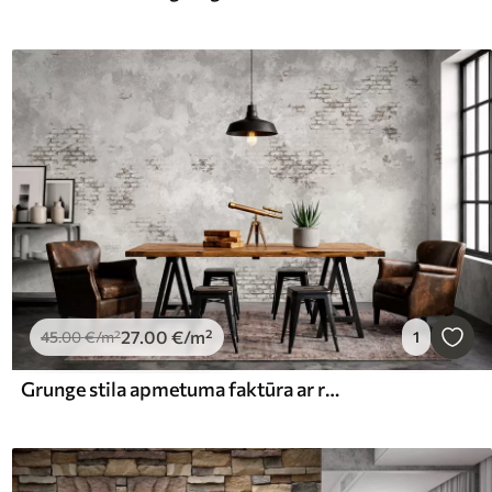
27
.00
€
/m²
45
.00
€
/m²
1
Grunge stila apmetuma faktūra ar redzamiem ķieģeļu fragmentiem