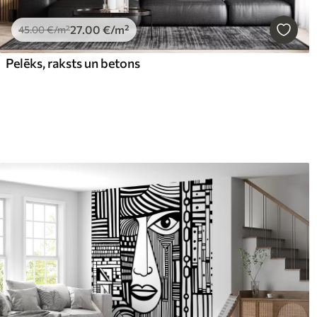
27
.00
€
/m²
45
.00
€
/m²
Pelēks, raksts un betons