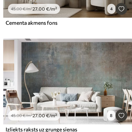
27
.00
€
/m²
45
.00
€
/m²
4
Cementa akmens fons
27
.00
€
/m²
45
.00
€
/m²
8
Izliekts raksts uz grunge sienas