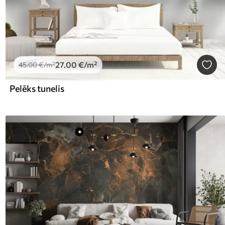
27
.00
€
/m²
45
.00
€
/m²
Pelēks tunelis