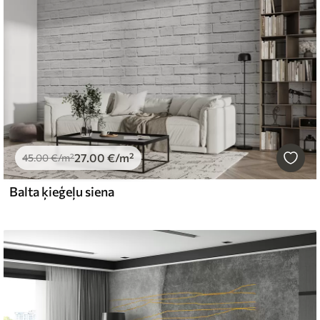
27
.00
€
/m²
45
.00
€
/m²
Balta ķieģeļu siena