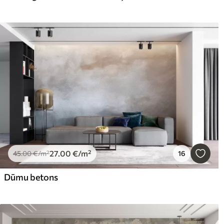
27
.00
€
/m²
45
.00
€
/m²
16
Dūmu betons