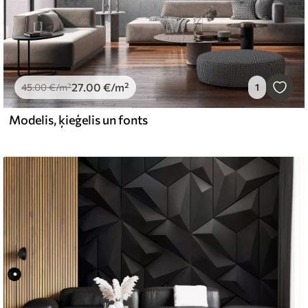
27
.00
€
/m²
45
.00
€
/m²
1
Modelis, ķieģelis un fonts