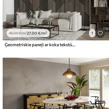
27
.00
€
/m²
45
.00
€
/m²
1
Ģeometriskie paneļi ar koka tekstūru