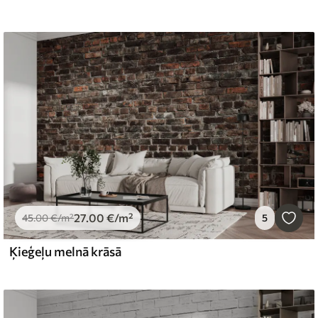
27
.00
€
/m²
45
.00
€
/m²
5
Ķieģeļu melnā krāsā