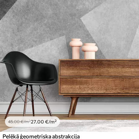
27
.00
€
/m²
45
.00
€
/m²
Pelēkā ģeometriska abstrakcija