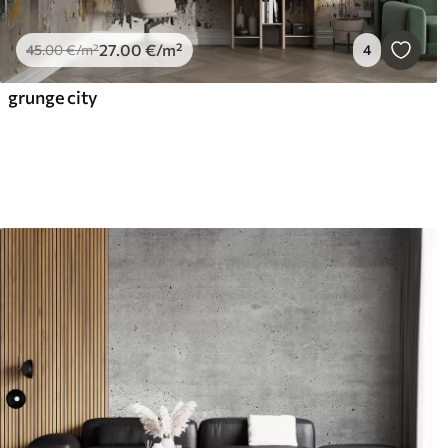
27
.00
€
/m²
45
.00
€
/m²
4
grunge city