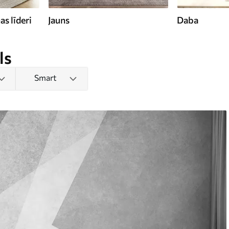
s līderi
Jauns
Daba
ls
Smart