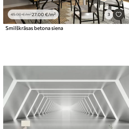
27
.00
€
/m²
45
.00
€
/m²
3
Smilškrāsas betona siena