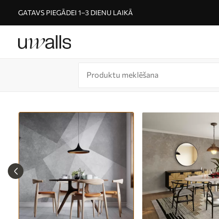
GATAVS PIEGĀDEI 1–3 DIENU LAIKĀ