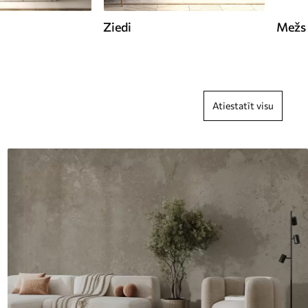
Ziedi
Mežs
Atiestatīt visu