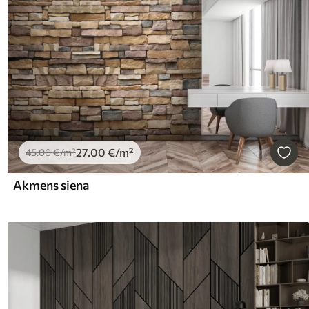
27
.00
€
/m²
45
.00
€
/m²
Akmens siena