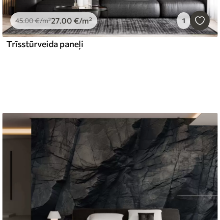
27
.00
€
/m²
45
.00
€
/m²
1
Trīsstūrveida paneļi