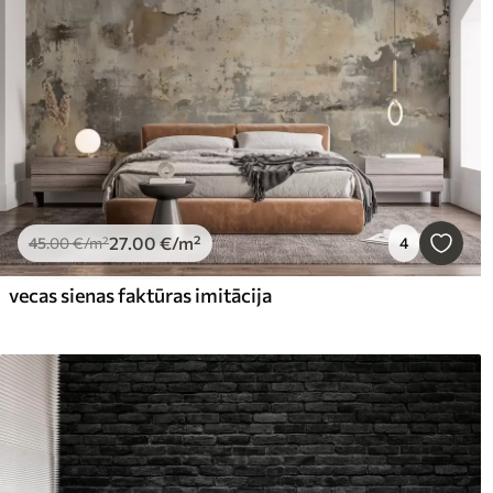
27
.00
€
/m²
45
.00
€
/m²
4
vecas sienas faktūras imitācija