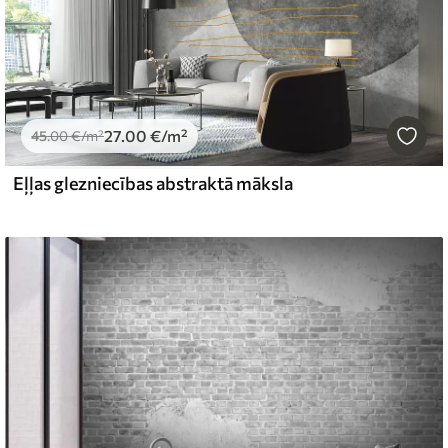
27
.00
€
/m²
45
.00
€
/m²
Eļļas glezniecības abstraktā māksla