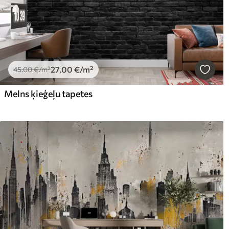
27
.00
€
/m²
45
.00
€
/m²
Melns ķieģeļu tapetes