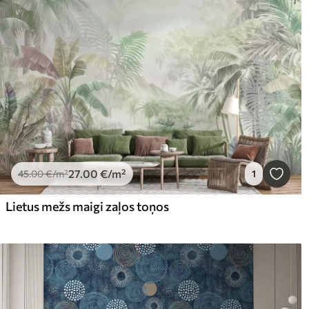
27
.00
€
/m²
45
.00
€
/m²
1
Lietus mežs maigi zaļos toņos