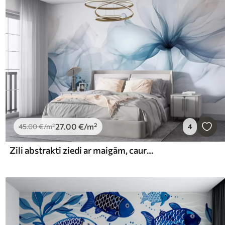
27
.00
€
/m²
45
.00
€
/m²
4
Zili abstrakti ziedi ar maigām, caurspīdīgām, plūstošām ziedlapiņām un smalkiem elementiem uz balta fona