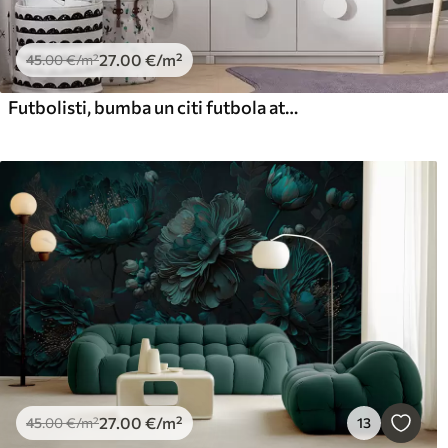
27
.00
€
/m²
45
.00
€
/m²
Futbolisti, bumba un citi futbola atribūti zilos toņos
27
.00
€
/m²
45
.00
€
/m²
13