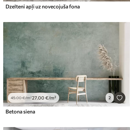
Dzelteni apļi uz novecojuša fona
27
.00
€
/m²
45
.00
€
/m²
2
Betona siena