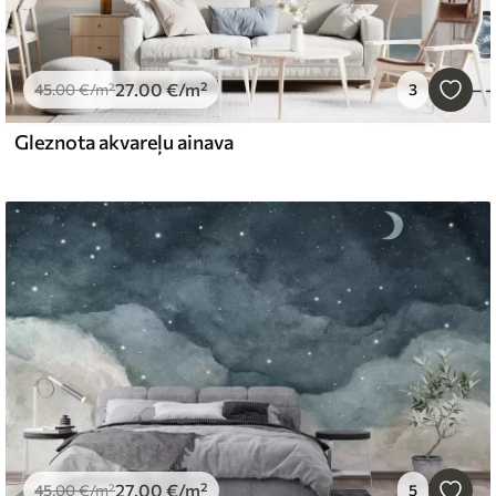
27
.00
€
/m²
45
.00
€
/m²
3
Gleznota akvareļu ainava
27
.00
€
/m²
45
.00
€
/m²
5