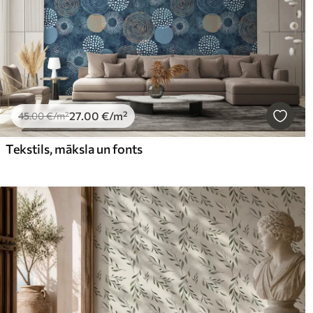
27
.00
€
/m²
45
.00
€
/m²
Tekstils, māksla un fonts