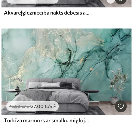
Akvareļglezniecība nakts debesis ar pusmēnesi un mirdzošām zvaigznēm zilā krāsā
27
.00
€
/m²
45
.00
€
/m²
Turkīza marmors ar smalku miglojumu