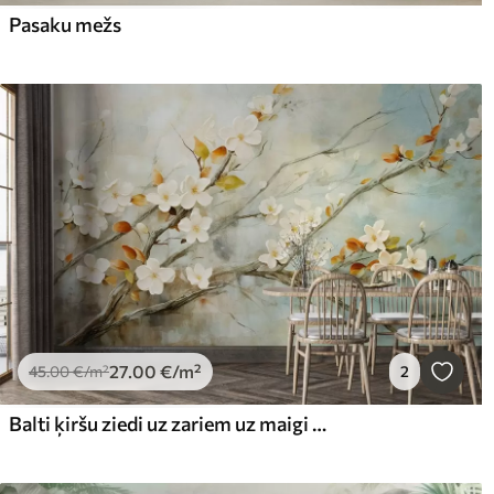
Pasaku mežs
27
.00
€
/m²
45
.00
€
/m²
2
Balti ķiršu ziedi uz zariem uz maigi zila un zaļa fona eļļas glezniecības stilā