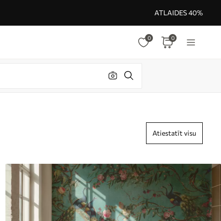
ATLAIDES 40%
0
0
Atiestatīt visu