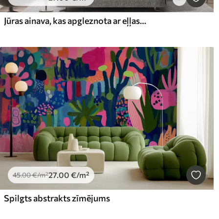
Jūras ainava, kas apgleznota ar eļļas krāsu
27
.00
€
/m²
45
.00
€
/m²
Spilgts abstrakts zīmējums