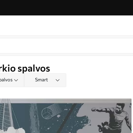
rkio spalvos
palvos
Smart