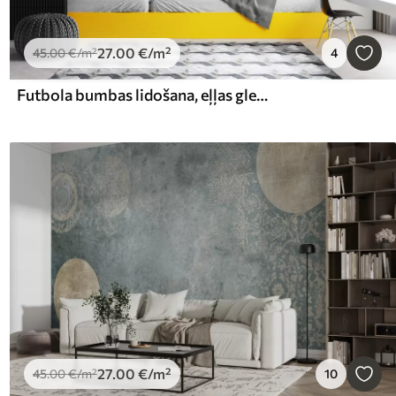
27
.00
€
/m²
45
.00
€
/m²
4
Futbola bumbas lidošana, eļļas glezna, abstrakta māksla
27
.00
€
/m²
45
.00
€
/m²
10