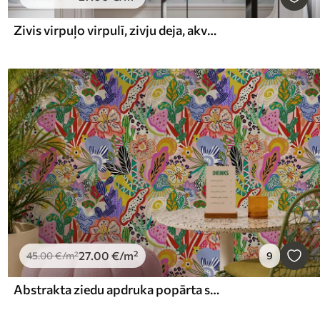
Zivis virpuļo virpulī, zivju deja, akvarelis, haizivs, abstrakta kompozīcija, minimālisms, zila, zaļa krāsa
27
.00
€
/m²
45
.00
€
/m²
9
Abstrakta ziedu apdruka popārta stilā