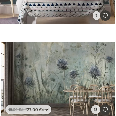
7
27
.00
€
/m²
45
.00
€
/m²
18