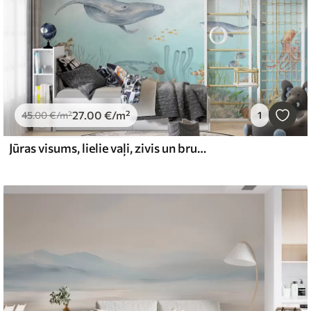
27
.00
€
/m²
45
.00
€
/m²
1
Jūras visums, lielie vaļi, zivis un bruņurupuči