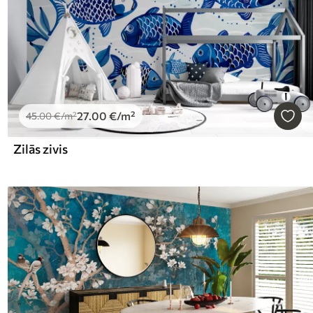
27
.00
€
/m²
45
.00
€
/m²
Zilās zivis