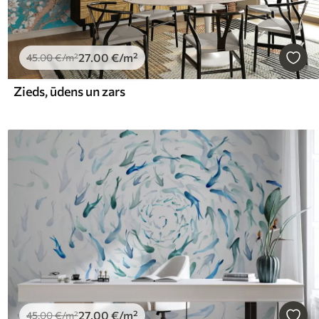
27
.00
€
/m²
45
.00
€
/m²
Zieds, ūdens un zars
27
.00
€
/m²
45
.00
€
/m²