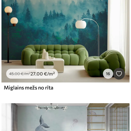
27
.00
€
/m²
45
.00
€
/m²
16
Miglains mežs no rīta