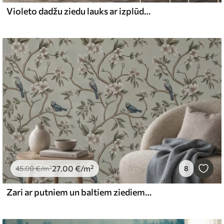
Violeto dadžu ziedu lauks ar izplūdušiem ziediem un lapotni senatnīgā tekstūras fonā
27
.00
€
/m²
45
.00
€
/m²
8
Zari ar putniem un baltiem ziediem uz maiga fona