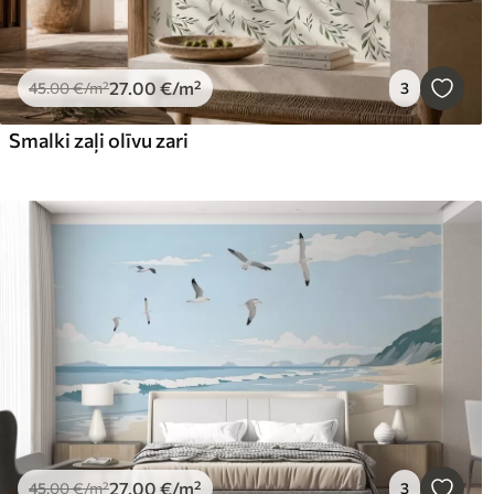
27
.00
€
/m²
45
.00
€
/m²
3
Smalki zaļi olīvu zari
27
.00
€
/m²
45
.00
€
/m²
3