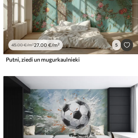
27
.00
€
/m²
45
.00
€
/m²
5
Putni, ziedi un mugurkaulnieki