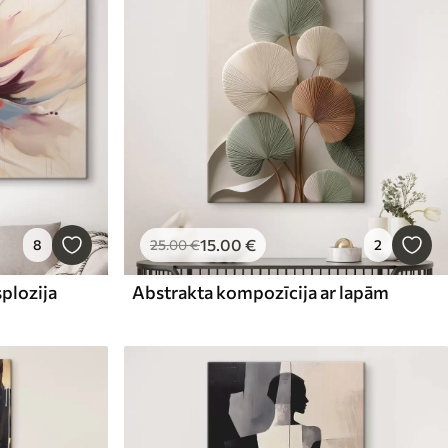
15
.00
€
8
25
.00
€
2
splozija
Abstrakta kompozīcija ar lapām