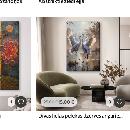
rozā toņos
Abstraktie ziedi eļļā
15
.00
€
1
25
.00
€
3
i
Divas lielas pelēkas dzērves ar gariem kakliem un izplestiem spārniem stāv miglainā ezerā, ko ieskauj koki