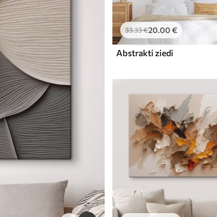
20
.00
€
33
.33
€
Abstrakti ziedi