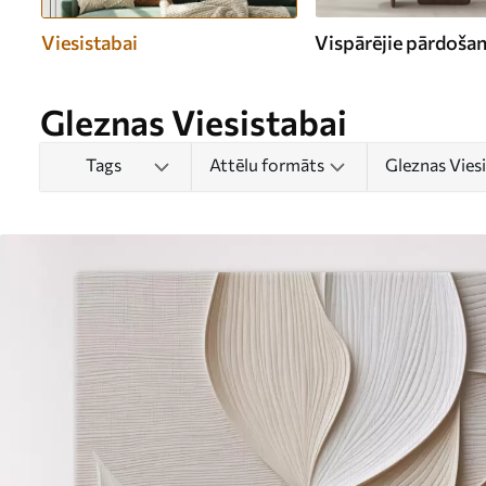
Viesistabai
Vispārējie pārdošana
Gleznas Viesistabai
Tags
Attēlu formāts
Gleznas Vies