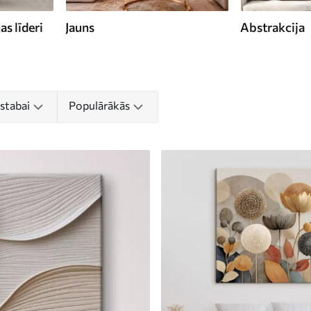
s līderi
Jauns
Abstrakcija
istabai
Populārākās