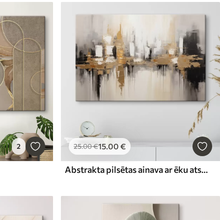
15
.00
€
2
25
.00
€
Abstrakta pilsētas ainava ar ēku atspīdumiem ūdenī, kas veidota neitrālos toņos ar siltu toņu akcentiem