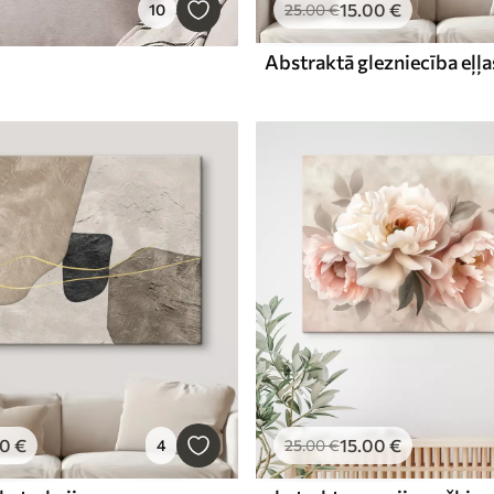
15
.00
€
10
25
.00
€
00
€
15
.00
€
4
25
.00
€