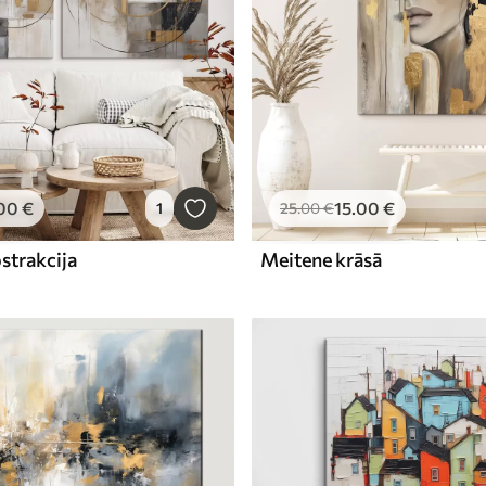
00
€
15
.00
€
1
25
.00
€
strakcija
Meitene krāsā