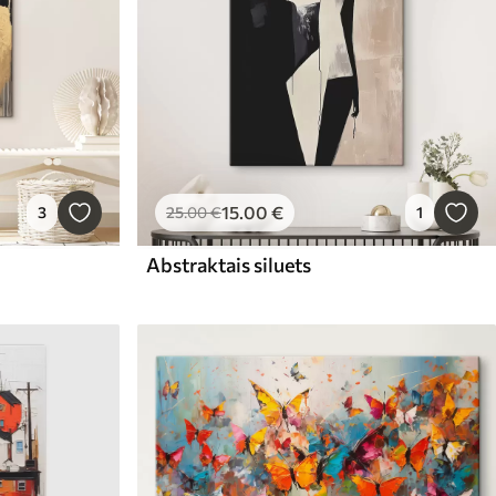
15
.00
€
3
25
.00
€
1
Abstraktais siluets