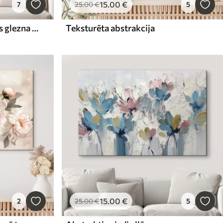
15
.00
€
7
25
.00
€
5
Abstraktā glezniecība eļļas glezna stilā
Teksturēta abstrakcija
15
.00
€
2
25
.00
€
5