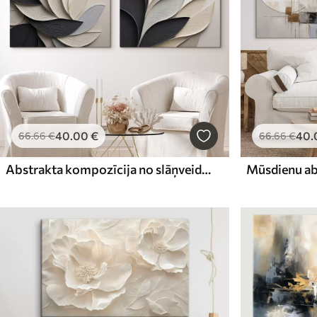
40
.00
€
40
.
66
.66
€
66
.66
€
Abstrakta kompozīcija no slāņveida lapām, izliektām formām melnā, baltā un smilškrāsā, faktūrmāksla
Mūsdienu ab