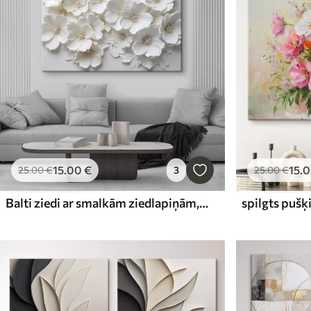
15
.00
€
15
.
25
.00
€
3
25
.00
€
Balti ziedi ar smalkām ziedlapiņām, kas sakārtotas skaistā ziedu rakstā uz gaiša fona
spilgts pušķ