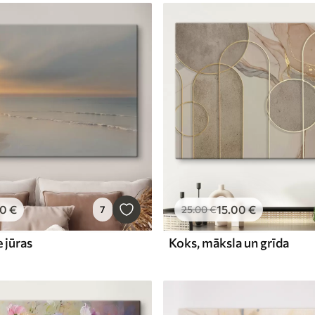
00
€
15
.00
€
7
25
.00
€
 jūras
Koks, māksla un grīda