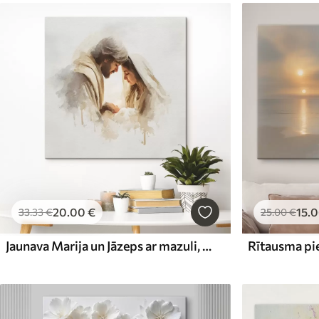
20
.00
€
15
.
33
.33
€
25
.00
€
Jaunava Marija un Jāzeps ar mazuli, akvareļa stilā
Rītausma pie