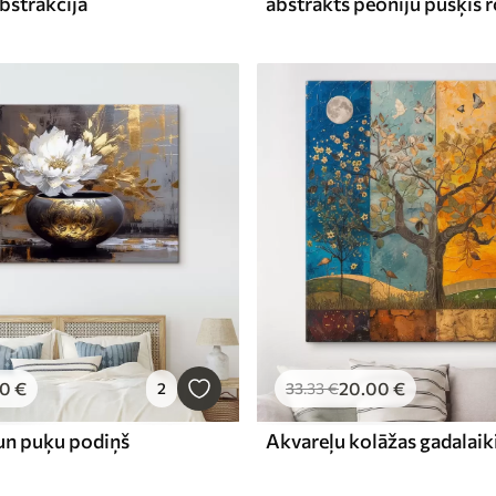
bstrakcija
abstrakts peoniju pušķis 
00
€
20
.00
€
2
33
.33
€
 un puķu podiņš
Akvareļu kolāžas gadalaik