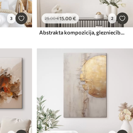
15
.00
€
3
25
.00
€
2
Abstrakta kompozīcija, glezniecības imitācija