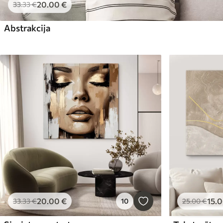
20
.00
€
33
.33
€
Abstrakcija
20
.00
€
15
.
33
.33
€
10
25
.00
€