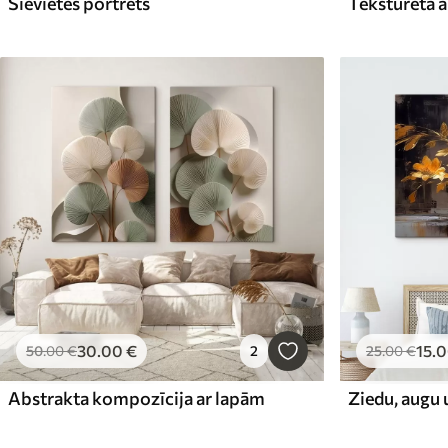
Sievietes portrets
Teksturēta a
30
.00
€
15
.
50
.00
€
2
25
.00
€
Abstrakta kompozīcija ar lapām
Ziedu, augu