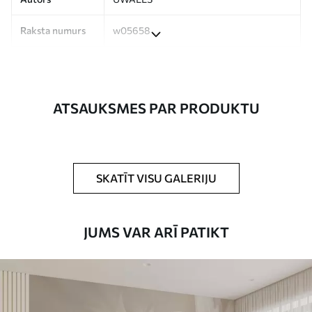
Raksta numurs
w05658
Ražošana
Attēls tiek izdrukāts jūsu norādītajā
izmērā un sagriezts vienādās lentēs, kuru
platums nepārsniedz 50 cm.
ATSAUKSMES PAR PRODUKTU
Turklāt
Jūs varat pievienot lakas pārklājumu
un/vai tapešu līmi.
Tīrīšana
Tapetes var viegli notīrīt ar mīkstu sūkli.
SKATĪT VISU GALERIJU
Tapetes ar lakas pārklājumu var tīrīt ar
ūdeni.
JUMS VAR ARĪ PATIKT
Piemērošanas
Viengabala lietojums
metode
Pieejamie materiāli