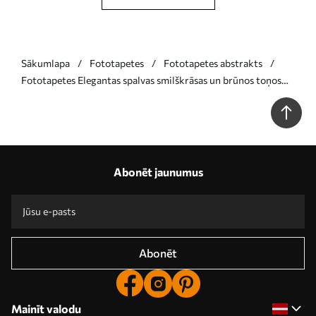
Sākumlapa
Fototapetes
Fototapetes abstrakts
Fototapetes Elegantas spalvas smilškrāsas un brūnos toņos
Nr. w05658
Abonēt jaunumus
Abonēt
Mainīt valodu