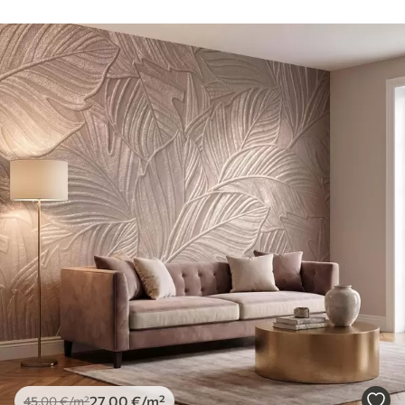
27
.00
€
/m²
45
.00
€
/m²