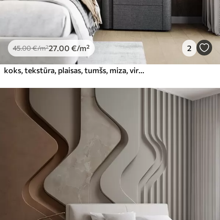
27
.00
€
/m²
2
45
.00
€
/m²
koks, tekstūra, plaisas, tumšs, miza, virsma