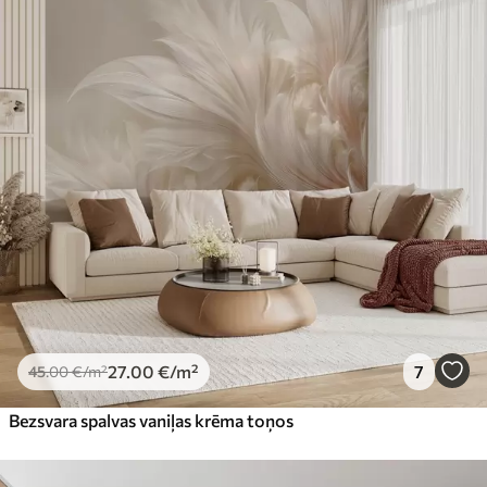
Standarts
45
.00
27
.00
€
/m²
Premium
56
.67
34
.00
€
/m²
Premium vinils
65
.00
39
.00
€
/m²
Peel and Stick
81
.65
48
.99
€
/m²
27
.00
€
/m²
7
45
.00
€
/m²
Bezsvara spalvas vaniļas krēma toņos