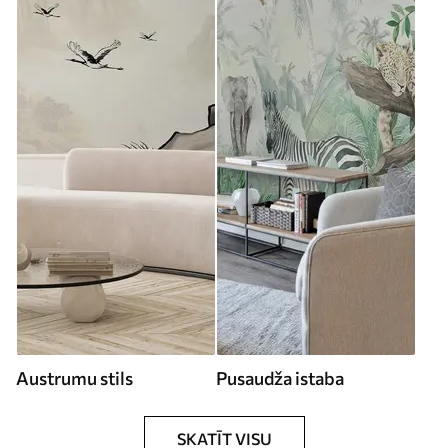
Austrumu stils
Pusaudža istaba
SKATĪT VISU