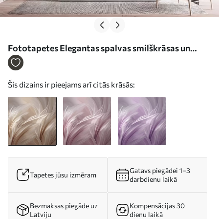
Fototapetes Elegantas spalvas smilškrāsas un
brūnos toņos Nr. w05658
Šis dizains ir pieejams arī citās krāsās:
Gatavs piegādei 1–3
Tapetes jūsu izmēram
darbdienu laikā
Bezmaksas piegāde uz
Kompensācijas 30
Latviju
dienu laikā