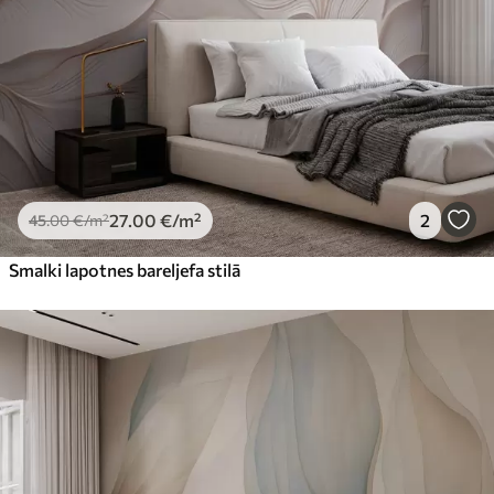
27
.00
€
/m²
2
45
.00
€
/m²
Smalki lapotnes bareljefa stilā