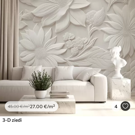
27
.00
€
/m²
4
45
.00
€
/m²
3-D ziedi