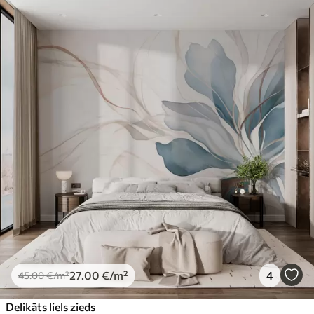
27
.00
€
/m²
4
45
.00
€
/m²
Delikāts liels zieds