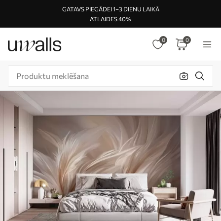
GATAVS PIEGĀDEI 1–3 DIENU LAIKĀ
ATLAIDES 40%
0
0