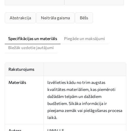
Abstrakcija
Neitrāla gaisma
Bēšs
Specifikācijas un materiāls
Piegāde un maksājumi
Biežāk uzdotie jautājumi
Raksturojums
Materiāls
Izvēlieties kādu no trim augstas
kvalitātes materiāliem, kas piemēroti
dažādām telpām un dažādiem
budžetiem. Sīkāka informācija ir
pieejama zemāk vai pielāgošanas procesa
laikā.
Autors
UWALLS