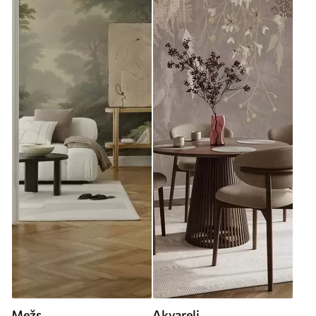
Mežs
Akvareļi