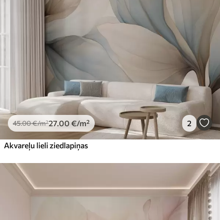
27
.00
€
/m²
2
45
.00
€
/m²
Akvareļu lieli ziedlapiņas