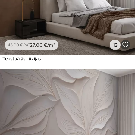
27
.00
€
/m²
13
45
.00
€
/m²
Tekstuālās ilūzijas