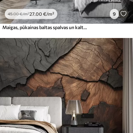
27
.00
€
/m²
9
45
.00
€
/m²
Maigas, pūkainas baltas spalvas un kaltēti ziedi uz neitrāla pasteļbēša fona