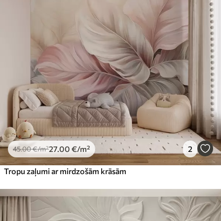
27
.00
€
/m²
2
45
.00
€
/m²
Tropu zaļumi ar mirdzošām krāsām