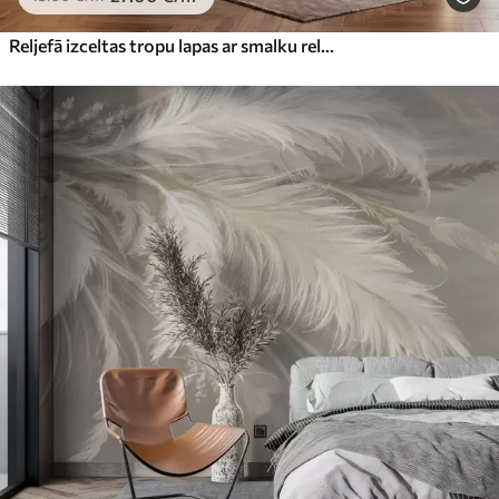
Reljefā izceltas tropu lapas ar smalku reljefu siltos smilškrāsas toņos