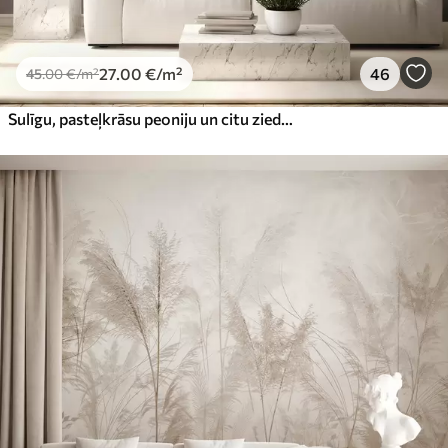
27
.00
€
/m²
46
45
.00
€
/m²
Sulīgu, pasteļkrāsu peoniju un citu ziedu pušķis uz maiga, izplūduša fona