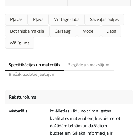
Pļavas
Pļava
Vintage daba
Savvaļas puķes
Botāniskā māksla
Garšaugi
Modeļi
Daba
Mājīgums
Specifikācijas un materiāls
Piegāde un maksājumi
Biežāk uzdotie jautājumi
Raksturojums
Materiāls
Izvēlieties kādu no trim augstas
kvalitātes materiāliem, kas piemēroti
dažādām telpām un dažādiem
budžetiem. Sīkāka informācija ir