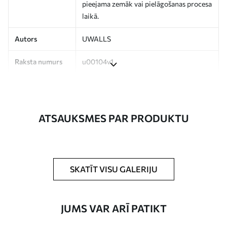
pieejama zemāk vai pielāgošanas procesa
laikā.
Autors
UWALLS
Raksta numurs
u00104v1
Ražošana
Attēls tiek izdrukāts jūsu norādītajā
izmērā un sagriezts vienādās lentēs, kuru
platums nepārsniedz 50 cm.
ATSAUKSMES PAR PRODUKTU
Turklāt
Jūs varat pievienot lakas pārklājumu
un/vai tapešu līmi.
Tīrīšana
Tapetes var viegli notīrīt ar mīkstu sūkli.
SKATĪT VISU GALERIJU
Tapetes ar lakas pārklājumu var tīrīt ar
ūdeni.
JUMS VAR ARĪ PATIKT
Piemērošanas
Viengabala lietojums
metode