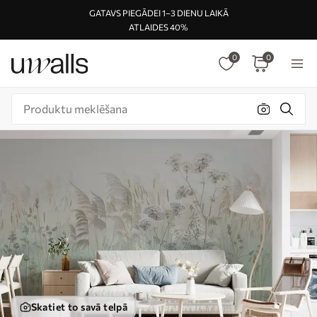
GATAVS PIEGĀDEI 1–3 DIENU LAIKĀ
ATLAIDES 40%
0
0
Skatiet to savā telpā