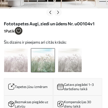
Fototapetes Augi, ziedi un ūdens Nr. u00104v1
1
Patīk
Šis dizains ir pieejams arī citās krāsās:
Gatavs piegādei 1–3
Tapetes jūsu izmēram
darbdienu laikā
Bezmaksas piegāde uz
Kompensācijas 30
Latviju
dienu laikā