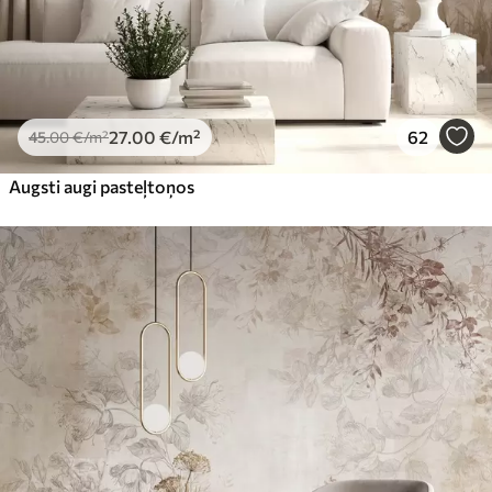
27
.00
€
/m²
62
45
.00
€
/m²
Augsti augi pasteļtoņos