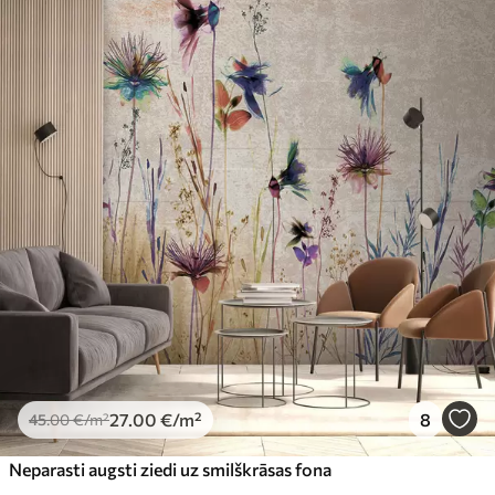
27
.00
€
/m²
8
45
.00
€
/m²
Neparasti augsti ziedi uz smilškrāsas fona