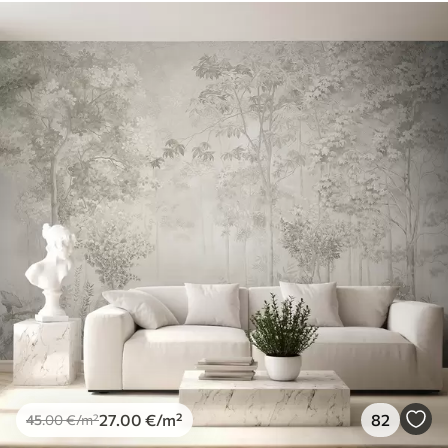
Pieejamie materiāli
Standarts
45
.00
27
.00
€
/m²
Premium
56
.67
34
.00
€
/m²
Premium vinils
65
.00
39
.00
€
/m²
Peel and Stick
81
.65
48
.99
€
/m²
27
.00
€
/m²
82
45
.00
€
/m²