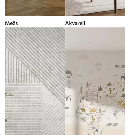
Mežs
Akvareļi