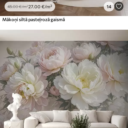
27
.00
€
/m²
14
45
.00
€
/m²
Mākoņi siltā pasteļrozā gaismā