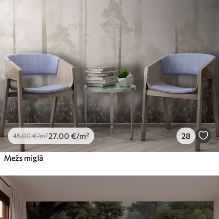
27
.00
€
/m²
28
45
.00
€
/m²
Mežs miglā