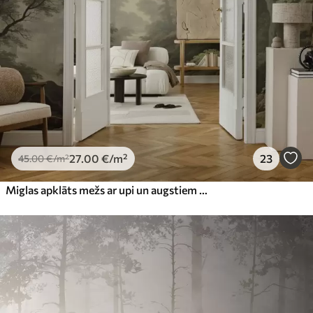
27
.00
€
/m²
23
45
.00
€
/m²
Miglas apklāts mežs ar upi un augstiem seniem kokiem