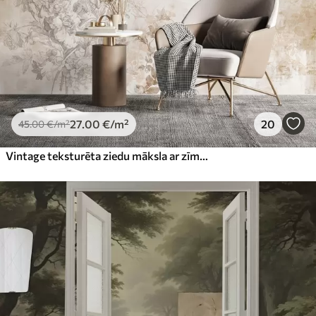
27
.00
€
/m²
20
45
.00
€
/m²
Vintage teksturēta ziedu māksla ar zīmējuma stila delikātu dārza ziedu un lapu ilustrācijām, maigiem pasteļtoņos un sēpijas toņos