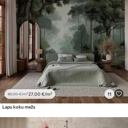
27
.00
€
/m²
11
45
.00
€
/m²
Lapu koku mežs