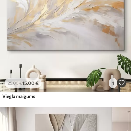
15
.00
€
1
25
.00
€
Viegla maigums