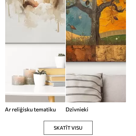
Ar reliģisku tematiku
Dzīvnieki
SKATĪT VISU