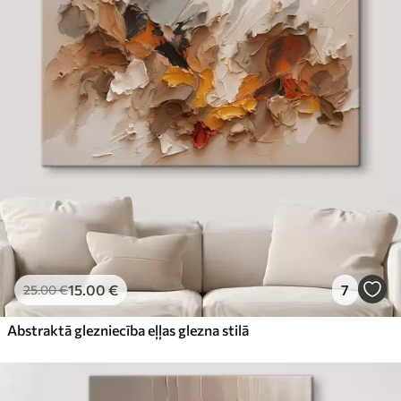
15
.00
€
7
25
.00
€
Abstraktā glezniecība eļļas glezna stilā