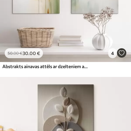
30
.00
€
4
50
.00
€
Abstrakts ainavas attēls ar dzelteniem akcentiem, minimālistiska zemes, ūdens un debesu kompozīcija ar klusinātiem toņiem