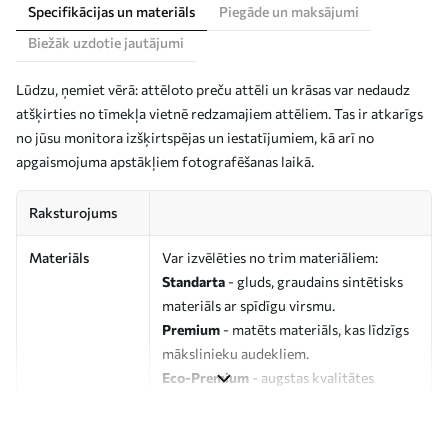
Specifikācijas un materiāls
Piegāde un maksājumi
Biežāk uzdotie jautājumi
Lūdzu, ņemiet vērā: attēloto preču attēli un krāsas var nedaudz
atšķirties no tīmekļa vietnē redzamajiem attēliem. Tas ir atkarīgs
no jūsu monitora izšķirtspējas un iestatījumiem, kā arī no
apgaismojuma apstākļiem fotografēšanas laikā.
Raksturojums
Materiāls
Var izvēlēties no trim materiāliem:
Standarta
- gluds, graudains sintētisks
materiāls ar spīdīgu virsmu.
Premium
- matēts materiāls, kas līdzīgs
mākslinieku audekliem.
Eco-Premium
- augstas kvalitātes
audekls, kas izgatavots no 100%
kokvilnas.