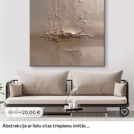
20
.00
€
33
.33
€
Abstrakcija ar lielu otas triepienu imitāciju