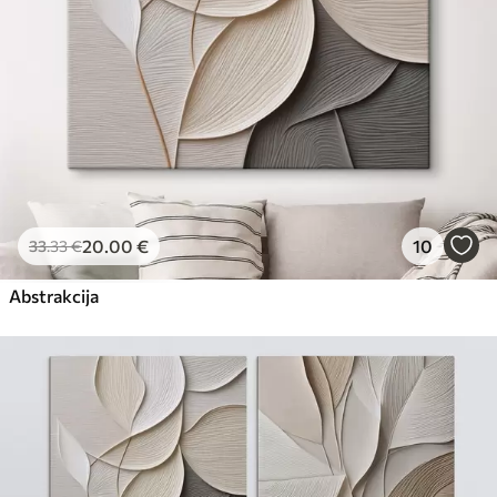
20
.00
€
10
33
.33
€
Abstrakcija