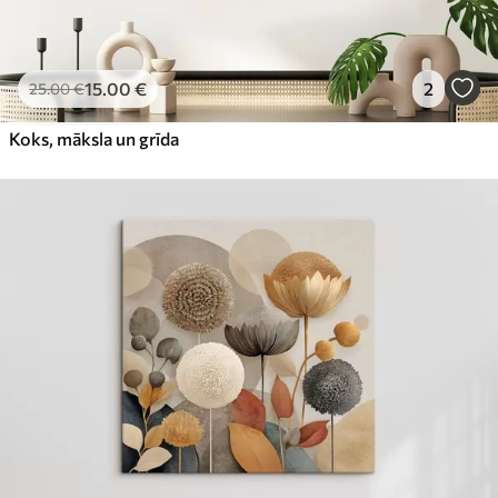
15
.00
€
2
25
.00
€
Koks, māksla un grīda