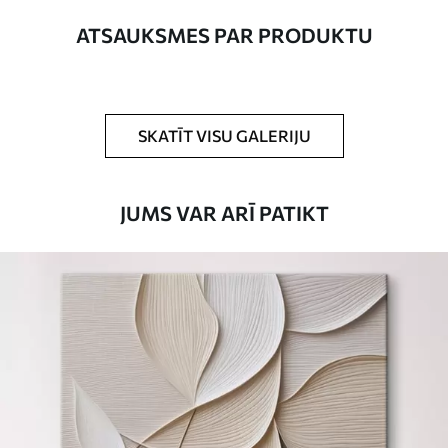
Autors
UWALLS
ATSAUKSMES PAR PRODUKTU
Raksta numurs
s43979
Turklāt
Jūs varat pievienot lakas pārklājumu.
SKATĪT VISU GALERIJU
Pieejamie materiāli
JUMS VAR ARĪ PATIKT
Standarts
No
15
.00
€
Premium
No
19
.00
€
Eco-Premium
No
23
.00
€