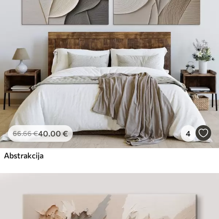
40
.00
€
4
66
.66
€
Abstrakcija