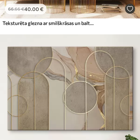
40
.00
€
66
.66
€
Teksturēta glezna ar smilškrāsas un baltām formām