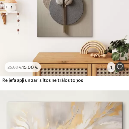
15
.00
€
1
25
.00
€
Reljefa apļi un zari siltos neitrālos toņos