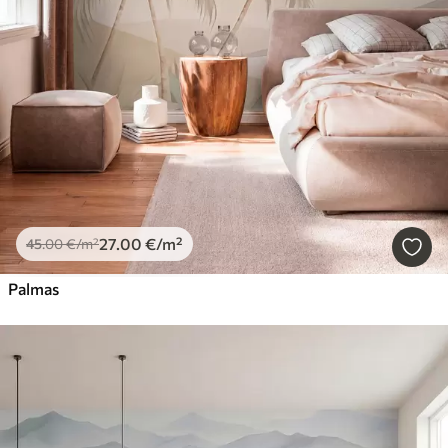
27
.00
€
/m²
45
.00
€
/m²
Palmas