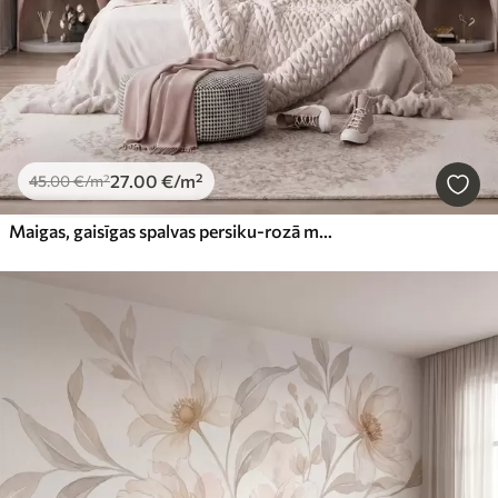
27
.00
€
/m²
45
.00
€
/m²
Maigas, gaisīgas spalvas persiku-rozā miglā ar mirdzumu