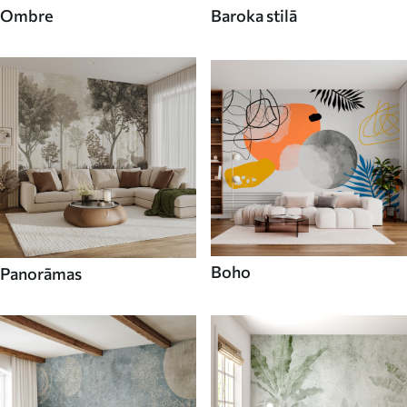
Ombre
Baroka stilā
Boho
Panorāmas