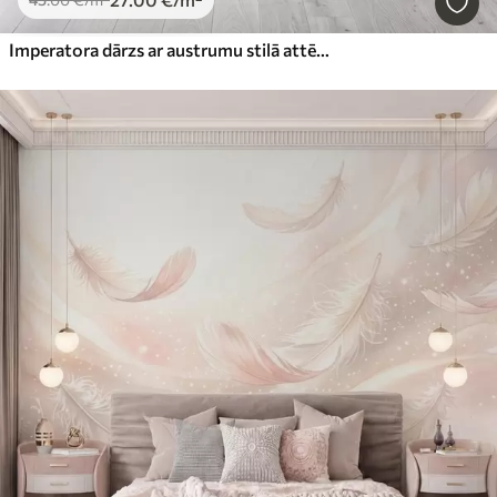
Imperatora dārzs ar austrumu stilā attēlotiem dzīvniekiem — pērtiķi, leoparda, tīģeri, pāvu un gārni