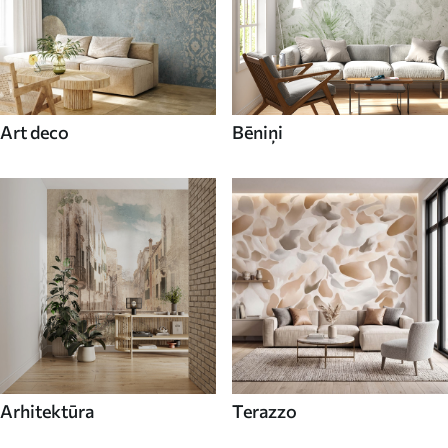
Art deco
Bēniņi
Arhitektūra
Terazzo