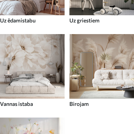
Uz ēdamistabu
Uz griestiem
Vannas istaba
Birojam