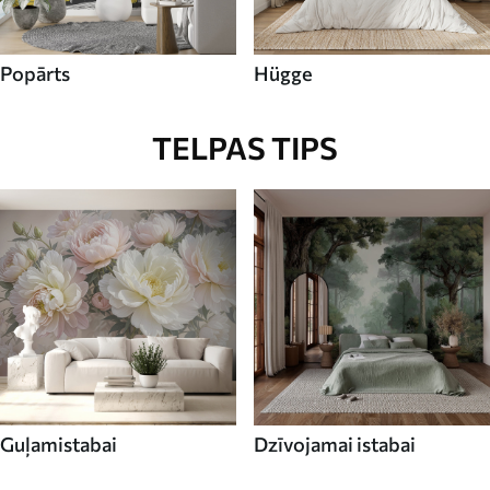
Popārts
Hügge
TELPAS TIPS
Guļamistabai
Dzīvojamai istabai