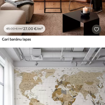
27
.00
€
/m²
45
.00
€
/m²
Gari banānu lapas