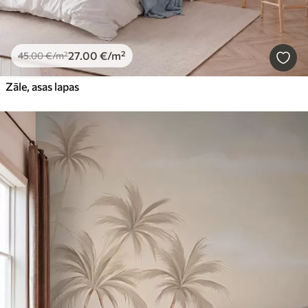
27
.00
€
/m²
45
.00
€
/m²
Zāle, asas lapas