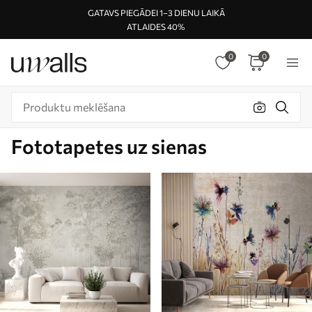
GATAVS PIEGĀDEI 1–3 DIENU LAIKĀ
ATLAIDES 40%
0
0
Fototapetes uz sienas