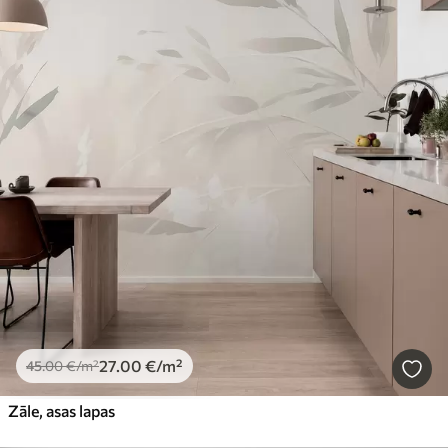
27
.00
€
/m²
45
.00
€
/m²
Zāle, asas lapas