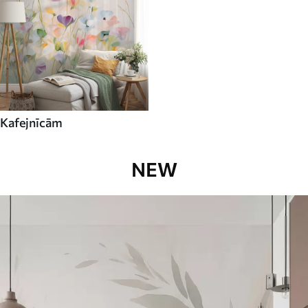
Kafejnīcām
NEW