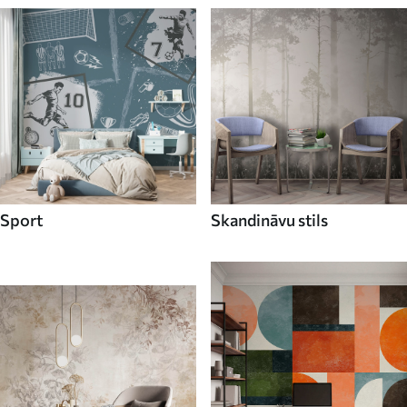
Sport
Skandināvu stils