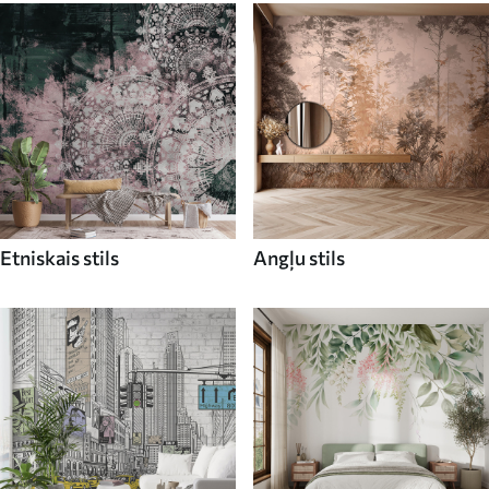
Etniskais stils
Angļu stils