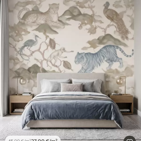
27
.00
€
/m²
45
.00
€
/m²