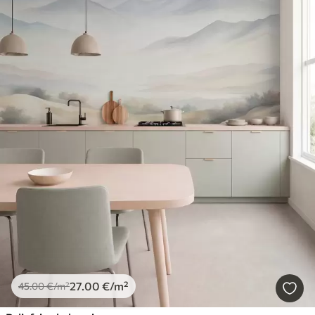
27
.00
€
/m²
45
.00
€
/m²