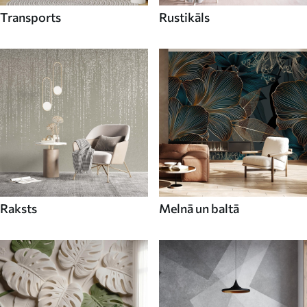
Transports
Rustikāls
Raksts
Melnā un baltā