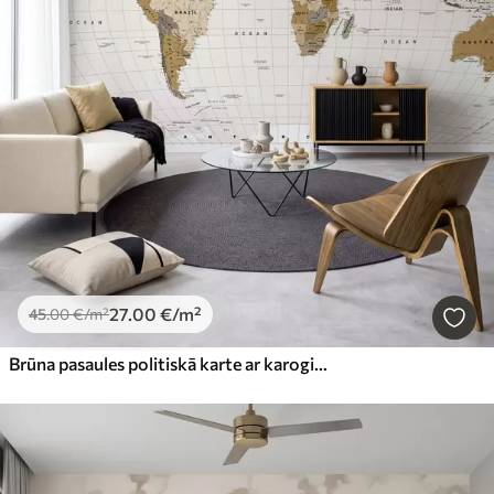
27
.00
€
/m²
45
.00
€
/m²
Brūna pasaules politiskā karte ar karogiem angļu valodā