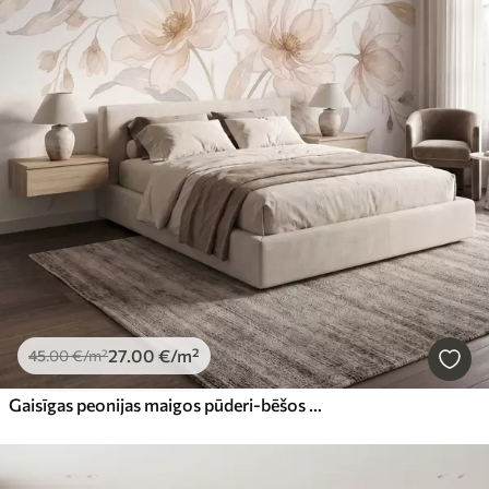
27
.00
€
/m²
45
.00
€
/m²
Gaisīgas peonijas maigos pūderi-bēšos toņos