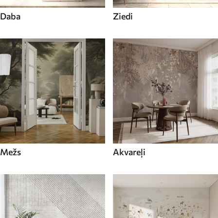
Daba
Ziedi
Mežs
Akvareļi