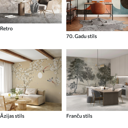
Retro
70. Gadu stils
Āzijas stils
Franču stils