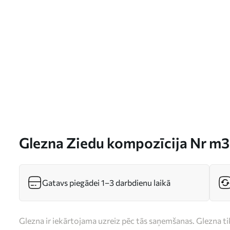
Glezna Ziedu kompozīcija Nr m
Gatavs piegādei 1–3 darbdienu laikā
Glezna ir iekārtojama uzreiz pēc tās saņemšanas. Glezna t