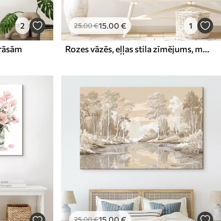
2
15
.00
€
1
25
.00
€
krāsām
Rozes vāzēs, eļļas stila zīmējums, maiga saules gaisma, citroni, pavasaris
15
.00
€
25
.00
€