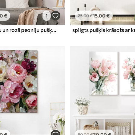
00
€
1
15
.00
€
25
.00
€
Skaistu baltu un rozā peoniju pušķa glezna stikla vāzē uz koka galda
spilgts pušķis krāsots ar 
00
€
30
.00
€
50
.00
€