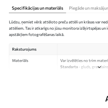
Specifikācijas un materiāls
Piegāde un maksāju
Lūdzu, ņemiet vērā: attēloto preču attēli un krāsas var ne
attēliem. Tas ir atkarīgs no jūsu monitora izšķirtspējas u
apstākļiem fotografēšanas laikā.
Raksturojums
Materiāls
Var izvēlēties no trim mater
Standarta
- gluds, graudains
Premium
- matēts materiāls
Eco-Premium
- augstas kva
kokvilnas.
Autors
UWALLS