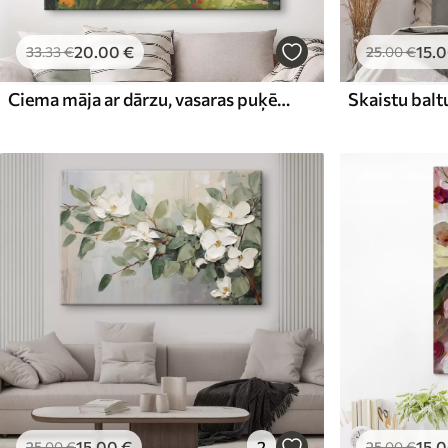
20
.00
€
15
.
33
.33
€
25
.00
€
Ciema māja ar dārzu, vasaras puķēm, eļļas krāsu, otas triepieniem, lauku, lauku stilā
15
.00
€
2
15
.
25
.00
€
25
.00
€