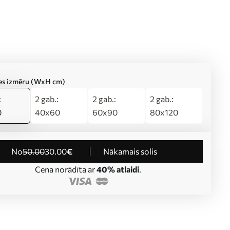
ties izmēru (WxH cm)
:
2 gab.:
2 gab.:
2 gab.:
0
40x60
60x90
80x120
no
50
.00
30
.00
€
Nākamais solis
Cena norādīta ar
40% atlaidi
.