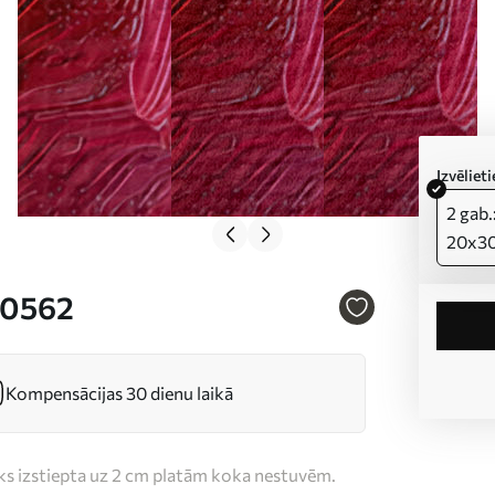
Izvēlie
2 gab.
20x3
30562
Kompensācijas 30 dienu laikā
iks izstiepta uz 2 cm platām koka nestuvēm.