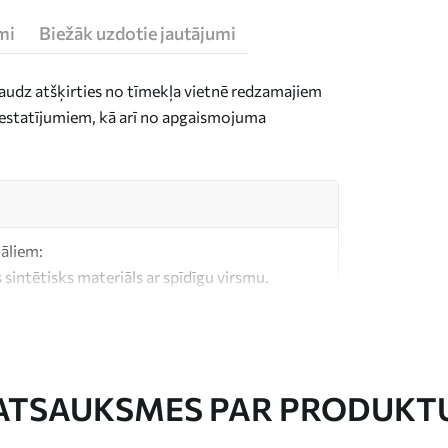
mi
Biežāk uzdotie jautājumi
daudz atšķirties no tīmekļa vietnē redzamajiem
n iestatījumiem, kā arī no apgaismojuma
iāliem:
 sintētisks materiāls ar spīdīgu virsmu.
, kas līdzīgs mākslinieku audekliem.
litātes audekls, kas izgatavots no 100%
ATSAUKSMES PAR PRODUKT