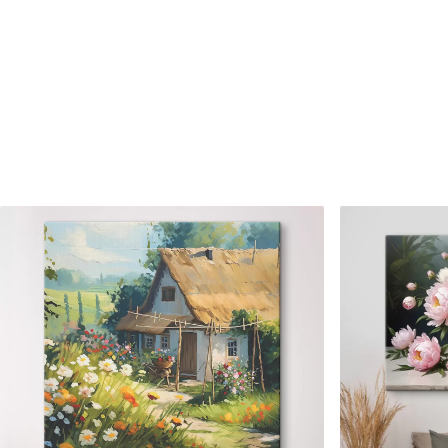
Raksta numurs
m30562
Turklāt
Jūs varat pievienot lakas pā
Pieejamie materiāli
Standarts
Premium
No
30
.00
€
No
38
.00
€