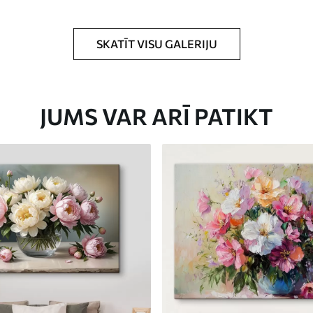
rklājumu.
SKATĪT VISU GALERIJU
JUMS VAR ARĪ PATIKT
Eco-Premium
No
46
.00
€