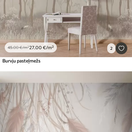
27
.00
€
/m²
45
.00
€
/m²
2
Burvju pasteļmežs