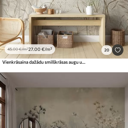
27
.00
€
/m²
45
.00
€
/m²
20
Vienkrāsaina dažādu smilškrāsas augu un smailiņu ilustrācija ar maigām, plūksnainām līnijām un faktūrām