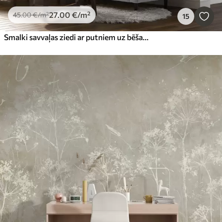
27
.00
€
/m²
45
.00
€
/m²
15
Smalki savvaļas ziedi ar putniem uz bēša fona