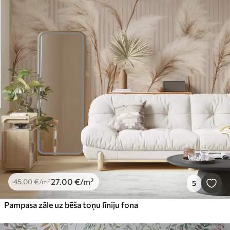
27
.00
€
/m²
45
.00
€
/m²
5
Pampasa zāle uz bēša toņu līniju fona