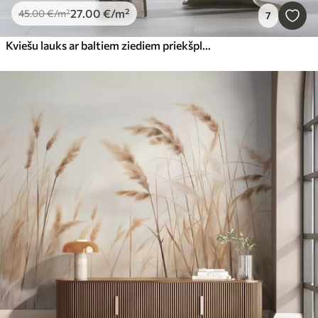
27
.00
€
/m²
45
.00
€
/m²
7
Kviešu lauks ar baltiem ziediem priekšplānā, pludmale un okeāns fonā, neitrālas pasteļtoņu pieklusinātas krāsas