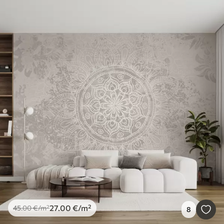
27
.00
€
/m²
45
.00
€
/m²
8