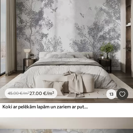
27
.00
€
/m²
45
.00
€
/m²
13
Koki ar pelēkām lapām un zariem ar putniem, kas lido debesīs, balts fons