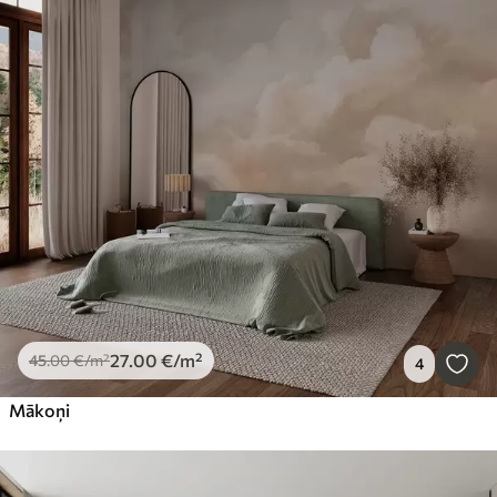
27
.00
€
/m²
45
.00
€
/m²
4
Mākoņi