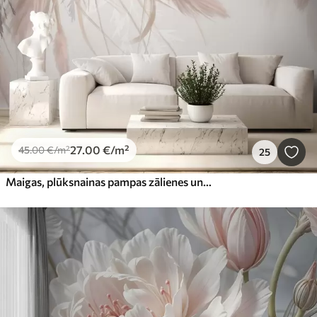
27
.00
€
/m²
45
.00
€
/m²
25
Maigas, plūksnainas pampas zālienes un smailes smilškrāsas un rozā toņos uz gaiša fona