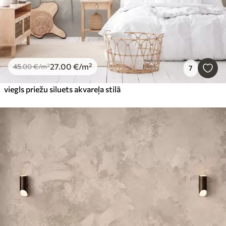
27
.00
€
/m²
45
.00
€
/m²
7
viegls priežu siluets akvareļa stilā