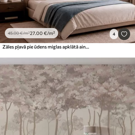
27
.00
€
/m²
45
.00
€
/m²
4
Zāles pļavā pie ūdens miglas apklātā ainavā