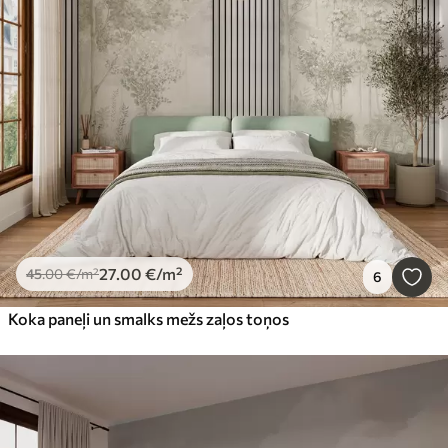
27
.00
€
/m²
45
.00
€
/m²
6
Koka paneļi un smalks mežs zaļos toņos