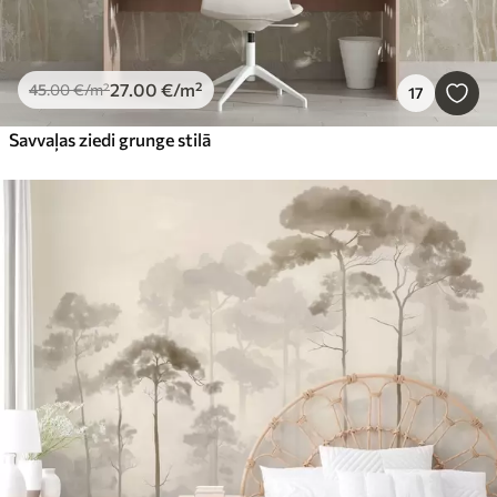
27
.00
€
/m²
45
.00
€
/m²
17
Savvaļas ziedi grunge stilā