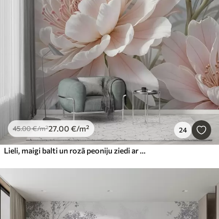
27
.00
€
/m²
45
.00
€
/m²
24
Lieli, maigi balti un rozā peoniju ziedi ar mīkstiem, pūkainiem ziedlapiņām uz neskaidra pelēka fona