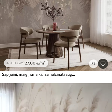
27
.00
€
/m²
45
.00
€
/m²
57
Sapņaini, maigi, smalki, izsmalcināti augi, smaili un ziedi brūnās pasteļkrāsāsās uz miglaina, teksturēta fona