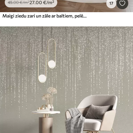
27
.00
€
/m²
45
.00
€
/m²
17
Maigi ziedu zari un zāle ar baltiem, pelēkiem un bēšiem ziediem, kaskādēm lejup pa gaišu fonu