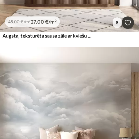
27
.00
€
/m²
45
.00
€
/m²
6
Augsta, teksturēta sausa zāle ar kviešu vārpām laukā uz maiga, gaiša fona