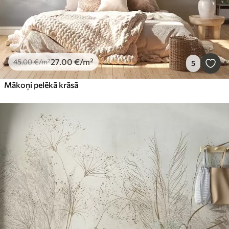
27
.00
€
/m²
45
.00
€
/m²
5
Mākoņi pelēkā krāsā