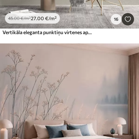
27
.00
€
/m²
45
.00
€
/m²
16
Vertikāla eleganta punktiņu virtenes apdruka uz bēša faktūras fona, kas rada dziļuma un kustības sajūtu