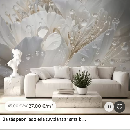
27
.00
€
/m²
45
.00
€
/m²
11
Baltās peonijas zieda tuvplāns ar smalkiem ziedlapiņām un ūdens pilieniem