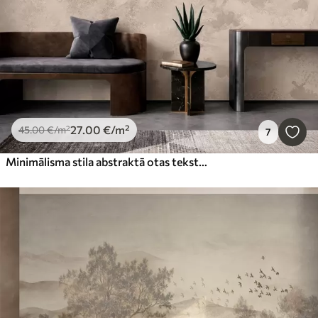
27
.00
€
/m²
45
.00
€
/m²
7
Minimālisma stila abstraktā otas tekstūra smilškrāsas toņos