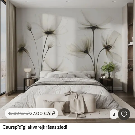
27
.00
€
/m²
45
.00
€
/m²
3
Caurspīdīgi akvareļkrāsas ziedi