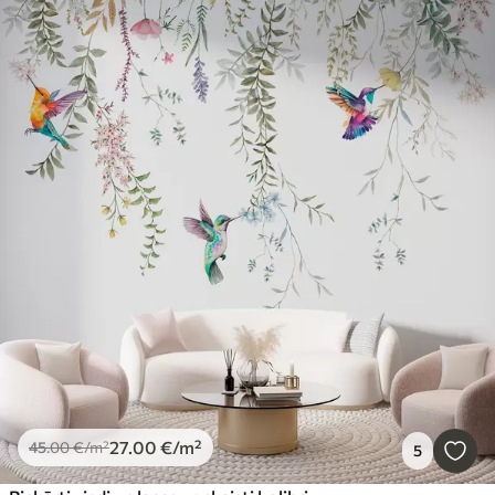
27
.00
€
/m²
45
.00
€
/m²
5