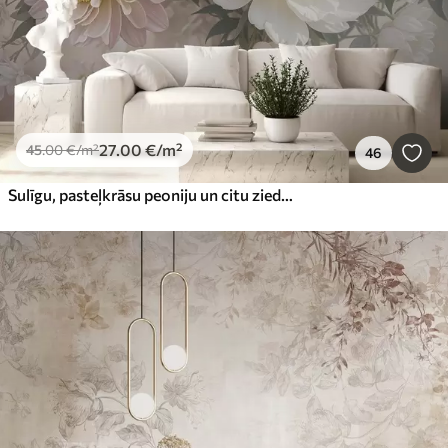
27
.00
€
/m²
45
.00
€
/m²
46
Sulīgu, pasteļkrāsu peoniju un citu ziedu pušķis uz maiga, izplūduša fona