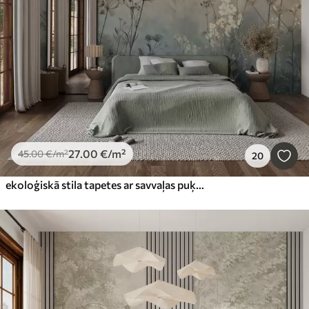
27
.00
€
/m²
45
.00
€
/m²
20
ekoloģiskā stila tapetes ar savvaļas puķēm un augiem uz teksturēta fona