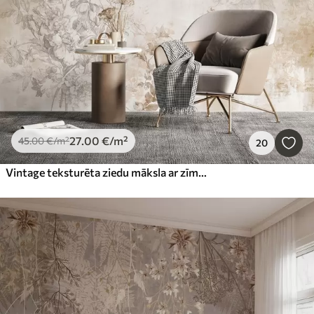
27
.00
€
/m²
45
.00
€
/m²
20
Vintage teksturēta ziedu māksla ar zīmējuma stila delikātu dārza ziedu un lapu ilustrācijām, maigiem pasteļtoņos un sēpijas toņos