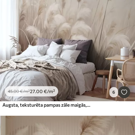
27
.00
€
/m²
45
.00
€
/m²
6
Augsta, teksturēta pampas zāle maigās, siltās, neitrālās toņos, ar izplūdušu, gaišu fonu