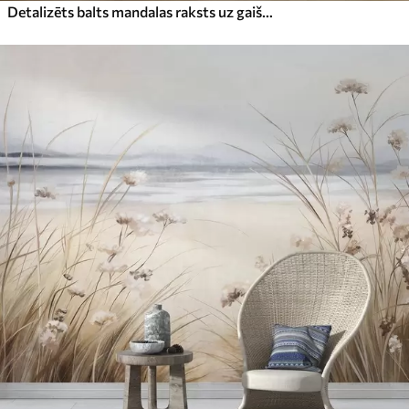
Detalizēts balts mandalas raksts uz gaiši pelēka teksturēta vintage fona