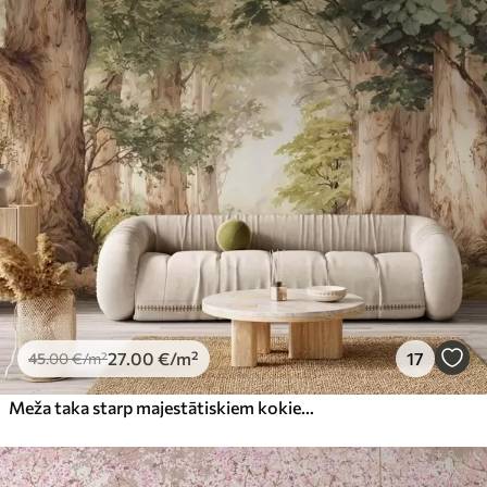
27
.00
€
/m²
17
45
.00
€
/m²
Meža taka starp majestātiskiem kokiem akvareļa stilā