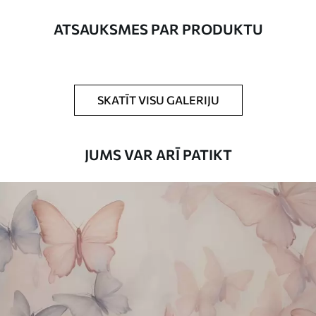
platums nepārsniedz 50 cm.
ATSAUKSMES PAR PRODUKTU
Turklāt
Jūs varat pievienot lakas pārklājumu
un/vai tapešu līmi.
Tīrīšana
Tapetes var viegli notīrīt ar mīkstu sūkli.
SKATĪT VISU GALERIJU
Tapetes ar lakas pārklājumu var tīrīt ar
ūdeni.
JUMS VAR ARĪ PATIKT
Piemērošanas
Viengabala lietojums
metode
Pieejamie materiāli
Standarts
45
.00
27
.00
€
/m²