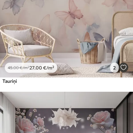
Premium
56
.67
34
.00
€
/m²
Premium vinils
65
.00
39
.00
€
/m²
Peel and Stick
81
.65
48
.99
€
/m²
27
.00
€
/m²
2
45
.00
€
/m²
Tauriņi