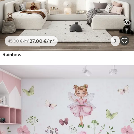
27
.00
€
/m²
7
45
.00
€
/m²
Rainbow