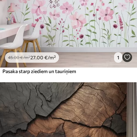
27
.00
€
/m²
1
45
.00
€
/m²
Pasaka starp ziediem un tauriņiem