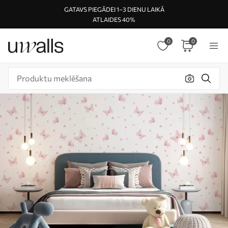
GATAVS PIEGĀDEI 1–3 DIENU LAIKĀ
ATLAIDES 40%
0
0