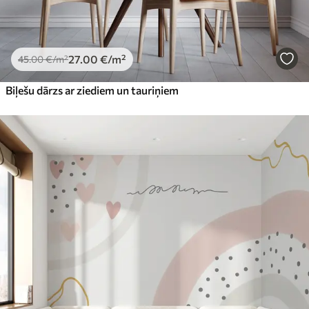
27
.00
€
/m²
45
.00
€
/m²
Biļešu dārzs ar ziediem un tauriņiem