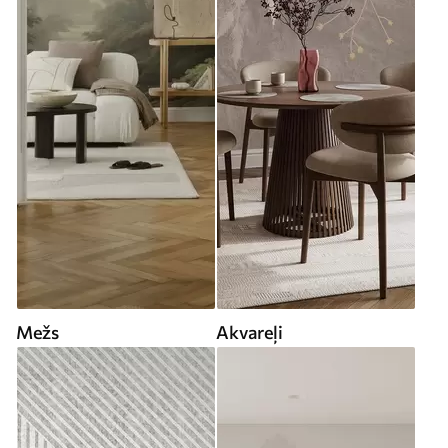
Mežs
Akvareļi