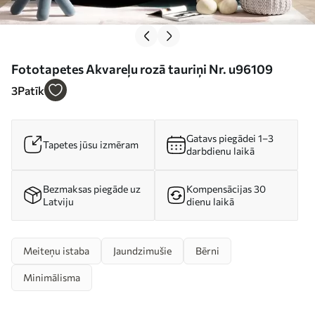
Fototapetes Akvareļu rozā tauriņi Nr. u96109
3
Patīk
Gatavs piegādei 1–3
Tapetes jūsu izmēram
darbdienu laikā
Bezmaksas piegāde uz
Kompensācijas 30
Latviju
dienu laikā
Meiteņu istaba
Jaundzimušie
Bērni
Minimālisma