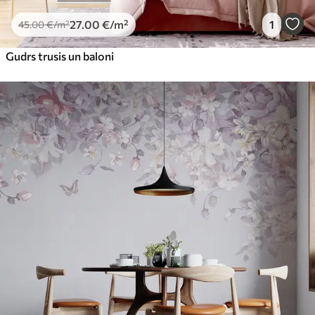
27
.00
€
/m²
1
45
.00
€
/m²
Gudrs trusis un baloni