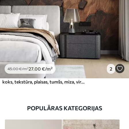
27
.00
€
/m²
2
45
.00
€
/m²
koks, tekstūra, plaisas, tumšs, miza, virsma
POPULĀRAS KATEGORIJAS