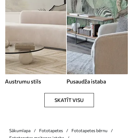
Austrumu stils
Pusaudža istaba
SKATĪT VISU
Sākumlapa
Fototapetes
Fototapetes bērnu
Fototapetes meitenes istaba