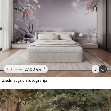
27
.00
€
/m²
3
45
.00
€
/m²
Zieds, augs un fotogrāfija