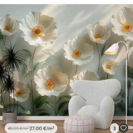
27
.00
€
/m²
3
45
.00
€
/m²