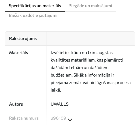
Specifikācijas un materiāls
Piegāde un maksājumi
Biežāk uzdotie jautājumi
Raksturojums
Materiāls
Izvēlieties kādu no trim augstas
kvalitātes materiāliem, kas piemēroti
dažādām telpām un dažādiem
budžetiem. Sīkāka informācija ir
pieejama zemāk vai pielāgošanas procesa
laikā.
Autors
UWALLS
Raksta numurs
u96109
Ražošana
Attēls tiek izdrukāts jūsu norādītajā
izmērā un sagriezts vienādās lentēs, kuru