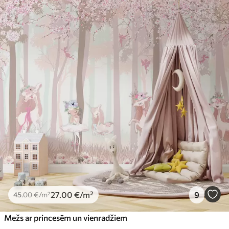
27
.00
€
/m²
9
45
.00
€
/m²
Mežs ar princesēm un vienradžiem