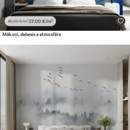
27
.00
€
/m²
45
.00
€
/m²
Mākoņi, debesis e atmosfēra