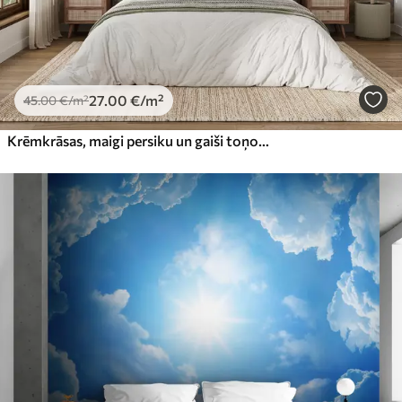
27
.00
€
/m²
45
.00
€
/m²
Krēmkrāsas, maigi persiku un gaiši toņos ieturēti mākoņi uz tumši zilām, koši zilām debesīm