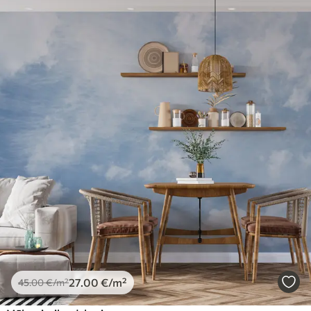
27
.00
€
/m²
45
.00
€
/m²