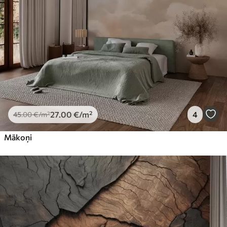
27
.00
€
/m²
4
45
.00
€
/m²
Mākoņi