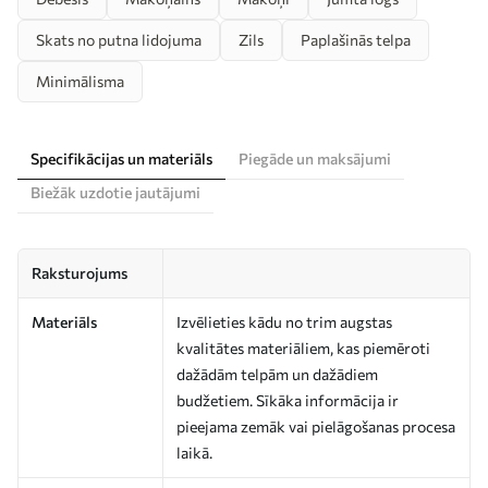
Skats no putna lidojuma
Zils
Paplašinās telpa
Minimālisma
Specifikācijas un materiāls
Piegāde un maksājumi
Biežāk uzdotie jautājumi
Raksturojums
Materiāls
Izvēlieties kādu no trim augstas
kvalitātes materiāliem, kas piemēroti
dažādām telpām un dažādiem
budžetiem. Sīkāka informācija ir
pieejama zemāk vai pielāgošanas procesa
laikā.