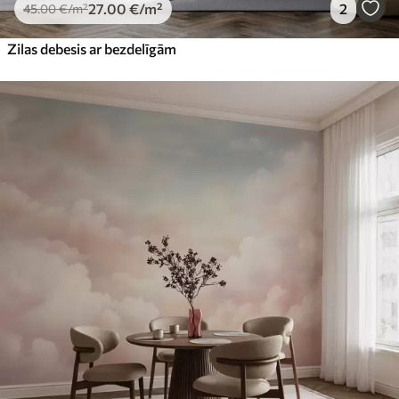
27
.00
€
/m²
2
45
.00
€
/m²
Zilas debesis ar bezdelīgām