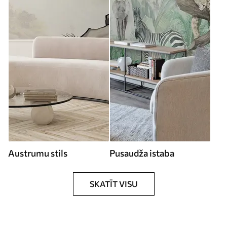
Austrumu stils
Pusaudža istaba
SKATĪT VISU