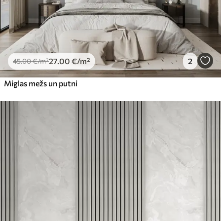
27
.00
€
/m²
2
45
.00
€
/m²
Miglas mežs un putni