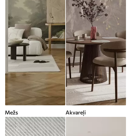
Mežs
Akvareļi