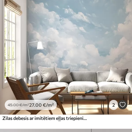
Standarts
45
.00
27
.00
€
/m²
Premium
56
.67
34
.00
€
/m²
Premium vinils
65
.00
39
.00
€
/m²
Peel and Stick
81
.65
48
.99
€
/m²
27
.00
€
/m²
2
45
.00
€
/m²
Zilas debesis ar imitētiem eļļas triepieniem