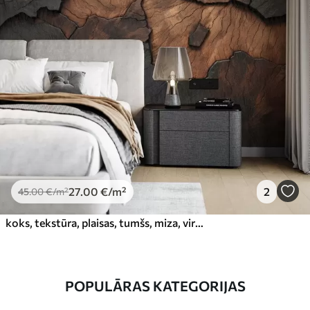
27
.00
€
/m²
2
45
.00
€
/m²
koks, tekstūra, plaisas, tumšs, miza, virsma
POPULĀRAS KATEGORIJAS