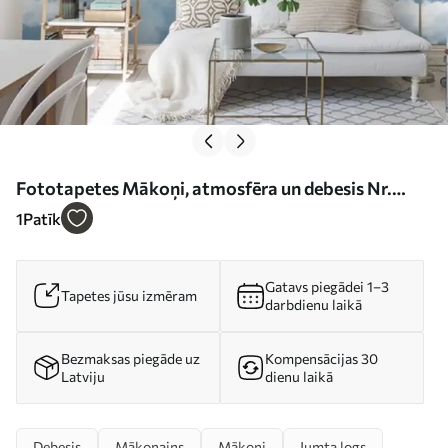
Fototapetes Mākoņi, atmosfēra un debesis Nr.
u26890
1
Patīk
Gatavs piegādei 1–3
Tapetes jūsu izmēram
darbdienu laikā
Bezmaksas piegāde uz
Kompensācijas 30
Latviju
dienu laikā
Debesis
Mākoņains
Mākoņi
Jumta logs