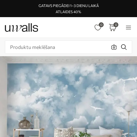
GATAVS PIEGĀDEI 1–3 DIENU LAIKĀ
ATLAIDES 40%
0
0