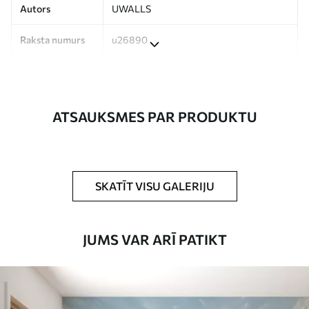
Autors
UWALLS
Raksta numurs
u26890
Ražošana
Attēls tiek izdrukāts jūsu norādītajā
izmērā un sagriezts vienādās lentēs, kuru
platums nepārsniedz 50 cm.
ATSAUKSMES PAR PRODUKTU
Turklāt
Jūs varat pievienot lakas pārklājumu
un/vai tapešu līmi.
Tīrīšana
Tapetes var viegli notīrīt ar mīkstu sūkli.
SKATĪT VISU GALERIJU
Tapetes ar lakas pārklājumu var tīrīt ar
ūdeni.
JUMS VAR ARĪ PATIKT
Piemērošanas
Viengabala lietojums
metode
Pieejamie materiāli