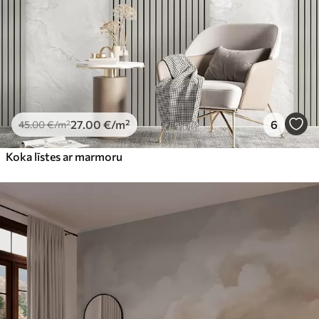
27
.00
€
/m²
6
45
.00
€
/m²
Koka līstes ar marmoru