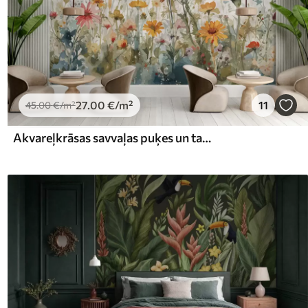
27
.00
€
/m²
11
45
.00
€
/m²
Akvareļkrāsas savvaļas puķes un tauriņi