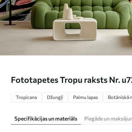
Fototapetes Tropu raksts Nr. u
Tropicana
Džungļi
Palmu lapas
Botāniskā 
Specifikācijas un materiāls
Piegāde un maksāju