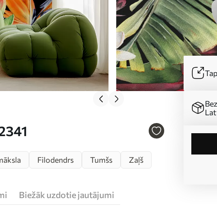
Tap
Bez
Lat
72341
māksla
Filodendrs
Tumšs
Zaļš
mi
Biežāk uzdotie jautājumi