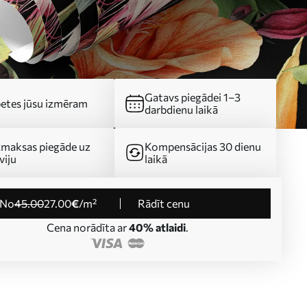
Gatavs piegādei 1–3
etes jūsu izmēram
darbdienu laikā
maksas piegāde uz
Kompensācijas 30 dienu
viju
laikā
no
45
.00
27
.00
€
/m²
Rādīt cenu
Cena norādīta ar
40% atlaidi
.