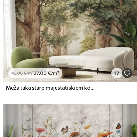
27
.00
€
/m²
17
45
.00
€
/m²
Meža taka starp majestātiskiem kokiem akvareļa stilā