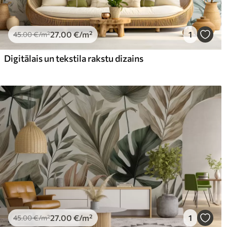
27
.00
€
/m²
1
45
.00
€
/m²
Digitālais un tekstila rakstu dizains
27
.00
€
/m²
1
45
.00
€
/m²