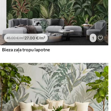
27
.00
€
/m²
1
45
.00
€
/m²
Bieza zaļa tropu lapotne