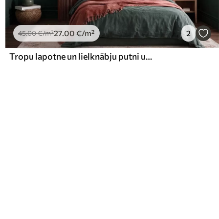
27
.00
€
/m²
2
45
.00
€
/m²
Tropu lapotne un lielknābju putni uz tumša fona