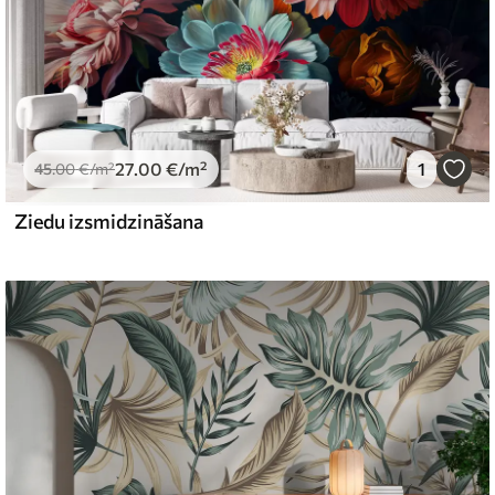
27
.00
€
/m²
1
45
.00
€
/m²
Ziedu izsmidzināšana