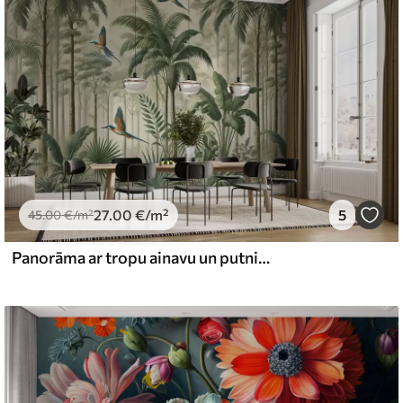
emium
67
34
.00
€
/m²
27
.00
€
/m²
5
l and Stick
45
.00
€
/m²
65
48
.99
€
/m²
Panorāma ar tropu ainavu un putniem