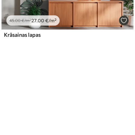
27
.00
€
/m²
45
.00
€
/m²
Krāsainas lapas