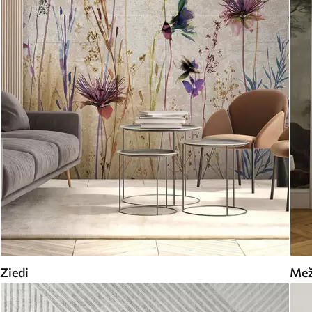
Ziedi
Me