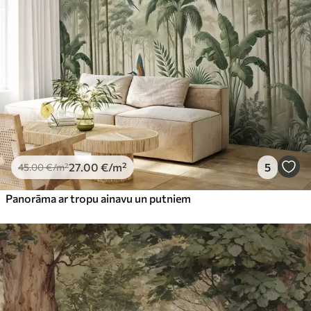
27
.00
€
/m²
5
45
.00
€
/m²
Panorāma ar tropu ainavu un putniem