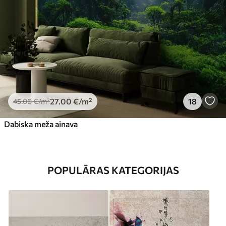
27
.00
€
/m²
18
45
.00
€
/m²
Dabiska meža ainava
POPULĀRAS KATEGORIJAS