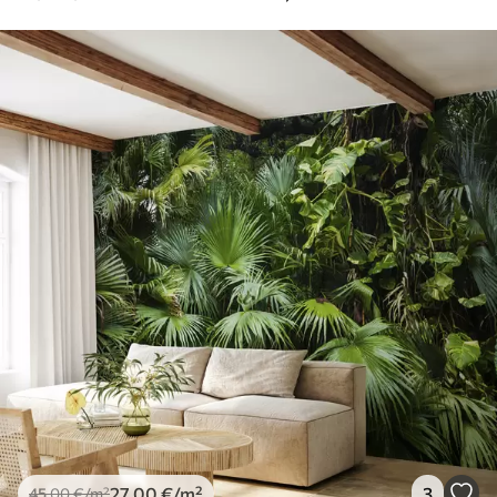
27
.00
€
/m²
3
45
.00
€
/m²