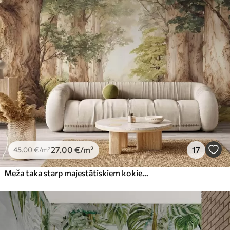
27
.00
€
/m²
17
45
.00
€
/m²
Meža taka starp majestātiskiem kokiem akvareļa stilā