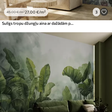
27
.00
€
/m²
3
45
.00
€
/m²
Sulīgs tropu džungļu aina ar dažādām palmām, lielām lapām un krāsainiem ziediem priekšplānā