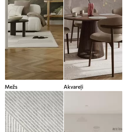
Mežs
Akvareļi