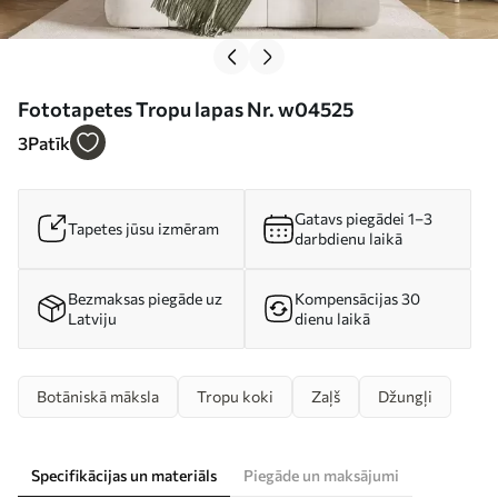
Fototapetes Tropu lapas Nr. w04525
3
Patīk
Gatavs piegādei 1–3
Tapetes jūsu izmēram
darbdienu laikā
Bezmaksas piegāde uz
Kompensācijas 30
Latviju
dienu laikā
Botāniskā māksla
Tropu koki
Zaļš
Džungļi
Specifikācijas un materiāls
Piegāde un maksājumi