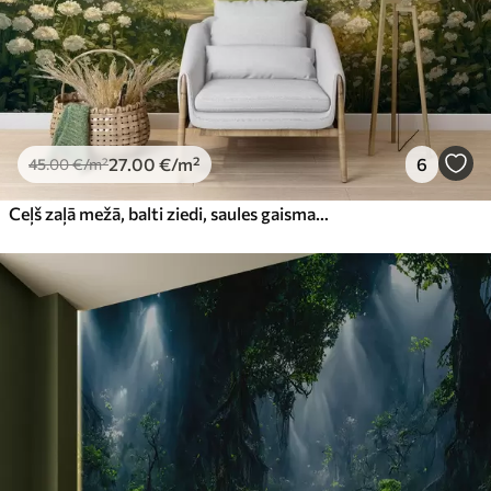
27
.00
€
/m²
6
45
.00
€
/m²
Ceļš zaļā mežā, balti ziedi, saules gaisma, akrila stila zīmējums