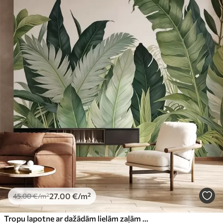
27
.00
€
/m²
45
.00
€
/m²
Tropu lapotne ar dažādām lielām zaļām lapām, tostarp banānu lapām, palmu lapām un citām eksotiskām augu sugām