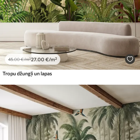
Premium vinils
65
.00
39
.00
€
/m²
Peel and Stick
81
.65
48
.99
€
/m²
27
.00
€
/m²
45
.00
€
/m²
Tropu džungļi un lapas