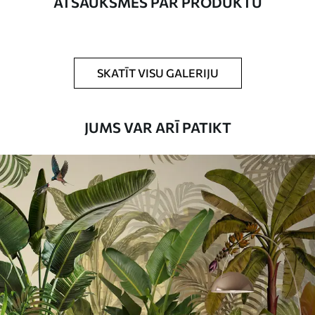
ATSAUKSMES PAR PRODUKTU
Turklāt
Jūs varat pievienot lakas pārklājumu
un/vai tapešu līmi.
Tīrīšana
Tapetes var viegli notīrīt ar mīkstu sūkli.
SKATĪT VISU GALERIJU
Tapetes ar lakas pārklājumu var tīrīt ar
ūdeni.
JUMS VAR ARĪ PATIKT
Piemērošanas
Viengabala lietojums
metode
Pieejamie materiāli
Standarts
45
.00
27
.00
€
/m²
Premium
56
.67
34
.00
€
/m²