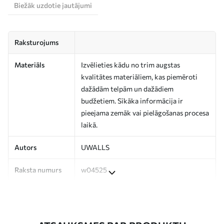
Biežāk uzdotie jautājumi
Raksturojums
Materiāls
Izvēlieties kādu no trim augstas
kvalitātes materiāliem, kas piemēroti
dažādām telpām un dažādiem
budžetiem. Sīkāka informācija ir
pieejama zemāk vai pielāgošanas procesa
laikā.
Autors
UWALLS
Raksta numurs
w04525
Ražošana
Attēls tiek izdrukāts jūsu norādītajā
izmērā un sagriezts vienādās lentēs, kuru
platums nepārsniedz 50 cm.