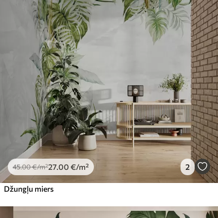
27
.00
€
/m²
2
45
.00
€
/m²
Džungļu miers