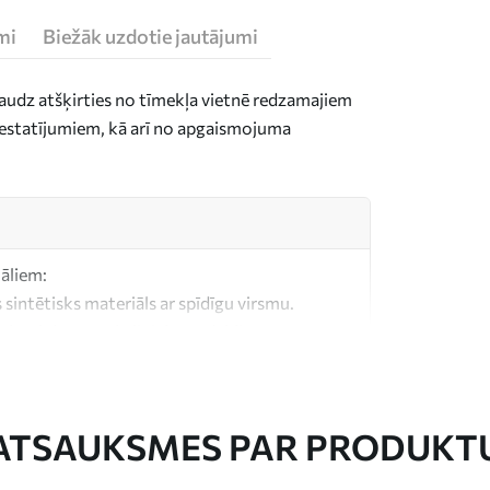
mi
Biežāk uzdotie jautājumi
daudz atšķirties no tīmekļa vietnē redzamajiem
n iestatījumiem, kā arī no apgaismojuma
iāliem:
 sintētisks materiāls ar spīdīgu virsmu.
, kas līdzīgs mākslinieku audekliem.
litātes audekls, kas izgatavots no 100%
ATSAUKSMES PAR PRODUKT