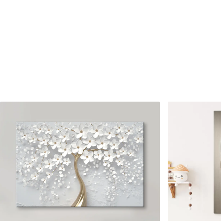
Raksta numurs
s02828
Turklāt
Jūs varat pievienot lakas pā
Pieejamie materiāli
Standarts
Premium
No
15
.00
€
No
19
.00
€