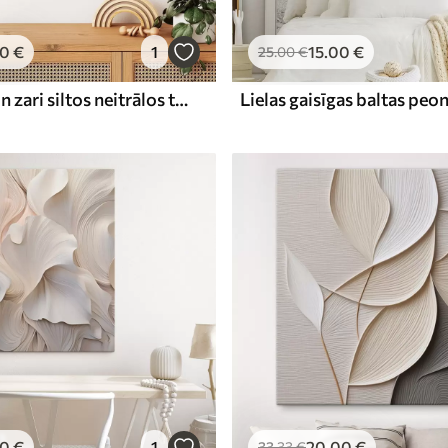
00
€
1
15
.00
€
25
.00
€
Reljefa apļi un zari siltos neitrālos toņos
Lielas gaisīgas baltas peon
00
€
1
20
.00
€
33
.33
€