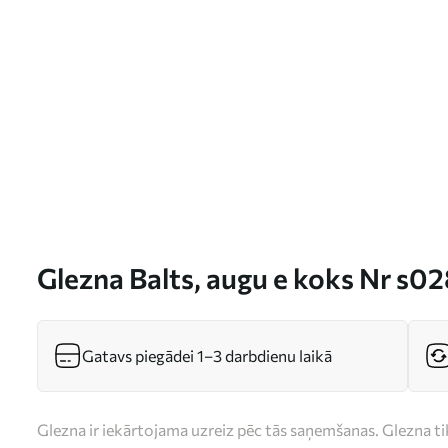
Glezna Balts, augu e koks Nr s0
Gatavs piegādei 1–3 darbdienu laikā
Glezna ir iekārtojama uzreiz pēc tās saņemšanas. Glezna t