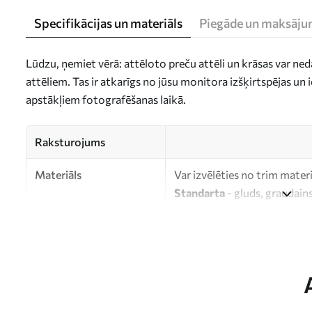
Specifikācijas un materiāls
Piegāde un maksāju
Lūdzu, ņemiet vērā: attēloto preču attēli un krāsas var ne
attēliem. Tas ir atkarīgs no jūsu monitora izšķirtspējas u
apstākļiem fotografēšanas laikā.
Raksturojums
Materiāls
Var izvēlēties no trim mater
Standarta
- gluds, graudains
Premium
- matēts materiāls
Eco-Premium
- augstas kva
kokvilnas.
Autors
UWALLS