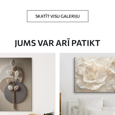
rklājumu.
SKATĪT VISU GALERIJU
JUMS VAR ARĪ PATIKT
Eco-Premium
No
23
.00
€