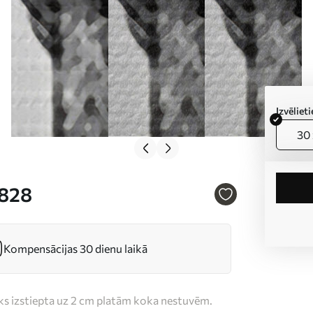
Izvēlie
30 
2828
Kompensācijas 30 dienu laikā
iks izstiepta uz 2 cm platām koka nestuvēm.