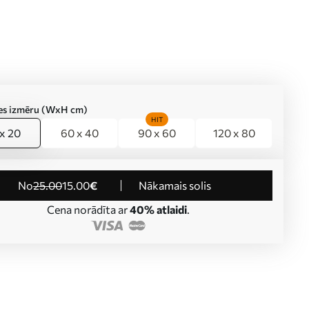
ties izmēru (WxH cm)
HIT
x 20
60 x 40
90 x 60
120 x 80
no
25
.00
15
.00
€
Nākamais solis
Cena norādīta ar
40% atlaidi
.