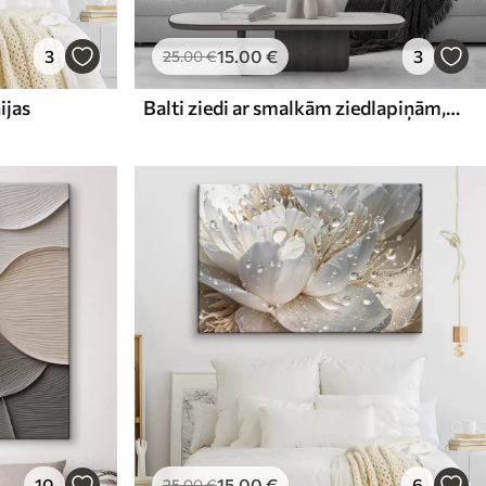
3
15
.00
€
3
25
.00
€
ijas
Balti ziedi ar smalkām ziedlapiņām, kas sakārtotas skaistā ziedu rakstā uz gaiša fona
10
15
.00
€
6
25
.00
€