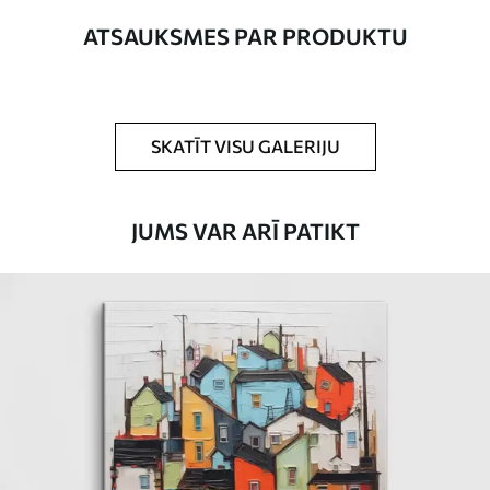
Autors
UWALLS
ATSAUKSMES PAR PRODUKTU
Raksta numurs
s01169
Turklāt
Jūs varat pievienot lakas pārklājumu.
SKATĪT VISU GALERIJU
Pieejamie materiāli
JUMS VAR ARĪ PATIKT
Standarts
No
20
.00
€
Premium
No
25
.00
€
Eco-Premium
No
31
.00
€