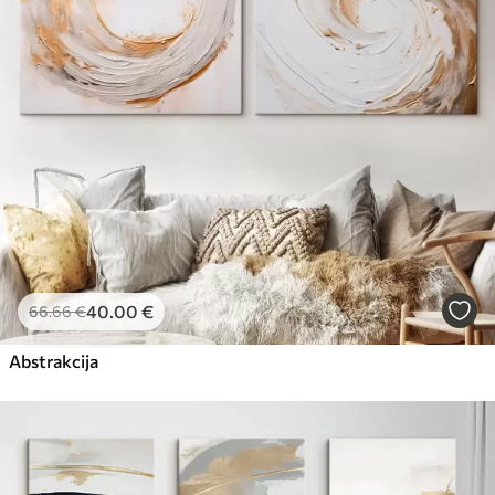
40
.00
€
66
.66
€
Abstrakcija