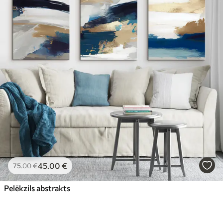
45
.00
€
75
.00
€
Pelēkzils abstrakts