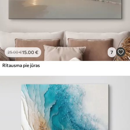
15
.00
€
7
25
.00
€
Rītausma pie jūras