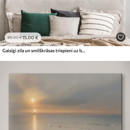
15
.00
€
25
.00
€
Gaisīgi zila un smilškrāsas triepieni uz balta fona