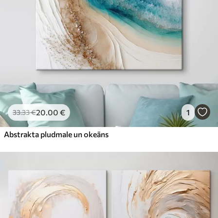
20
.00
€
1
33
.33
€
Abstrakta pludmale un okeāns