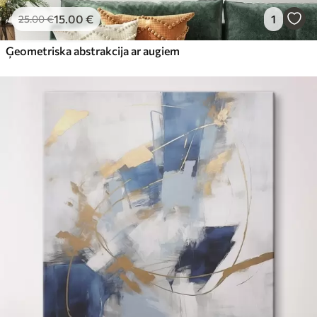
15
.00
€
1
25
.00
€
Ģeometriska abstrakcija ar augiem