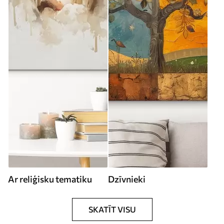
Ar reliģisku tematiku
Dzīvnieki
SKATĪT VISU