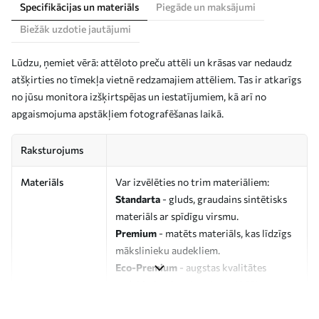
Specifikācijas un materiāls
Piegāde un maksājumi
Biežāk uzdotie jautājumi
Lūdzu, ņemiet vērā: attēloto preču attēli un krāsas var nedaudz
atšķirties no tīmekļa vietnē redzamajiem attēliem. Tas ir atkarīgs
no jūsu monitora izšķirtspējas un iestatījumiem, kā arī no
apgaismojuma apstākļiem fotografēšanas laikā.
Raksturojums
Materiāls
Var izvēlēties no trim materiāliem:
Standarta
- gluds, graudains sintētisks
materiāls ar spīdīgu virsmu.
Premium
- matēts materiāls, kas līdzīgs
mākslinieku audekliem.
Eco-Premium
- augstas kvalitātes
audekls, kas izgatavots no 100%
kokvilnas.