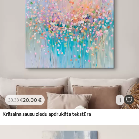
20
.00
€
1
33
.33
€
Krāsaina sausu ziedu apdrukāta tekstūra