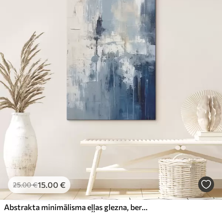
15
.00
€
25
.00
€
Abstrakta minimālisma eļļas glezna, berzēta, ģeometriska, traipu, zilā un baltā krāsā