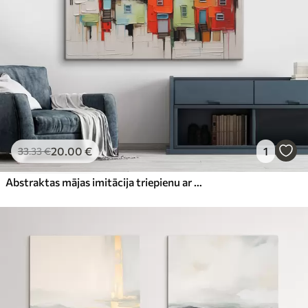
20
.00
€
1
33
.33
€
Abstraktas mājas imitācija triepienu ar otu