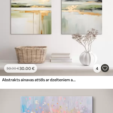
30
.00
€
4
50
.00
€
Abstrakts ainavas attēls ar dzelteniem akcentiem, minimālistiska zemes, ūdens un debesu kompozīcija ar klusinātiem toņiem