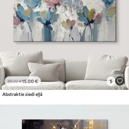
15
.00
€
5
25
.00
€
Abstraktie ziedi eļļā