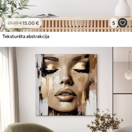
15
.00
€
5
25
.00
€
Teksturēta abstrakcija