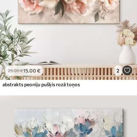
15
.00
€
2
25
.00
€
abstrakts peoniju pušķis rozā toņos