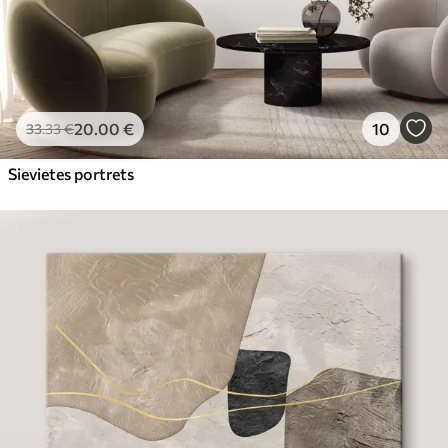
20
.00
€
10
33
.33
€
Sievietes portrets