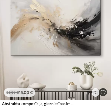
15
.00
€
2
25
.00
€
Abstrakta kompozīcija, glezniecības imitācija