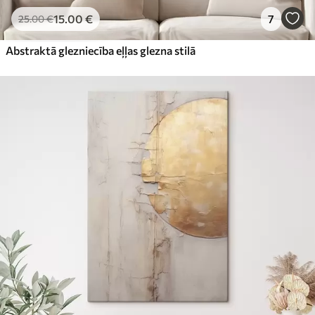
15
.00
€
7
25
.00
€
Abstraktā glezniecība eļļas glezna stilā