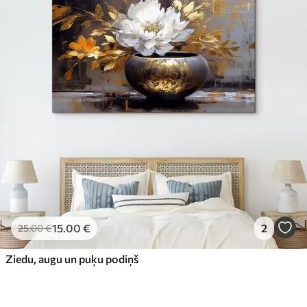
15
.00
€
2
25
.00
€
Ziedu, augu un puķu podiņš