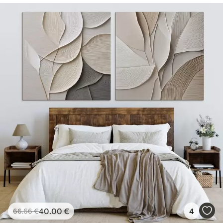
40
.00
€
4
66
.66
€