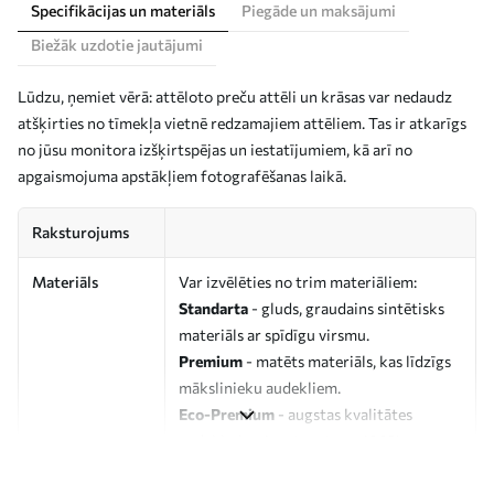
Specifikācijas un materiāls
Piegāde un maksājumi
Biežāk uzdotie jautājumi
Lūdzu, ņemiet vērā: attēloto preču attēli un krāsas var nedaudz
atšķirties no tīmekļa vietnē redzamajiem attēliem. Tas ir atkarīgs
no jūsu monitora izšķirtspējas un iestatījumiem, kā arī no
apgaismojuma apstākļiem fotografēšanas laikā.
Raksturojums
Materiāls
Var izvēlēties no trim materiāliem:
Standarta
- gluds, graudains sintētisks
materiāls ar spīdīgu virsmu.
Premium
- matēts materiāls, kas līdzīgs
mākslinieku audekliem.
Eco-Premium
- augstas kvalitātes
audekls, kas izgatavots no 100%
kokvilnas.