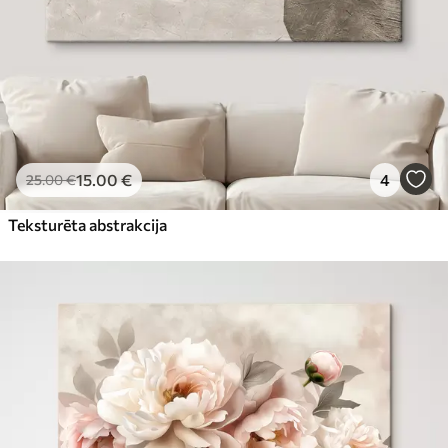
15
.00
€
4
25
.00
€
Teksturēta abstrakcija