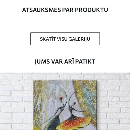
Autors
UWALLS
ATSAUKSMES PAR PRODUKTU
Raksta numurs
s28768
Turklāt
Jūs varat pievienot lakas pārklājumu.
SKATĪT VISU GALERIJU
Pieejamie materiāli
JUMS VAR ARĪ PATIKT
Standarts
No
20
.00
€
Premium
No
25
.00
€
Eco-Premium
No
31
.00
€