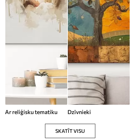
Ar reliģisku tematiku
Dzīvnieki
SKATĪT VISU