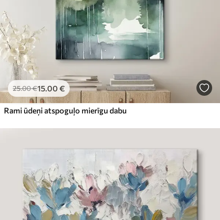
15
.00
€
25
.00
€
Rami ūdeņi atspoguļo mierīgu dabu