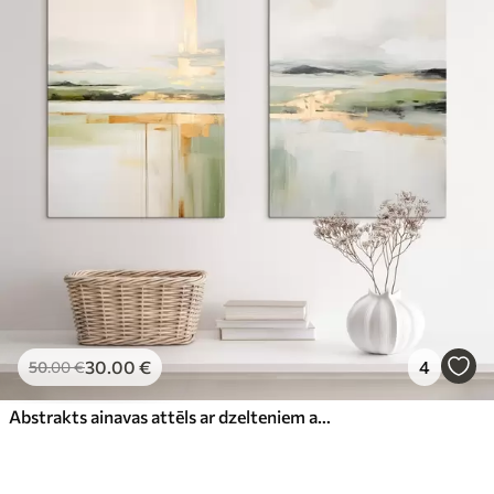
30
.00
€
4
50
.00
€
Abstrakts ainavas attēls ar dzelteniem akcentiem, minimālistiska zemes, ūdens un debesu kompozīcija ar klusinātiem toņiem