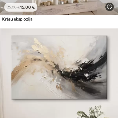
15
.00
€
25
.00
€
Krāsu eksplozija