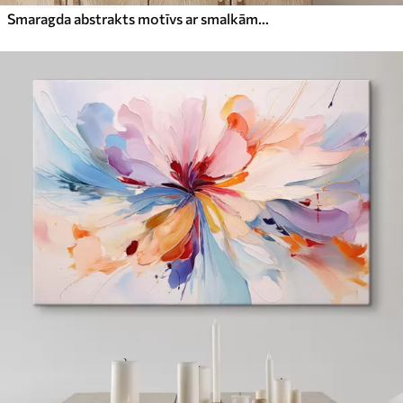
Smaragda abstrakts motīvs ar smalkām dzeltenām līnijām