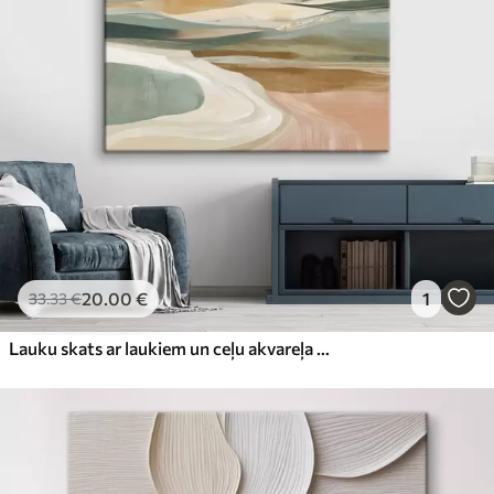
20
.00
€
1
33
.33
€
Lauku skats ar laukiem un ceļu akvareļa stilā