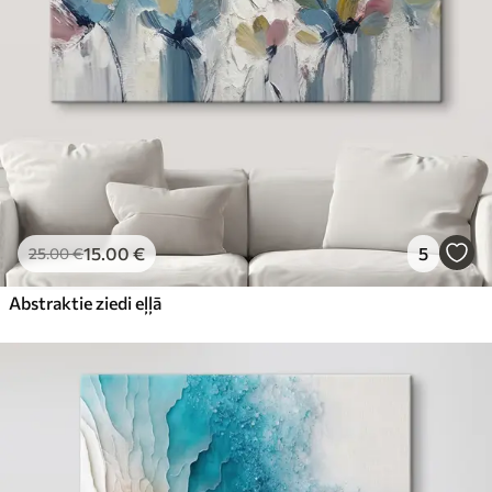
15
.00
€
5
25
.00
€
Abstraktie ziedi eļļā