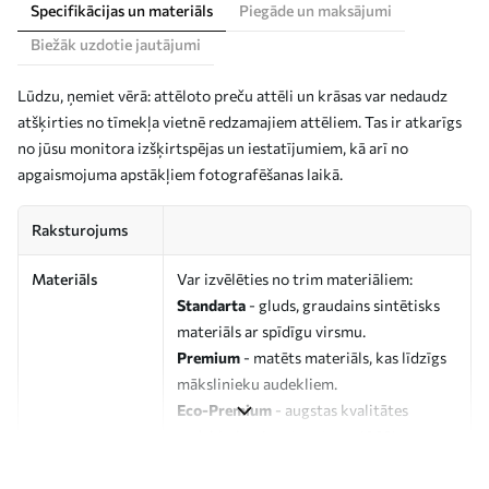
Specifikācijas un materiāls
Piegāde un maksājumi
Biežāk uzdotie jautājumi
Lūdzu, ņemiet vērā: attēloto preču attēli un krāsas var nedaudz
atšķirties no tīmekļa vietnē redzamajiem attēliem. Tas ir atkarīgs
no jūsu monitora izšķirtspējas un iestatījumiem, kā arī no
apgaismojuma apstākļiem fotografēšanas laikā.
Raksturojums
Materiāls
Var izvēlēties no trim materiāliem:
Standarta
- gluds, graudains sintētisks
materiāls ar spīdīgu virsmu.
Premium
- matēts materiāls, kas līdzīgs
mākslinieku audekliem.
Eco-Premium
- augstas kvalitātes
audekls, kas izgatavots no 100%
kokvilnas.