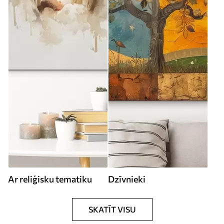
Ar reliģisku tematiku
Dzīvnieki
SKATĪT VISU