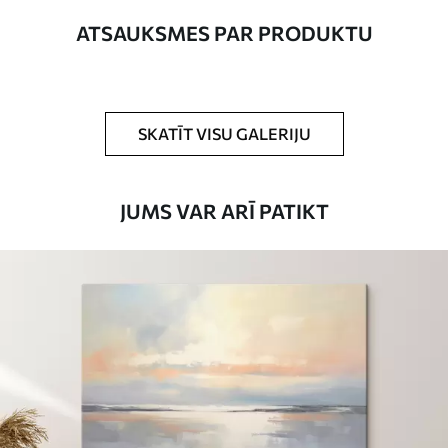
Autors
UWALLS
ATSAUKSMES PAR PRODUKTU
Raksta numurs
s32936
Turklāt
Jūs varat pievienot lakas pārklājumu.
SKATĪT VISU GALERIJU
Pieejamie materiāli
JUMS VAR ARĪ PATIKT
Standarts
No
15
.00
€
Premium
No
19
.00
€
Eco-Premium
No
23
.00
€