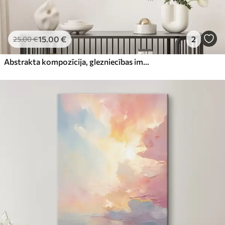
15
.00
€
2
25
.00
€
Abstrakta kompozīcija, glezniecības imitācija