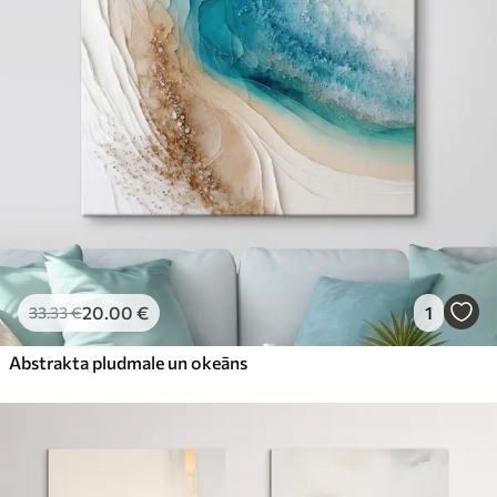
20
.00
€
1
33
.33
€
Abstrakta pludmale un okeāns