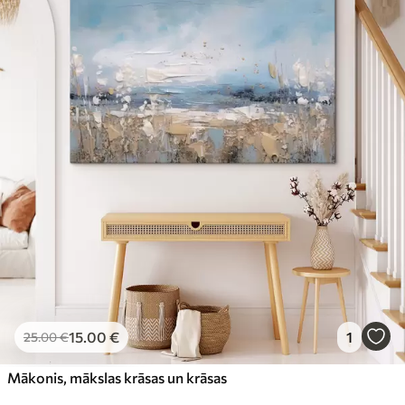
15
.00
€
1
25
.00
€
Mākonis, mākslas krāsas un krāsas