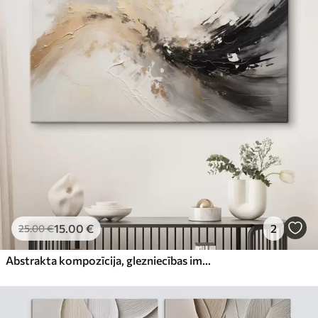
15
.00
€
2
25
.00
€
Abstrakta kompozīcija, glezniecības imitācija