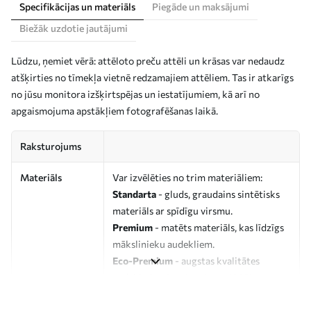
Specifikācijas un materiāls
Piegāde un maksājumi
Biežāk uzdotie jautājumi
Lūdzu, ņemiet vērā: attēloto preču attēli un krāsas var nedaudz
atšķirties no tīmekļa vietnē redzamajiem attēliem. Tas ir atkarīgs
no jūsu monitora izšķirtspējas un iestatījumiem, kā arī no
apgaismojuma apstākļiem fotografēšanas laikā.
Raksturojums
Materiāls
Var izvēlēties no trim materiāliem:
Standarta
- gluds, graudains sintētisks
materiāls ar spīdīgu virsmu.
Premium
- matēts materiāls, kas līdzīgs
mākslinieku audekliem.
Eco-Premium
- augstas kvalitātes
audekls, kas izgatavots no 100%
kokvilnas.