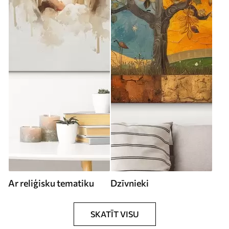
Ar reliģisku tematiku
Dzīvnieki
SKATĪT VISU