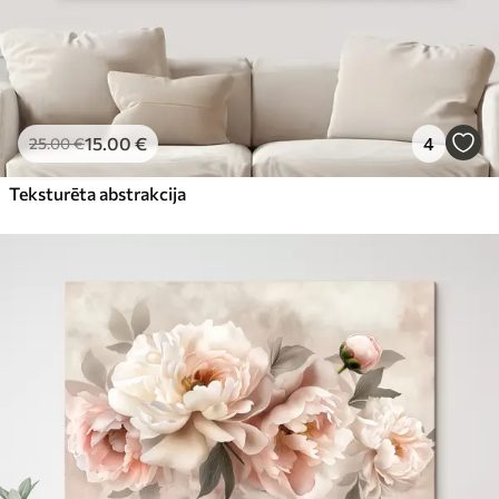
15
.00
€
4
25
.00
€
Teksturēta abstrakcija