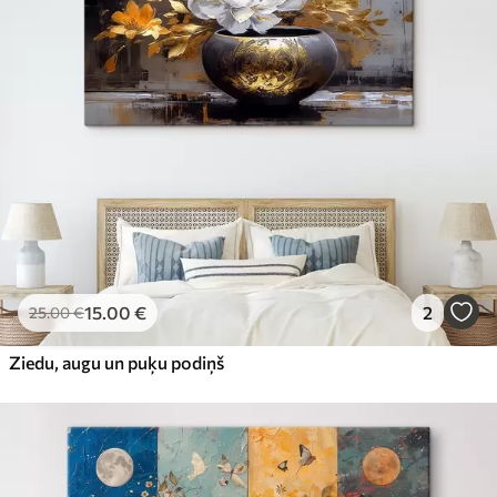
15
.00
€
2
25
.00
€
Ziedu, augu un puķu podiņš