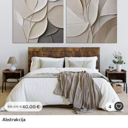
40
.00
€
4
66
.66
€
Abstrakcija