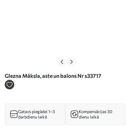
Glezna Māksla, aste un balons Nr s33717
Gatavs piegādei 1–3
Kompensācijas 30
darbdienu laikā
dienu laikā