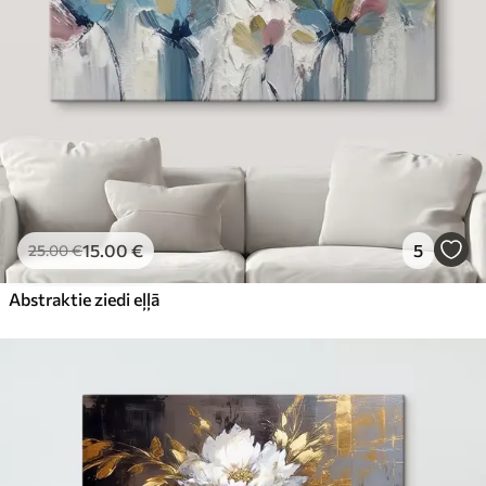
15
.00
€
5
25
.00
€
Abstraktie ziedi eļļā