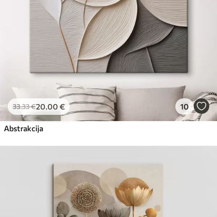
20
.00
€
10
33
.33
€
Abstrakcija