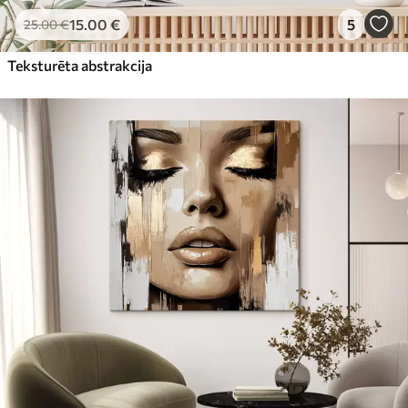
15
.00
€
5
25
.00
€
Teksturēta abstrakcija