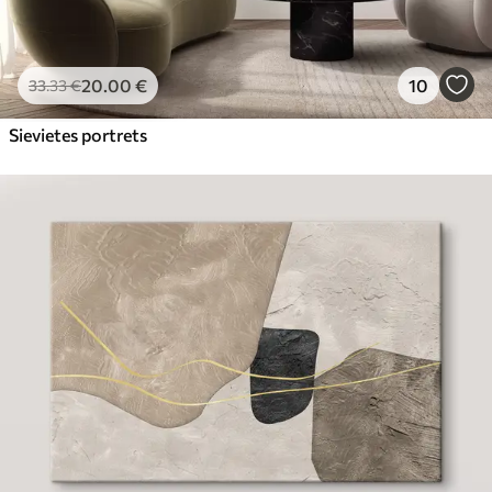
20
.00
€
10
33
.33
€
Sievietes portrets