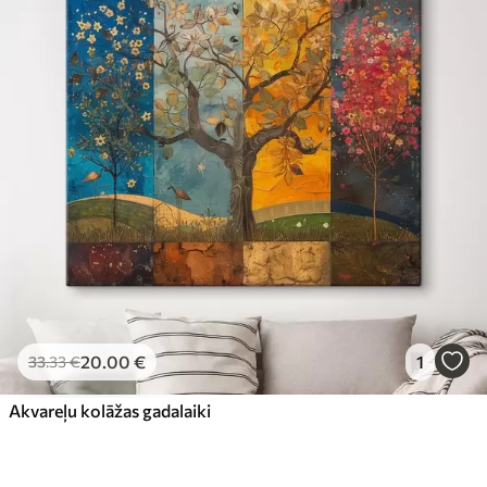
20
.00
€
1
33
.33
€
Akvareļu kolāžas gadalaiki