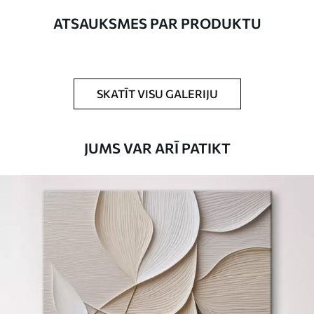
Autors
UWALLS
ATSAUKSMES PAR PRODUKTU
Raksta numurs
s33717
Turklāt
Jūs varat pievienot lakas pārklājumu.
SKATĪT VISU GALERIJU
Pieejamie materiāli
JUMS VAR ARĪ PATIKT
Standarts
No
15
.00
€
Premium
No
19
.00
€
Eco-Premium
No
23
.00
€