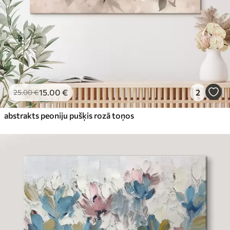
15
.00
€
2
25
.00
€
abstrakts peoniju pušķis rozā toņos