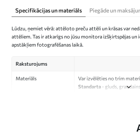
Specifikācijas un materiāls
Piegāde un maksāju
Lūdzu, ņemiet vērā: attēloto preču attēli un krāsas var ne
attēliem. Tas ir atkarīgs no jūsu monitora izšķirtspējas u
apstākļiem fotografēšanas laikā.
Raksturojums
Materiāls
Var izvēlēties no trim mater
Standarta
- gluds, graudains
Premium
- matēts materiāls
Eco-Premium
- augstas kva
kokvilnas.
Autors
UWALLS