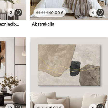
2
40
.00
€
4
66
.66
€
Abstrakta kompozīcija, glezniecības imitācija
Abstrakcija
10
15
.00
€
4
25
.00
€