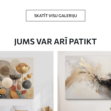
rklājumu.
SKATĪT VISU GALERIJU
JUMS VAR ARĪ PATIKT
Eco-Premium
No
23
.00
€