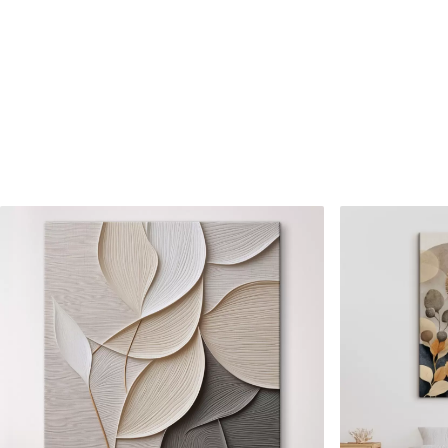
Raksta numurs
s02754
Turklāt
Jūs varat pievienot lakas pā
Pieejamie materiāli
Standarts
Premium
No
15
.00
€
No
19
.00
€