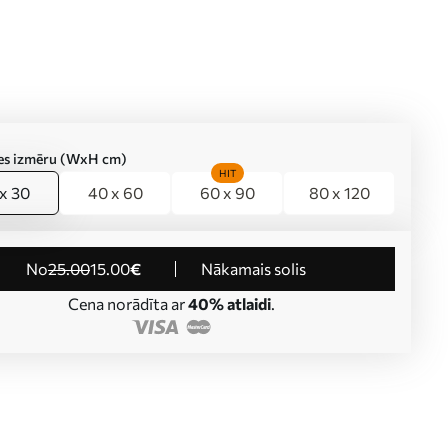
ties izmēru (WxH cm)
HIT
x 30
40 x 60
60 x 90
80 x 120
no
25
.00
15
.00
€
Nākamais solis
Cena norādīta ar
40% atlaidi
.