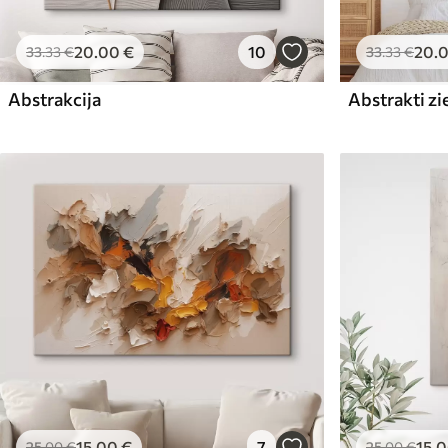
20
.00
€
10
20
.
33
.33
€
33
.33
€
Abstrakcija
Abstrakti zi
15
.00
€
7
15
.
25
.00
€
25
.00
€