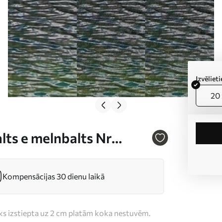
Izvēlie
20 
lts e melnbalts Nr
Kompensācijas 30 dienu laikā
iks izstiepta uz 2 cm platām koka nestuvēm.