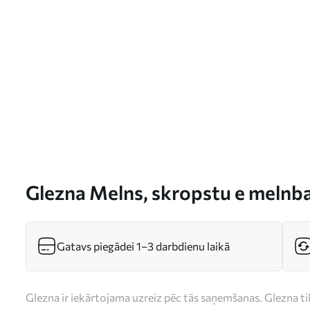
Glezna Melns, skropstu e melnba
s02754
Gatavs piegādei 1–3 darbdienu laikā
Glezna ir iekārtojama uzreiz pēc tās saņemšanas. Glezna t