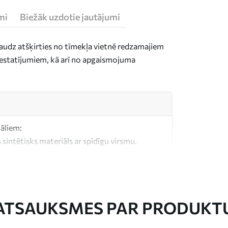
mi
Biežāk uzdotie jautājumi
daudz atšķirties no tīmekļa vietnē redzamajiem
n iestatījumiem, kā arī no apgaismojuma
iāliem:
 sintētisks materiāls ar spīdīgu virsmu.
, kas līdzīgs mākslinieku audekliem.
litātes audekls, kas izgatavots no 100%
ATSAUKSMES PAR PRODUKT