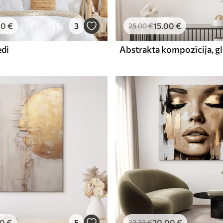
00
€
3
15
.00
€
25
.00
€
edi
00
€
5
20
.00
€
33
.33
€