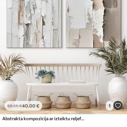
40
.00
€
1
66
.66
€
Abstrakta kompozīcija ar izteiktu reljefu un pasteļtoņos akcentiem mūsdienīgā glezniecības stilā