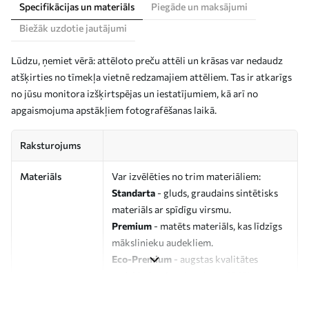
Specifikācijas un materiāls
Piegāde un maksājumi
Biežāk uzdotie jautājumi
Lūdzu, ņemiet vērā: attēloto preču attēli un krāsas var nedaudz
atšķirties no tīmekļa vietnē redzamajiem attēliem. Tas ir atkarīgs
no jūsu monitora izšķirtspējas un iestatījumiem, kā arī no
apgaismojuma apstākļiem fotografēšanas laikā.
Raksturojums
Materiāls
Var izvēlēties no trim materiāliem:
Standarta
- gluds, graudains sintētisks
materiāls ar spīdīgu virsmu.
Premium
- matēts materiāls, kas līdzīgs
mākslinieku audekliem.
Eco-Premium
- augstas kvalitātes
audekls, kas izgatavots no 100%
kokvilnas.