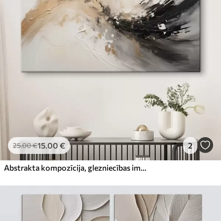
15
.00
€
2
25
.00
€
Abstrakta kompozīcija, glezniecības imitācija