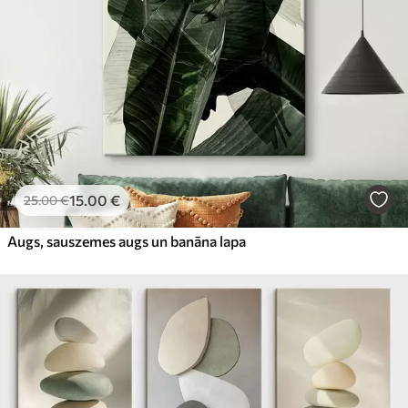
15
.00
€
25
.00
€
Augs, sauszemes augs un banāna lapa