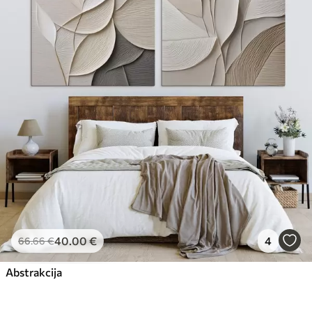
40
.00
€
4
66
.66
€
Abstrakcija