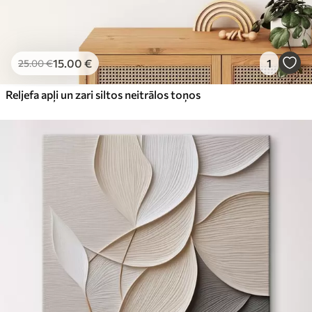
15
.00
€
1
25
.00
€
Reljefa apļi un zari siltos neitrālos toņos