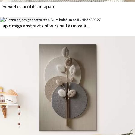
Sievietes profils ar lapām
15
.00
€
1
25
.00
€
apjomīgs abstrakts plīvurs baltā un zaļā krāsā