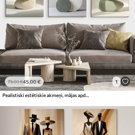
45
.00
€
1
75
.00
€
Pealistiski estētiskie akmeņi, mājas apdare, dabiskais apgaismojums