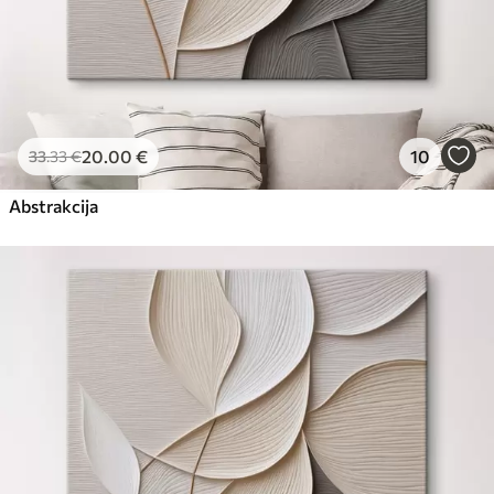
20
.00
€
10
33
.33
€
Abstrakcija