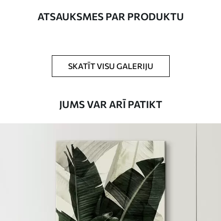
Autors
UWALLS
ATSAUKSMES PAR PRODUKTU
Raksta numurs
s21746
Turklāt
Jūs varat pievienot lakas pārklājumu.
SKATĪT VISU GALERIJU
Pieejamie materiāli
JUMS VAR ARĪ PATIKT
Standarts
No
15
.00
€
Premium
No
19
.00
€
Eco-Premium
No
23
.00
€