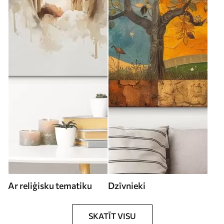
Ar reliģisku tematiku
Dzīvnieki
SKATĪT VISU