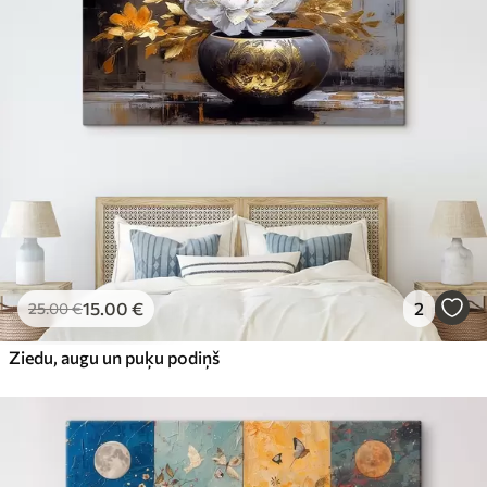
15
.00
€
2
25
.00
€
Ziedu, augu un puķu podiņš