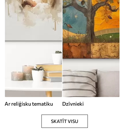
Ar reliģisku tematiku
Dzīvnieki
SKATĪT VISU