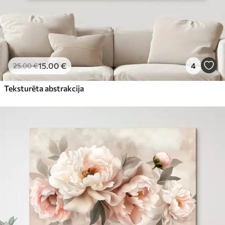
15
.00
€
4
25
.00
€
Teksturēta abstrakcija