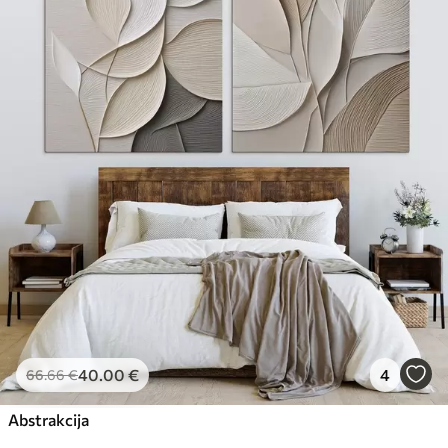
40
.00
€
4
66
.66
€
Abstrakcija