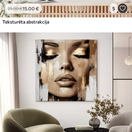
15
.00
€
5
25
.00
€
Teksturēta abstrakcija