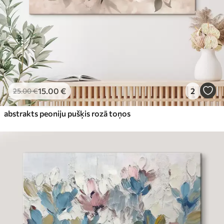
15
.00
€
2
25
.00
€
abstrakts peoniju pušķis rozā toņos