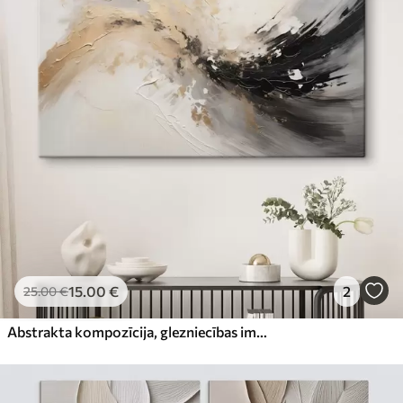
15
.00
€
2
25
.00
€
Abstrakta kompozīcija, glezniecības imitācija