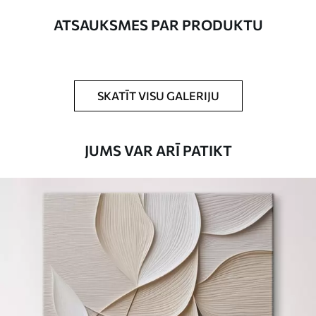
Autors
UWALLS
ATSAUKSMES PAR PRODUKTU
Raksta numurs
s01160
Turklāt
Jūs varat pievienot lakas pārklājumu.
SKATĪT VISU GALERIJU
Pieejamie materiāli
JUMS VAR ARĪ PATIKT
Standarts
No
15
.00
€
Premium
No
19
.00
€
Eco-Premium
No
23
.00
€