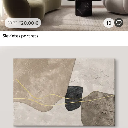
20
.00
€
10
33
.33
€
Sievietes portrets