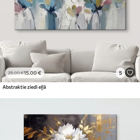
15
.00
€
5
25
.00
€
Abstraktie ziedi eļļā