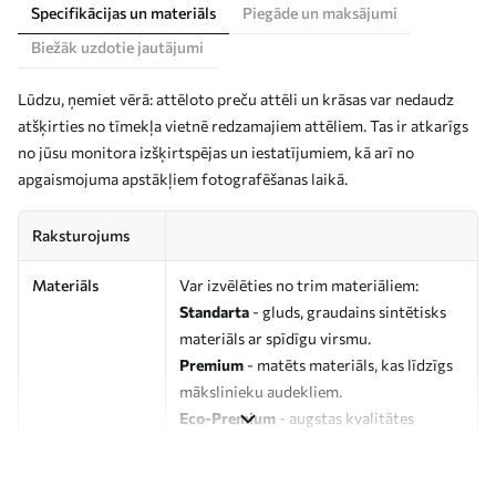
Specifikācijas un materiāls
Piegāde un maksājumi
Biežāk uzdotie jautājumi
Lūdzu, ņemiet vērā: attēloto preču attēli un krāsas var nedaudz
atšķirties no tīmekļa vietnē redzamajiem attēliem. Tas ir atkarīgs
no jūsu monitora izšķirtspējas un iestatījumiem, kā arī no
apgaismojuma apstākļiem fotografēšanas laikā.
Raksturojums
Materiāls
Var izvēlēties no trim materiāliem:
Standarta
- gluds, graudains sintētisks
materiāls ar spīdīgu virsmu.
Premium
- matēts materiāls, kas līdzīgs
mākslinieku audekliem.
Eco-Premium
- augstas kvalitātes
audekls, kas izgatavots no 100%
kokvilnas.