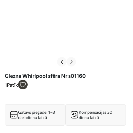
Glezna Whirlpool sfēra Nr s01160
1
Patīk
Gatavs piegādei 1–3
Kompensācijas 30
darbdienu laikā
dienu laikā