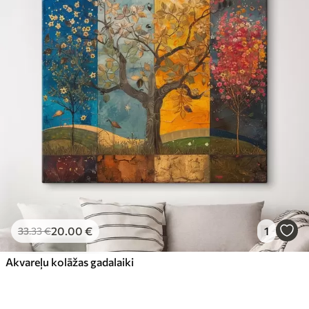
20
.00
€
1
33
.33
€
Akvareļu kolāžas gadalaiki