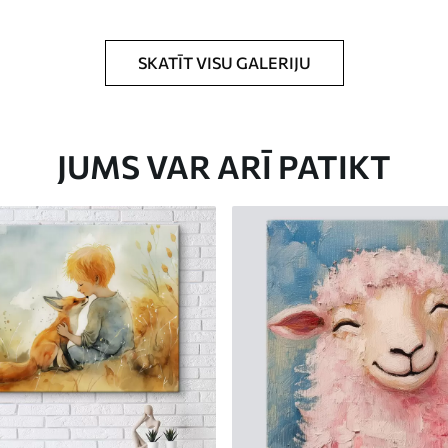
rklājumu.
SKATĪT VISU GALERIJU
JUMS VAR ARĪ PATIKT
Eco-Premium
No
23
.00
€