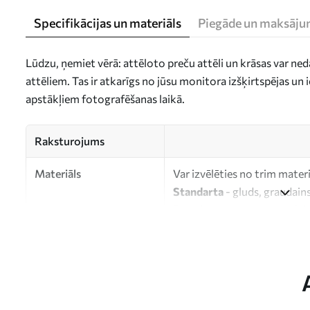
Specifikācijas un materiāls
Piegāde un maksāju
Lūdzu, ņemiet vērā: attēloto preču attēli un krāsas var ne
attēliem. Tas ir atkarīgs no jūsu monitora izšķirtspējas u
apstākļiem fotografēšanas laikā.
Raksturojums
Materiāls
Var izvēlēties no trim mater
Standarta
- gluds, graudains
Premium
- matēts materiāls
Eco-Premium
- augstas kva
kokvilnas.
Autors
UWALLS