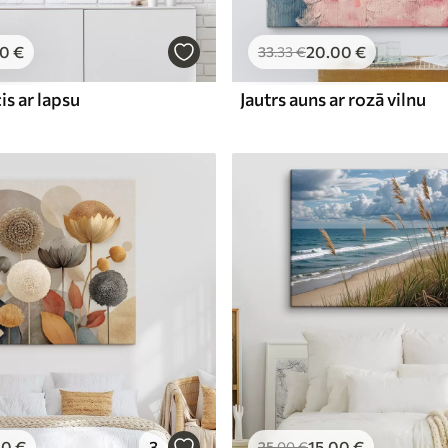
00
€
20
.00
€
33
.33
€
is ar lapsu
Jautrs auns ar rozā vilnu
00
€
3
15
.00
€
25
.00
€