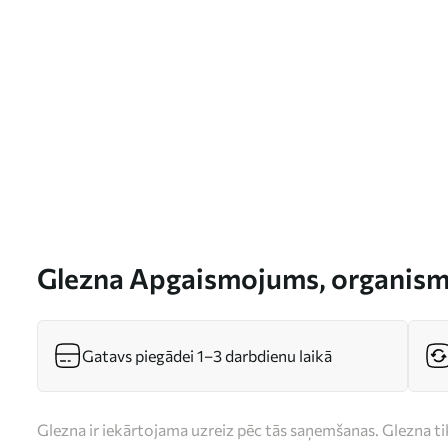
Glezna Apgaismojums, organisms
Gatavs piegādei 1–3 darbdienu laikā
Glezna ir iekārtojama uzreiz pēc tās saņemšanas. Glezna t