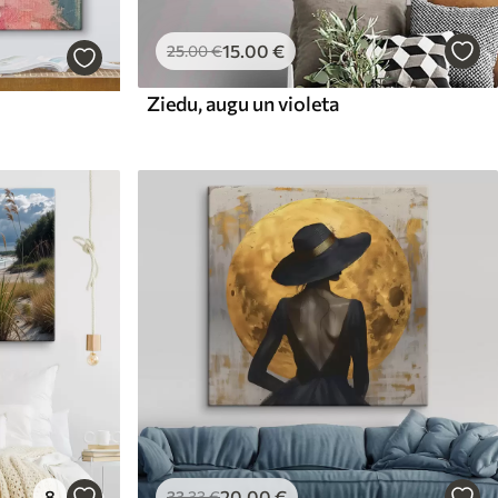
15
.00
€
25
.00
€
Ziedu, augu un violeta
8
20
.00
€
33
.33
€