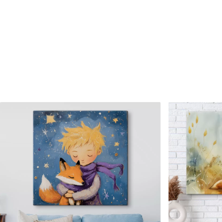
Raksta numurs
s15087
Turklāt
Jūs varat pievienot lakas pā
Pieejamie materiāli
Standarts
Premium
No
15
.00
€
No
19
.00
€