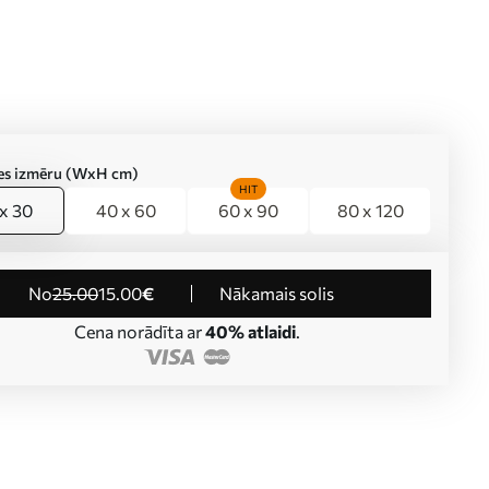
ties izmēru (WxH cm)
HIT
x 30
40 x 60
60 x 90
80 x 120
no
25
.00
15
.00
€
Nākamais solis
Cena norādīta ar
40% atlaidi
.