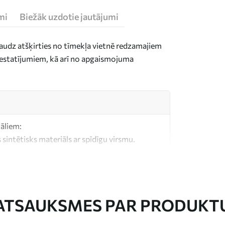
mi
Biežāk uzdotie jautājumi
daudz atšķirties no tīmekļa vietnē redzamajiem
n iestatījumiem, kā arī no apgaismojuma
iāliem:
 sintētisks materiāls ar spīdīgu virsmu.
, kas līdzīgs mākslinieku audekliem.
litātes audekls, kas izgatavots no 100%
ATSAUKSMES PAR PRODUKT