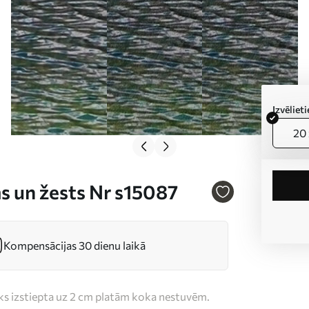
Izvēlie
20 
 un žests Nr s15087
Kompensācijas 30 dienu laikā
iks izstiepta uz 2 cm platām koka nestuvēm.