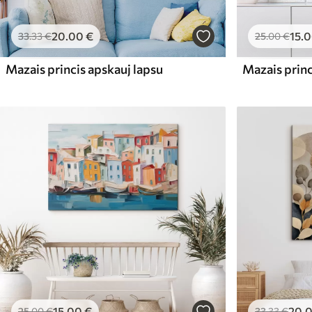
20
.00
€
15
.
33
.33
€
25
.00
€
Mazais princis apskauj lapsu
Mazais princ
15
.00
€
20
.
25
.00
€
33
.33
€