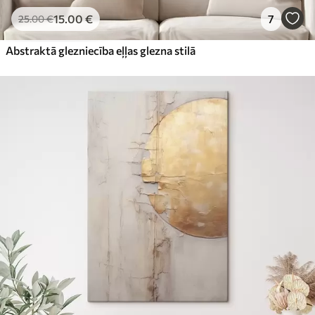
15
.00
€
7
25
.00
€
Abstraktā glezniecība eļļas glezna stilā