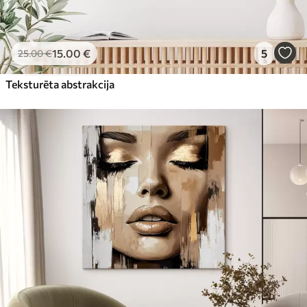
15
.00
€
5
25
.00
€
Teksturēta abstrakcija