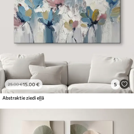
15
.00
€
5
25
.00
€
Abstraktie ziedi eļļā