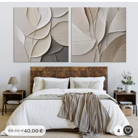
40
.00
€
4
66
.66
€