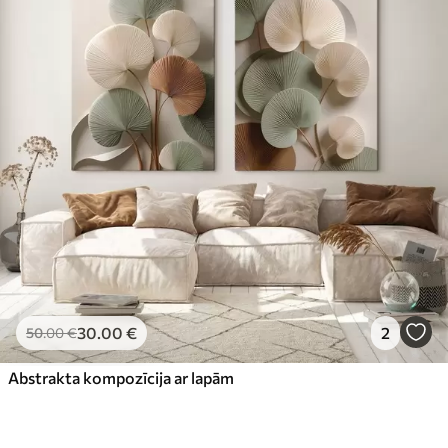
30
.00
€
2
50
.00
€
Abstrakta kompozīcija ar lapām