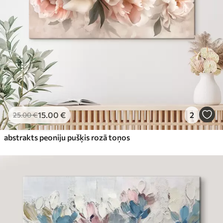
15
.00
€
2
25
.00
€
abstrakts peoniju pušķis rozā toņos