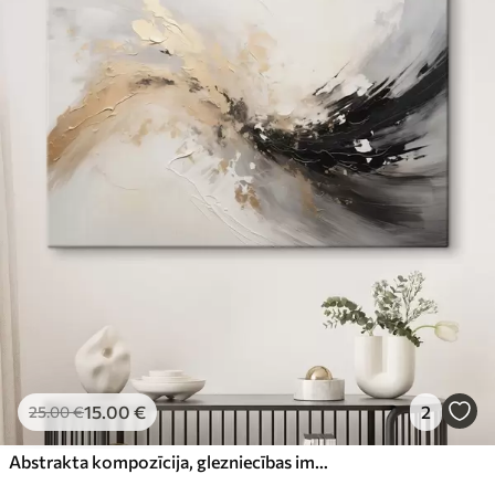
15
.00
€
2
25
.00
€
Abstrakta kompozīcija, glezniecības imitācija