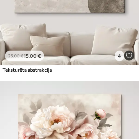
15
.00
€
4
25
.00
€
Teksturēta abstrakcija