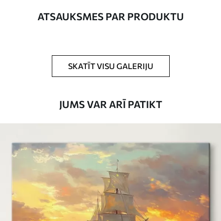
Autors
UWALLS
ATSAUKSMES PAR PRODUKTU
Raksta numurs
s18347
Turklāt
Jūs varat pievienot lakas pārklājumu.
SKATĪT VISU GALERIJU
Pieejamie materiāli
JUMS VAR ARĪ PATIKT
Standarts
No
15
.00
€
Premium
No
19
.00
€
Eco-Premium
No
23
.00
€