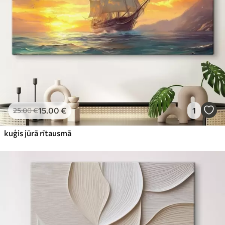
15
.00
€
1
25
.00
€
kuģis jūrā rītausmā