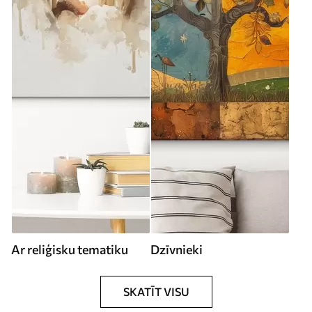
Ar reliģisku tematiku
Dzīvnieki
SKATĪT VISU