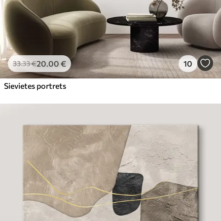
20
.00
€
10
33
.33
€
Sievietes portrets