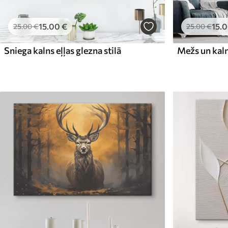
15
.00
€
15
.
25
.00
€
25
.00
€
Sniega kalns eļļas glezna stilā
Mežs un kaln