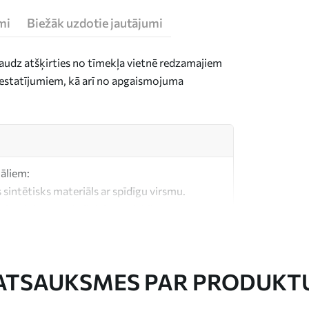
mi
Biežāk uzdotie jautājumi
daudz atšķirties no tīmekļa vietnē redzamajiem
n iestatījumiem, kā arī no apgaismojuma
iāliem:
 sintētisks materiāls ar spīdīgu virsmu.
, kas līdzīgs mākslinieku audekliem.
litātes audekls, kas izgatavots no 100%
ATSAUKSMES PAR PRODUKT