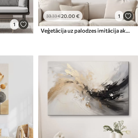
20
.00
€
1
33
.33
€
1
Veģetācija uz palodzes imitācija akvarelis