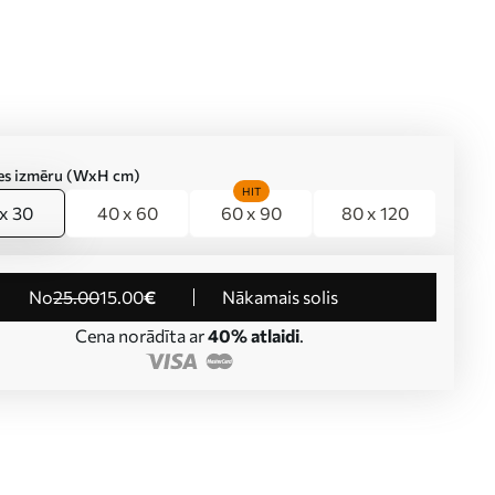
ties izmēru (WxH cm)
HIT
x 30
40 x 60
60 x 90
80 x 120
no
25
.00
15
.00
€
Nākamais solis
Cena norādīta ar
40% atlaidi
.