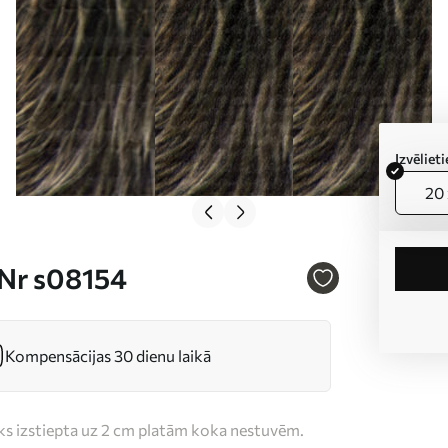
Izvēlie
20 
 Nr s08154
Kompensācijas 30 dienu laikā
iks izstiepta uz 2 cm platām koka nestuvēm.