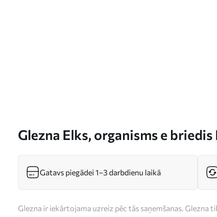
Glezna Elks, organisms e briedis
Gatavs piegādei 1–3 darbdienu laikā
Glezna ir iekārtojama uzreiz pēc tās saņemšanas. Glezna t