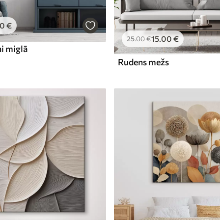
00
€
15
.00
€
25
.00
€
i miglā
Rudens mežs