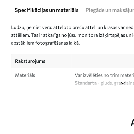
Specifikācijas un materiāls
Piegāde un maksāju
Lūdzu, ņemiet vērā: attēloto preču attēli un krāsas var ne
attēliem. Tas ir atkarīgs no jūsu monitora izšķirtspējas u
apstākļiem fotografēšanas laikā.
Raksturojums
Materiāls
Var izvēlēties no trim mater
Standarta
- gluds, graudains
Premium
- matēts materiāls
Eco-Premium
- augstas kva
kokvilnas.
Autors
UWALLS