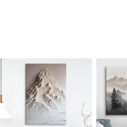
Raksta numurs
s08154
Turklāt
Jūs varat pievienot lakas pā
Pieejamie materiāli
Standarts
Premium
No
15
.00
€
No
19
.00
€