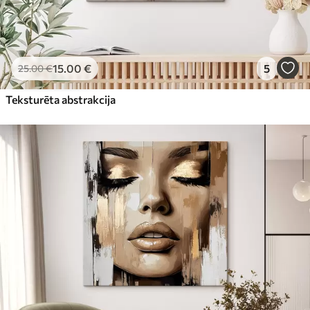
15
.00
€
5
25
.00
€
Teksturēta abstrakcija