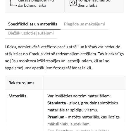
darbdienu laikā
dienu laikā
Specifikācijas un materiāls
Piegāde un maksājumi
Biežāk uzdotie jautājumi
Lūdzu, ņemiet vērā: attēloto preču attēli un krāsas var nedaudz
atšķirties no tīmekļa vietnē redzamajiem attēliem. Tas ir atkarīgs
no jūsu monitora izšķirtspējas un iestatījumiem, kā arī no
apgaismojuma apstākļiem fotografēšanas laikā.
Raksturojums
Materiāls
Var izvēlēties no trim materiāliem:
Standarta
- gluds, graudains sintētisks
materiāls ar spīdīgu virsmu.
Premium
- matēts materiāls, kas līdzīgs
mākslinieku audekliem.
Eco-Premium
- augstas kvalitātes