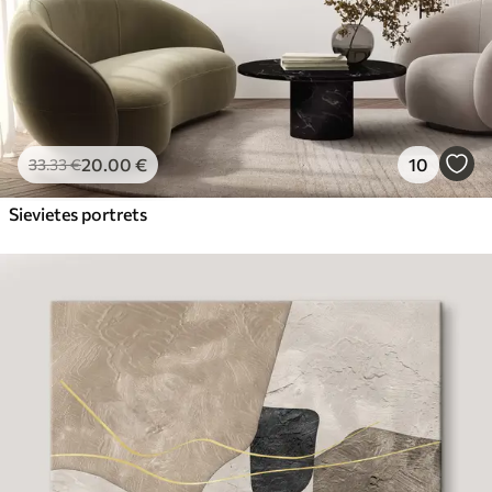
20
.00
€
10
33
.33
€
Sievietes portrets