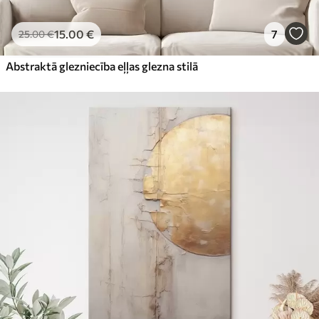
15
.00
€
7
25
.00
€
Abstraktā glezniecība eļļas glezna stilā