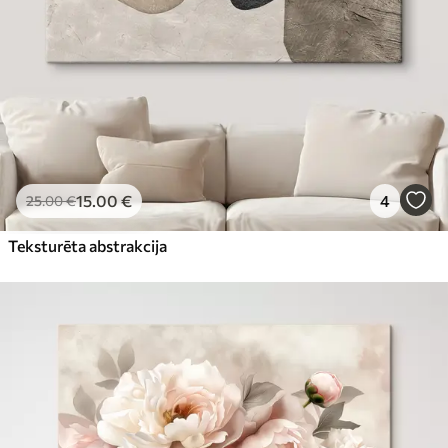
15
.00
€
4
25
.00
€
Teksturēta abstrakcija