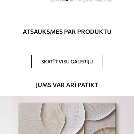
audekls, kas izgatavots no 100%
kokvilnas.
Autors
UWALLS
ATSAUKSMES PAR PRODUKTU
Raksta numurs
s32018
Turklāt
Jūs varat pievienot lakas pārklājumu.
SKATĪT VISU GALERIJU
Pieejamie materiāli
JUMS VAR ARĪ PATIKT
Standarts
No
15
.00
€
Premium
No
19
.00
€