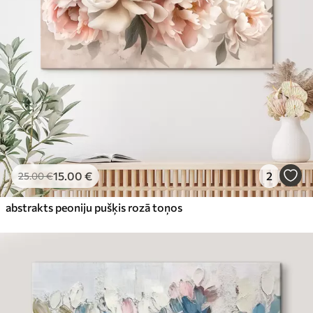
15
.00
€
2
25
.00
€
abstrakts peoniju pušķis rozā toņos