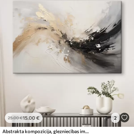
15
.00
€
2
25
.00
€
Abstrakta kompozīcija, glezniecības imitācija