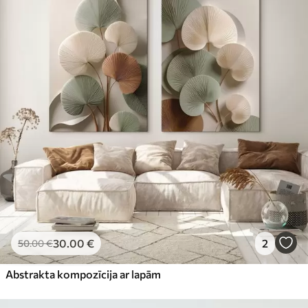
30
.00
€
2
50
.00
€
Abstrakta kompozīcija ar lapām