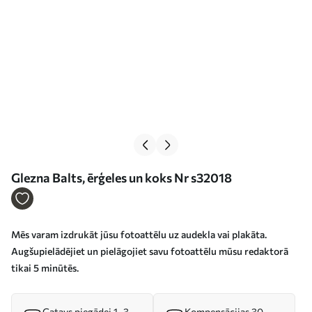
Glezna Balts, ērģeles un koks Nr s32018
Mēs varam izdrukāt jūsu fotoattēlu uz audekla vai plakāta.
Augšupielādējiet un pielāgojiet savu fotoattēlu mūsu redaktorā
tikai 5 minūtēs.
Gatavs piegādei 1–3
Kompensācijas 30