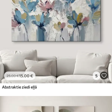
15
.00
€
5
25
.00
€
Abstraktie ziedi eļļā