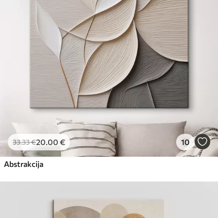
Eco-Premium
No
23
.00
€
20
.00
€
10
33
.33
€
Abstrakcija