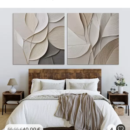
40
.00
€
4
66
.66
€