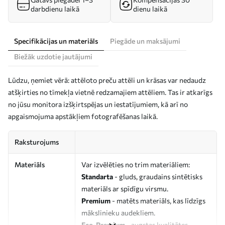
darbdienu laikā
dienu laikā
Specifikācijas un materiāls
Piegāde un maksājumi
Biežāk uzdotie jautājumi
Lūdzu, ņemiet vērā: attēloto preču attēli un krāsas var nedaudz
atšķirties no tīmekļa vietnē redzamajiem attēliem. Tas ir atkarīgs
no jūsu monitora izšķirtspējas un iestatījumiem, kā arī no
apgaismojuma apstākļiem fotografēšanas laikā.
Raksturojums
Materiāls
Var izvēlēties no trim materiāliem:
Standarta
- gluds, graudains sintētisks
materiāls ar spīdīgu virsmu.
Premium
- matēts materiāls, kas līdzīgs
mākslinieku audekliem.
Eco-Premium
- augstas kvalitātes