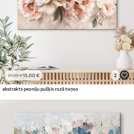
15
.00
€
2
25
.00
€
abstrakts peoniju pušķis rozā toņos