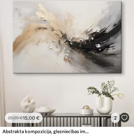
15
.00
€
2
25
.00
€
Abstrakta kompozīcija, glezniecības imitācija