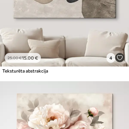
15
.00
€
4
25
.00
€
Teksturēta abstrakcija