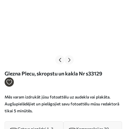
Glezna Plecu, skropstu un kakla Nr s33129
Mēs varam izdrukāt jūsu fotoattēlu uz audekla vai plakāta.
Augšupielādējiet un pielāgojiet savu fotoattēlu mūsu redaktorā
tikai 5 minūtēs.
Gatavs piegādei 1–3
Kompensācijas 30