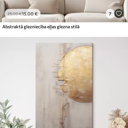
15
.00
€
7
25
.00
€
Abstraktā glezniecība eļļas glezna stilā