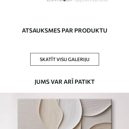
audekls, kas izgatavots no 100%
kokvilnas.
Autors
UWALLS
ATSAUKSMES PAR PRODUKTU
Raksta numurs
s33129
Turklāt
Jūs varat pievienot lakas pārklājumu.
SKATĪT VISU GALERIJU
Pieejamie materiāli
JUMS VAR ARĪ PATIKT
Standarts
No
15
.00
€
Premium
No
19
.00
€