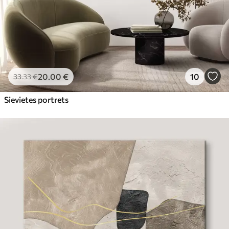
20
.00
€
10
33
.33
€
Sievietes portrets