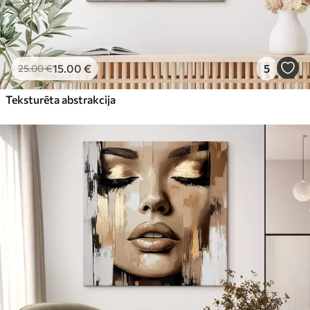
15
.00
€
5
25
.00
€
Teksturēta abstrakcija