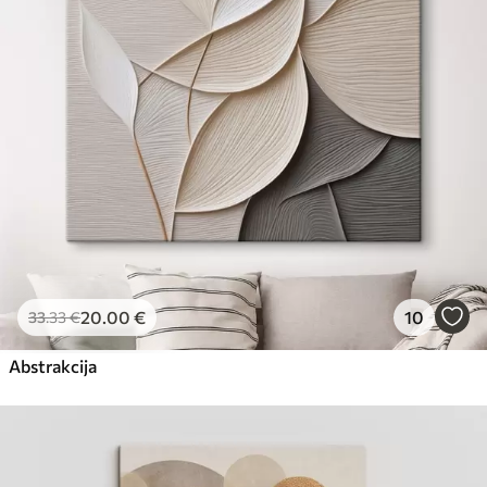
Eco-Premium
No
23
.00
€
20
.00
€
10
33
.33
€
Abstrakcija