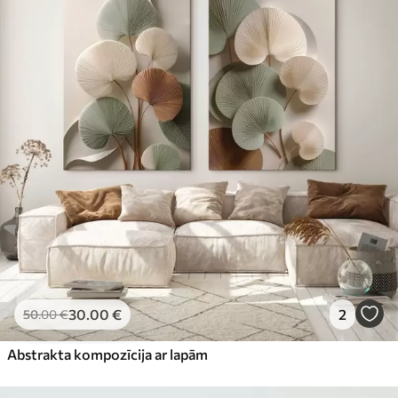
30
.00
€
2
50
.00
€
Abstrakta kompozīcija ar lapām