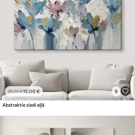
15
.00
€
5
25
.00
€
Abstraktie ziedi eļļā