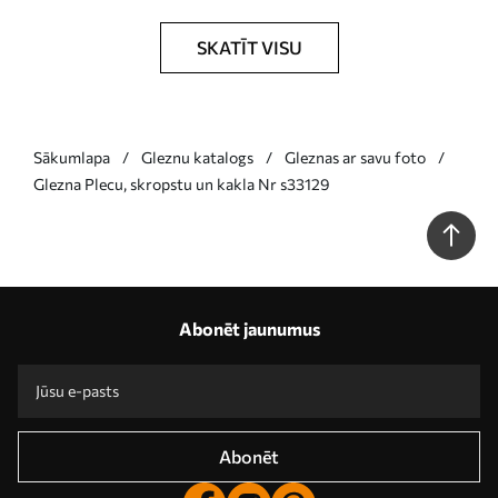
SKATĪT VISU
Sākumlapa
Gleznu katalogs
Gleznas ar savu foto
Glezna Plecu, skropstu un kakla Nr s33129
Abonēt jaunumus
Abonēt