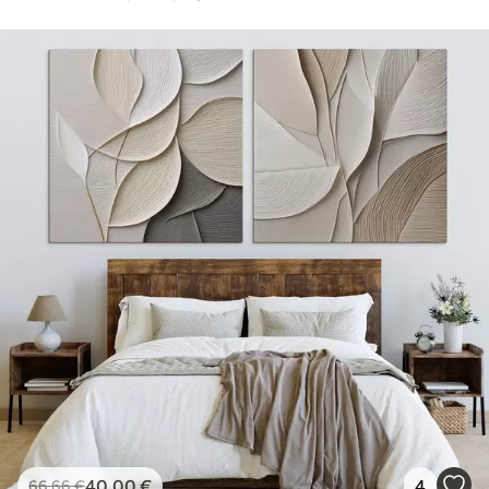
40
.00
€
4
66
.66
€