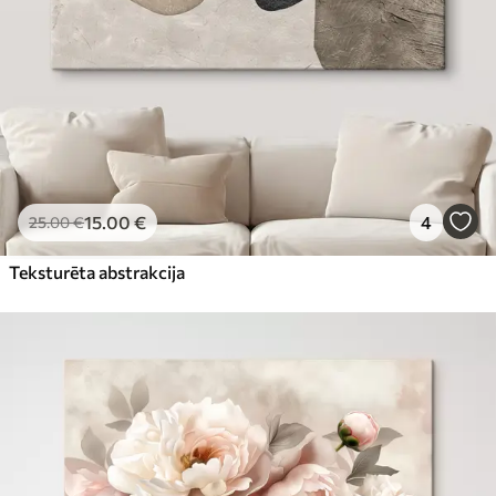
15
.00
€
4
25
.00
€
Teksturēta abstrakcija