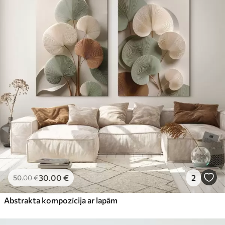
30
.00
€
2
50
.00
€
Abstrakta kompozīcija ar lapām