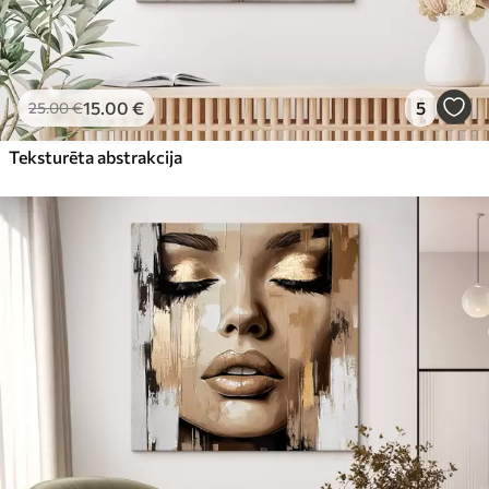
15
.00
€
5
25
.00
€
Teksturēta abstrakcija