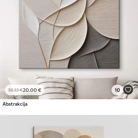
Eco-Premium
No
23
.00
€
20
.00
€
10
33
.33
€
Abstrakcija