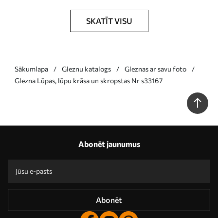
SKATĪT VISU
Sākumlapa
Gleznu katalogs
Gleznas ar savu foto
Glezna Lūpas, lūpu krāsa un skropstas Nr s33167
Abonēt jaunumus
Abonēt