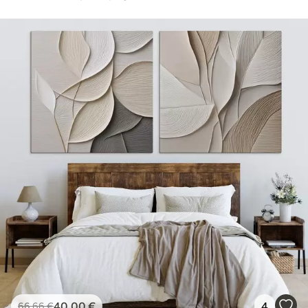
40
.00
€
4
66
.66
€