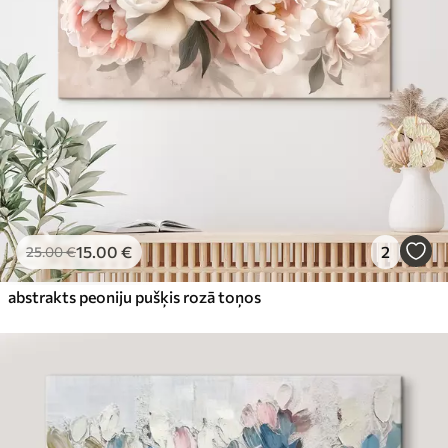
15
.00
€
2
25
.00
€
abstrakts peoniju pušķis rozā toņos