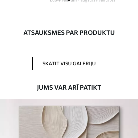
audekls, kas izgatavots no 100%
kokvilnas.
Autors
UWALLS
ATSAUKSMES PAR PRODUKTU
Raksta numurs
s33167
Turklāt
Jūs varat pievienot lakas pārklājumu.
SKATĪT VISU GALERIJU
Pieejamie materiāli
JUMS VAR ARĪ PATIKT
Standarts
No
15
.00
€
Premium
No
19
.00
€