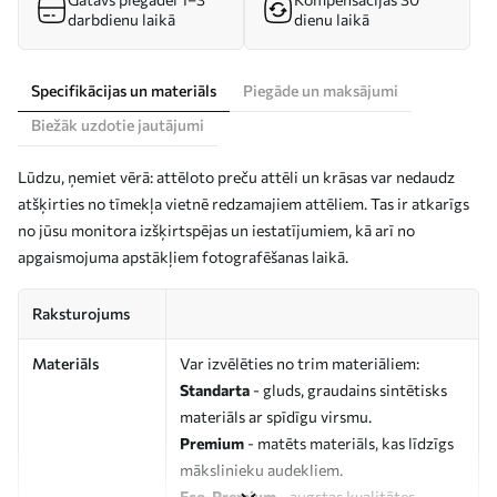
darbdienu laikā
dienu laikā
Specifikācijas un materiāls
Piegāde un maksājumi
Biežāk uzdotie jautājumi
Lūdzu, ņemiet vērā: attēloto preču attēli un krāsas var nedaudz
atšķirties no tīmekļa vietnē redzamajiem attēliem. Tas ir atkarīgs
no jūsu monitora izšķirtspējas un iestatījumiem, kā arī no
apgaismojuma apstākļiem fotografēšanas laikā.
Raksturojums
Materiāls
Var izvēlēties no trim materiāliem:
Standarta
- gluds, graudains sintētisks
materiāls ar spīdīgu virsmu.
Premium
- matēts materiāls, kas līdzīgs
mākslinieku audekliem.
Eco-Premium
- augstas kvalitātes