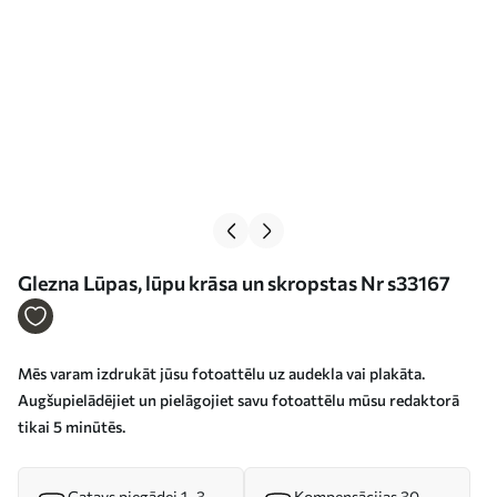
Glezna Lūpas, lūpu krāsa un skropstas Nr s33167
Mēs varam izdrukāt jūsu fotoattēlu uz audekla vai plakāta.
Augšupielādējiet un pielāgojiet savu fotoattēlu mūsu redaktorā
tikai 5 minūtēs.
Gatavs piegādei 1–3
Kompensācijas 30