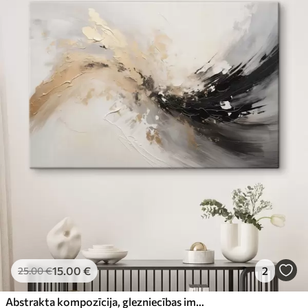
15
.00
€
2
25
.00
€
Abstrakta kompozīcija, glezniecības imitācija