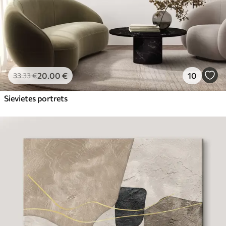
20
.00
€
10
33
.33
€
Sievietes portrets