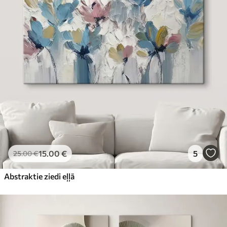
15
.00
€
5
25
.00
€
Abstraktie ziedi eļļā