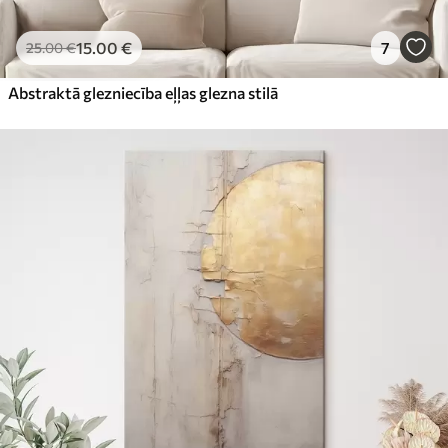
15
.00
€
7
25
.00
€
Abstraktā glezniecība eļļas glezna stilā