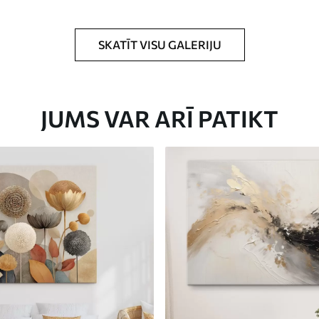
rklājumu.
SKATĪT VISU GALERIJU
JUMS VAR ARĪ PATIKT
Eco-Premium
No
23
.00
€