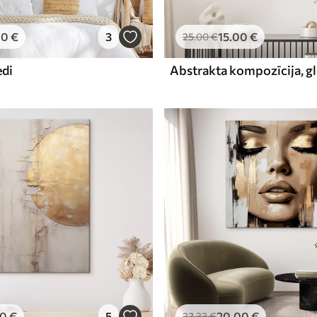
00
€
3
15
.00
€
25
.00
€
edi
00
€
5
20
.00
€
33
.33
€