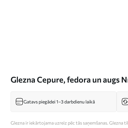
Glezna Cepure, fedora un augs N
Gatavs piegādei 1–3 darbdienu laikā
Glezna ir iekārtojama uzreiz pēc tās saņemšanas. Glezna t