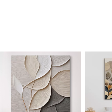
Raksta numurs
s33215
Turklāt
Jūs varat pievienot lakas pā
Pieejamie materiāli
Standarts
Premium
No
15
.00
€
No
19
.00
€