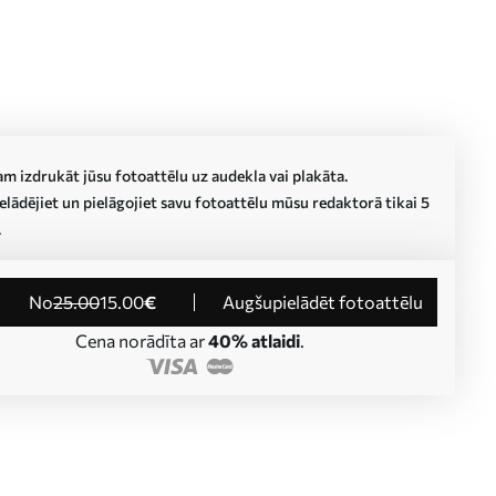
m izdrukāt jūsu fotoattēlu uz audekla vai plakāta.
lādējiet un pielāgojiet savu fotoattēlu mūsu redaktorā tikai 5
.
no
25
.00
15
.00
€
Augšupielādēt fotoattēlu
Cena norādīta ar
40% atlaidi
.