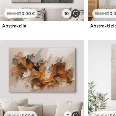
20
.00
€
10
20
.
33
.33
€
33
.33
€
Abstrakcija
Abstrakti zi
15
.00
€
7
15
.
25
.00
€
25
.00
€