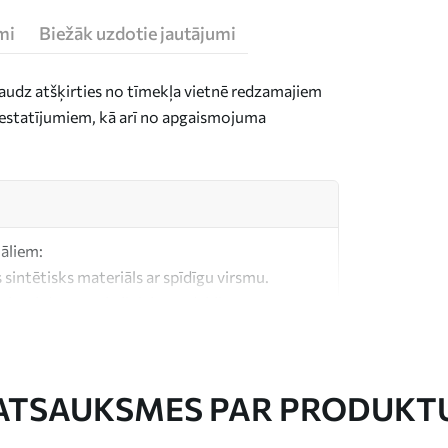
mi
Biežāk uzdotie jautājumi
daudz atšķirties no tīmekļa vietnē redzamajiem
n iestatījumiem, kā arī no apgaismojuma
iāliem:
 sintētisks materiāls ar spīdīgu virsmu.
, kas līdzīgs mākslinieku audekliem.
litātes audekls, kas izgatavots no 100%
ATSAUKSMES PAR PRODUKT