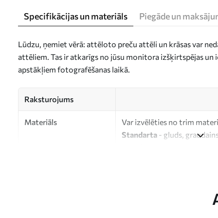
Specifikācijas un materiāls
Piegāde un maksāju
Lūdzu, ņemiet vērā: attēloto preču attēli un krāsas var ne
attēliem. Tas ir atkarīgs no jūsu monitora izšķirtspējas u
apstākļiem fotografēšanas laikā.
Raksturojums
Materiāls
Var izvēlēties no trim mater
Standarta
- gluds, graudains
Premium
- matēts materiāls
Eco-Premium
- augstas kva
kokvilnas.
Autors
UWALLS