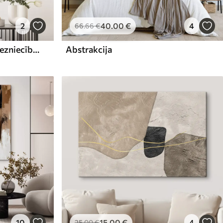
2
40
.00
€
4
66
.66
€
Abstrakta kompozīcija, glezniecības imitācija
Abstrakcija
10
15
.00
€
4
25
.00
€