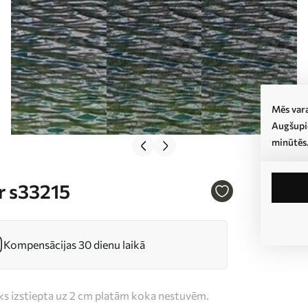
Mēs vara
Augšupie
minūtēs
r s33215
Kompensācijas 30 dienu laikā
iks izstiepta uz 2 cm platām koka nestuvēm.