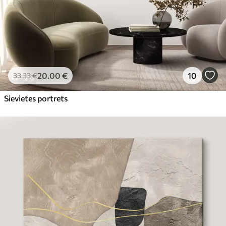
20
.00
€
10
33
.33
€
Sievietes portrets