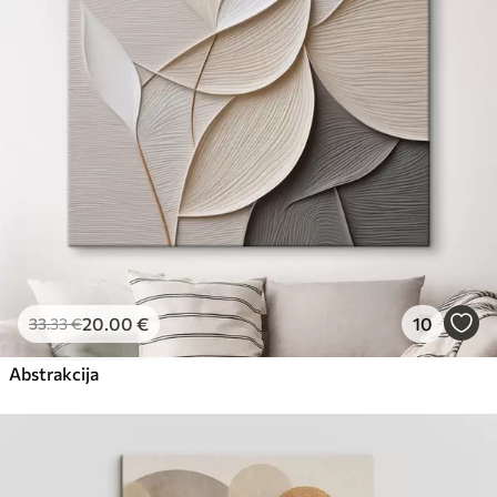
Eco-Premium
No
23
.00
€
20
.00
€
10
33
.33
€
Abstrakcija