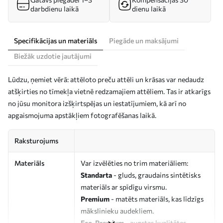
darbdienu laikā
dienu laikā
Specifikācijas un materiāls
Piegāde un maksājumi
Biežāk uzdotie jautājumi
Lūdzu, ņemiet vērā: attēloto preču attēli un krāsas var nedaudz
atšķirties no tīmekļa vietnē redzamajiem attēliem. Tas ir atkarīgs
no jūsu monitora izšķirtspējas un iestatījumiem, kā arī no
apgaismojuma apstākļiem fotografēšanas laikā.
Raksturojums
Materiāls
Var izvēlēties no trim materiāliem:
Standarta
- gluds, graudains sintētisks
materiāls ar spīdīgu virsmu.
Premium
- matēts materiāls, kas līdzīgs
mākslinieku audekliem.
Eco-Premium
- augstas kvalitātes