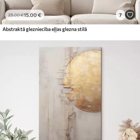
15
.00
€
7
25
.00
€
Abstraktā glezniecība eļļas glezna stilā