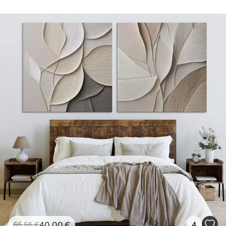
40
.00
€
4
66
.66
€