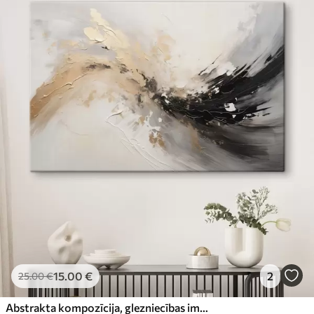
15
.00
€
2
25
.00
€
Abstrakta kompozīcija, glezniecības imitācija