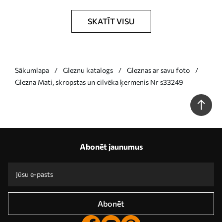
SKATĪT VISU
Sākumlapa
Gleznu katalogs
Gleznas ar savu foto
Glezna Mati, skropstas un cilvēka ķermenis Nr s33249
Abonēt jaunumus
Abonēt