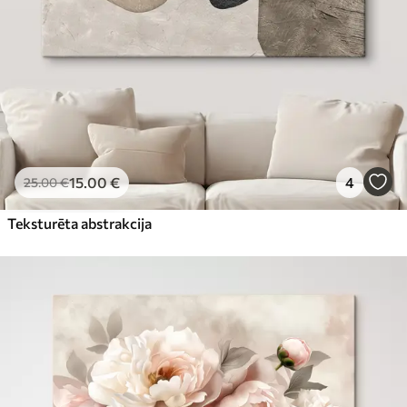
15
.00
€
4
25
.00
€
Teksturēta abstrakcija