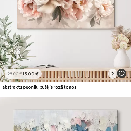
15
.00
€
2
25
.00
€
abstrakts peoniju pušķis rozā toņos