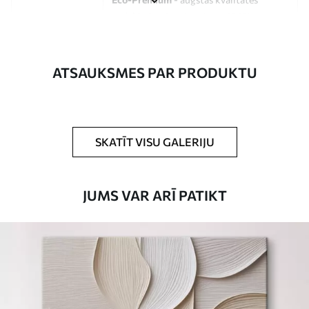
audekls, kas izgatavots no 100%
kokvilnas.
Autors
UWALLS
ATSAUKSMES PAR PRODUKTU
Raksta numurs
s33249
Turklāt
Jūs varat pievienot lakas pārklājumu.
SKATĪT VISU GALERIJU
Pieejamie materiāli
JUMS VAR ARĪ PATIKT
Standarts
No
15
.00
€
Premium
No
19
.00
€