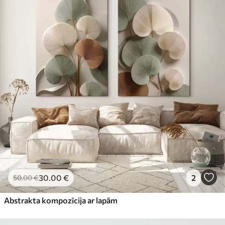
30
.00
€
2
50
.00
€
Abstrakta kompozīcija ar lapām