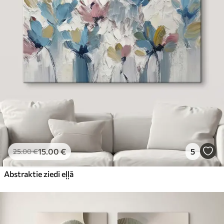
15
.00
€
5
25
.00
€
Abstraktie ziedi eļļā