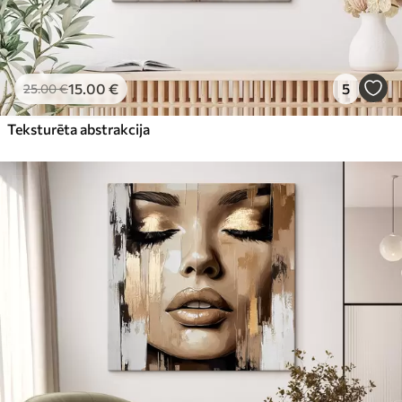
15
.00
€
5
25
.00
€
Teksturēta abstrakcija