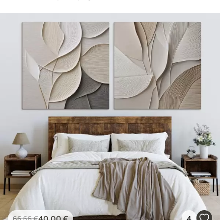
40
.00
€
4
66
.66
€