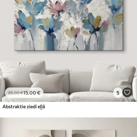
15
.00
€
5
25
.00
€
Abstraktie ziedi eļļā