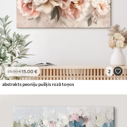
15
.00
€
2
25
.00
€
abstrakts peoniju pušķis rozā toņos