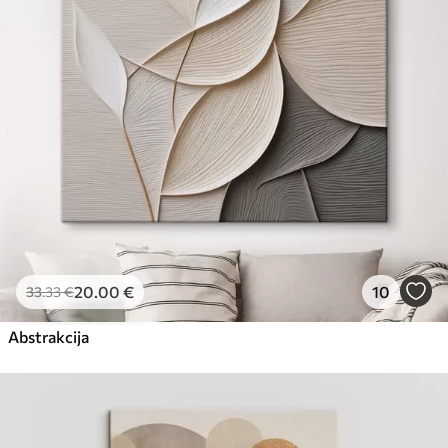
Eco-Premium
No
23
.00
€
20
.00
€
10
33
.33
€
Abstrakcija