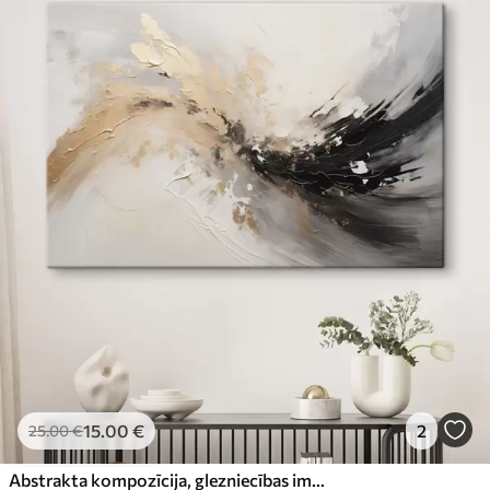
15
.00
€
2
25
.00
€
Abstrakta kompozīcija, glezniecības imitācija