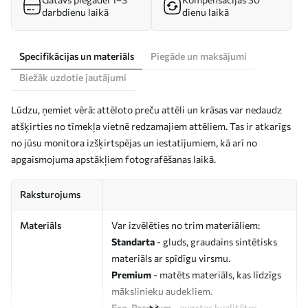
darbdienu laikā
dienu laikā
Specifikācijas un materiāls
Piegāde un maksājumi
Biežāk uzdotie jautājumi
Lūdzu, ņemiet vērā: attēloto preču attēli un krāsas var nedaudz
atšķirties no tīmekļa vietnē redzamajiem attēliem. Tas ir atkarīgs
no jūsu monitora izšķirtspējas un iestatījumiem, kā arī no
apgaismojuma apstākļiem fotografēšanas laikā.
Raksturojums
Materiāls
Var izvēlēties no trim materiāliem:
Standarta
- gluds, graudains sintētisks
materiāls ar spīdīgu virsmu.
Premium
- matēts materiāls, kas līdzīgs
mākslinieku audekliem.
Eco-Premium
- augstas kvalitātes