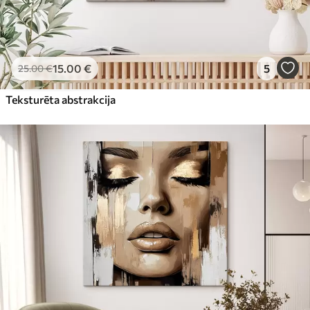
15
.00
€
5
25
.00
€
Teksturēta abstrakcija