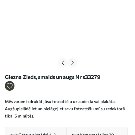
Glezna Zieds, smaids un augs Nr s33279
Mēs varam izdrukāt jūsu fotoattēlu uz audekla vai plakāta.
Augšupielādējiet un pielāgojiet savu fotoattēlu mūsu redaktorā
tikai 5 minūtēs.
Gatavs piegādei 1–3
Kompensācijas 30