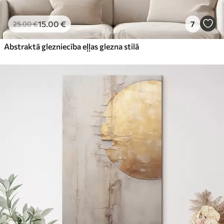
15
.00
€
7
25
.00
€
Abstraktā glezniecība eļļas glezna stilā