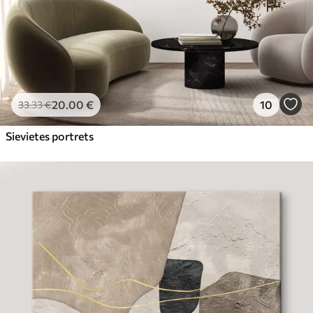
20
.00
€
10
33
.33
€
Sievietes portrets