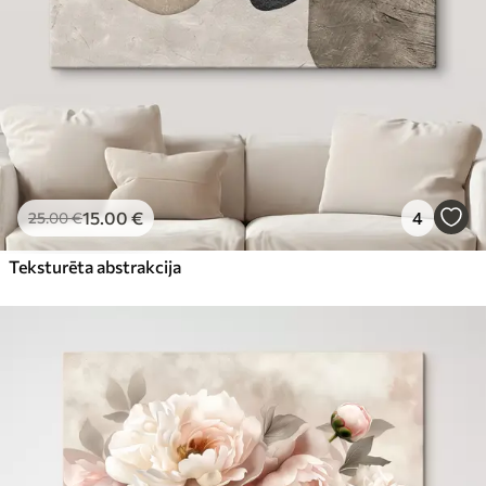
15
.00
€
4
25
.00
€
Teksturēta abstrakcija