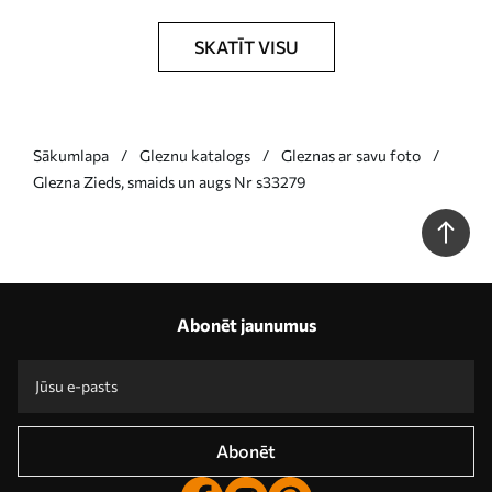
SKATĪT VISU
Sākumlapa
Gleznu katalogs
Gleznas ar savu foto
Glezna Zieds, smaids un augs Nr s33279
Abonēt jaunumus
Abonēt