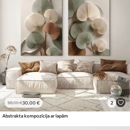
30
.00
€
2
50
.00
€
Abstrakta kompozīcija ar lapām