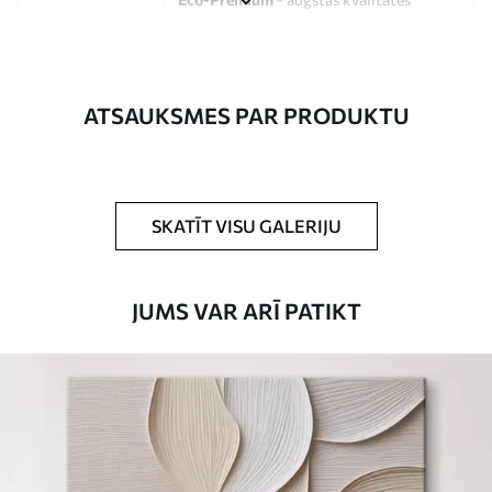
audekls, kas izgatavots no 100%
kokvilnas.
Autors
UWALLS
ATSAUKSMES PAR PRODUKTU
Raksta numurs
s33279
Turklāt
Jūs varat pievienot lakas pārklājumu.
SKATĪT VISU GALERIJU
Pieejamie materiāli
JUMS VAR ARĪ PATIKT
Standarts
No
15
.00
€
Premium
No
19
.00
€