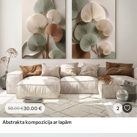
30
.00
€
2
50
.00
€
Abstrakta kompozīcija ar lapām