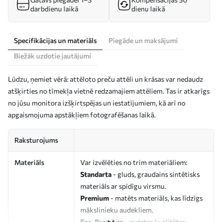
darbdienu laikā
dienu laikā
Specifikācijas un materiāls
Piegāde un maksājumi
Biežāk uzdotie jautājumi
Lūdzu, ņemiet vērā: attēloto preču attēli un krāsas var nedaudz
atšķirties no tīmekļa vietnē redzamajiem attēliem. Tas ir atkarīgs
no jūsu monitora izšķirtspējas un iestatījumiem, kā arī no
apgaismojuma apstākļiem fotografēšanas laikā.
Raksturojums
Materiāls
Var izvēlēties no trim materiāliem:
Standarta
- gluds, graudains sintētisks
materiāls ar spīdīgu virsmu.
Premium
- matēts materiāls, kas līdzīgs
mākslinieku audekliem.
Eco-Premium
- augstas kvalitātes