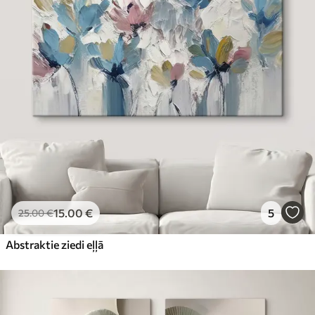
15
.00
€
5
25
.00
€
Abstraktie ziedi eļļā