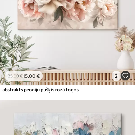
15
.00
€
2
25
.00
€
abstrakts peoniju pušķis rozā toņos