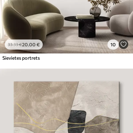
20
.00
€
10
33
.33
€
Sievietes portrets