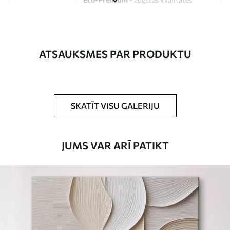
audekls, kas izgatavots no 100%
kokvilnas.
Autors
UWALLS
ATSAUKSMES PAR PRODUKTU
Raksta numurs
s33334
Turklāt
Jūs varat pievienot lakas pārklājumu.
SKATĪT VISU GALERIJU
Pieejamie materiāli
JUMS VAR ARĪ PATIKT
Standarts
No
15
.00
€
Premium
No
19
.00
€