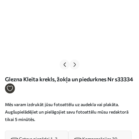
Glezna Kleita krekls, žokļa un piedurknes Nr s33334
Mēs varam izdrukāt jūsu fotoattēlu uz audekla vai plakāta.
Augšupielādējiet un pielāgojiet savu fotoattēlu mūsu redaktorā
tikai 5 minūtēs.
Gatavs piegādei 1–3
Kompensācijas 30