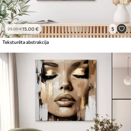
15
.00
€
5
25
.00
€
Teksturēta abstrakcija