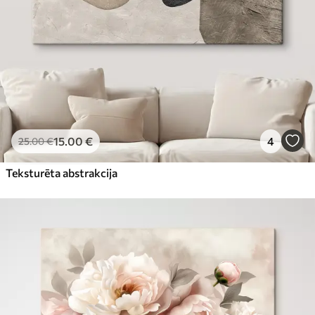
15
.00
€
4
25
.00
€
Teksturēta abstrakcija