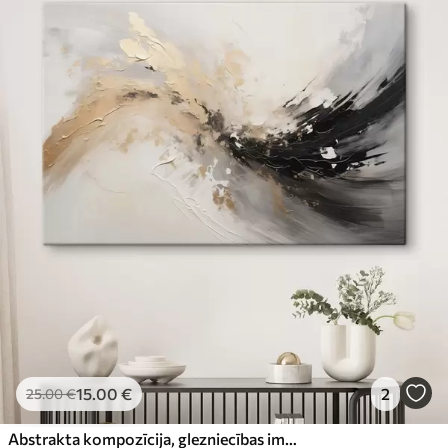
15
.00
€
2
25
.00
€
Abstrakta kompozīcija, glezniecības imitācija