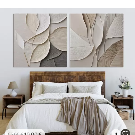
40
.00
€
4
66
.66
€