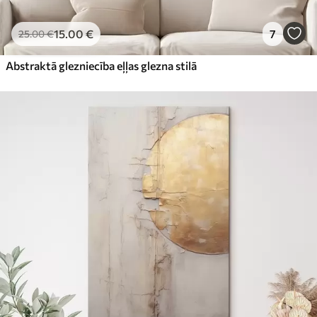
15
.00
€
7
25
.00
€
Abstraktā glezniecība eļļas glezna stilā