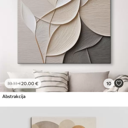
Eco-Premium
No
23
.00
€
20
.00
€
10
33
.33
€
Abstrakcija