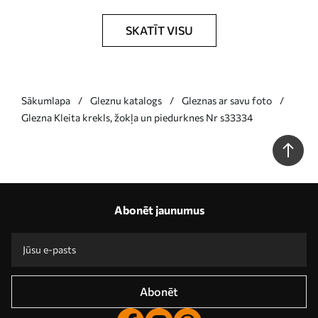
SKATĪT VISU
Sākumlapa
Gleznu katalogs
Gleznas ar savu foto
Glezna Kleita krekls, žokļa un piedurknes Nr s33334
Abonēt jaunumus
Abonēt