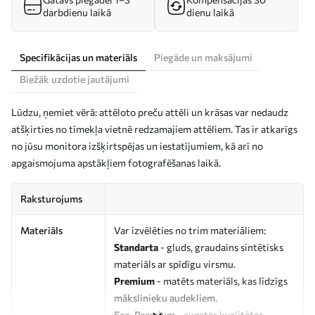
darbdienu laikā
dienu laikā
Specifikācijas un materiāls
Piegāde un maksājumi
Biežāk uzdotie jautājumi
Lūdzu, ņemiet vērā: attēloto preču attēli un krāsas var nedaudz
atšķirties no tīmekļa vietnē redzamajiem attēliem. Tas ir atkarīgs
no jūsu monitora izšķirtspējas un iestatījumiem, kā arī no
apgaismojuma apstākļiem fotografēšanas laikā.
Raksturojums
Materiāls
Var izvēlēties no trim materiāliem:
Standarta
- gluds, graudains sintētisks
materiāls ar spīdīgu virsmu.
Premium
- matēts materiāls, kas līdzīgs
mākslinieku audekliem.
Eco-Premium
- augstas kvalitātes