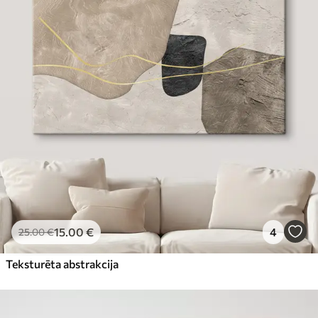
15
.00
€
4
25
.00
€
Teksturēta abstrakcija