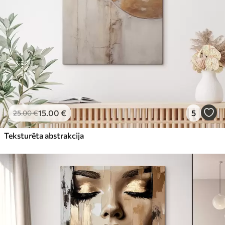
15
.00
€
5
25
.00
€
Teksturēta abstrakcija