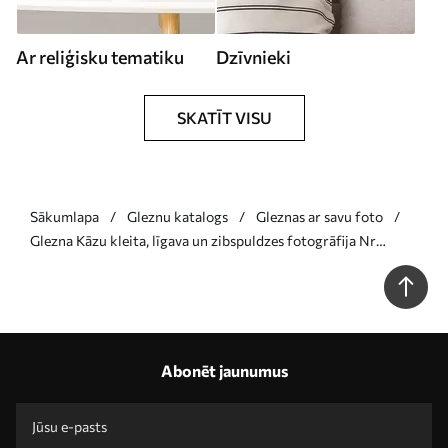
Ar reliģisku tematiku
Dzīvnieki
SKATĪT VISU
Sākumlapa
Gleznu katalogs
Gleznas ar savu foto
Glezna Kāzu kleita, līgava un zibspuldzes fotogrāfija Nr
s33336
Abonēt jaunumus