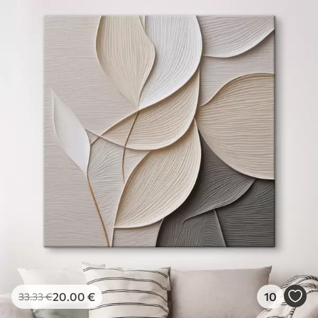
20
.00
€
10
33
.33
€