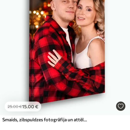
Eco-Premium
No
23
.00
€
15
.00
€
25
.00
€
Smaids, zibspuldzes fotogrāfija un attēla rāmis