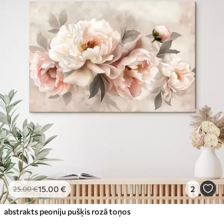
15
.00
€
2
25
.00
€
abstrakts peoniju pušķis rozā toņos