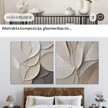
15
.00
€
2
25
.00
€
Abstrakta kompozīcija, glezniecības imitācija