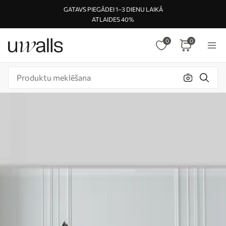
GATAVS PIEGĀDEI 1–3 DIENU LAIKĀ
ATLAIDES 40%
0
0