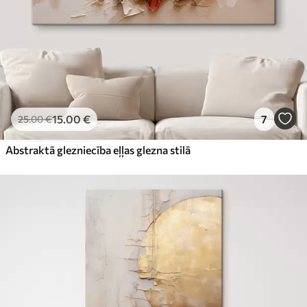
15
.00
€
7
25
.00
€
Abstraktā glezniecība eļļas glezna stilā