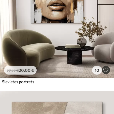
20
.00
€
10
33
.33
€
Sievietes portrets