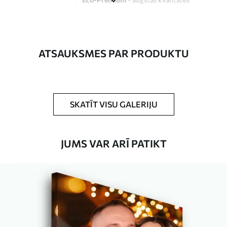
audekls, kas izgatavots no 100%
kokvilnas.
Autors
UWALLS
ATSAUKSMES PAR PRODUKTU
Raksta numurs
s33336
Turklāt
Jūs varat pievienot lakas pārklājumu.
SKATĪT VISU GALERIJU
Pieejamie materiāli
JUMS VAR ARĪ PATIKT
Standarts
No
15
.00
€
Premium
No
19
.00
€