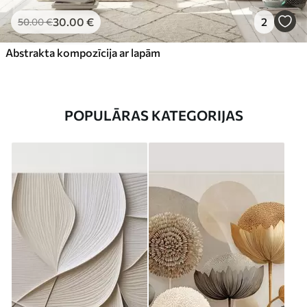
30
.00
€
2
50
.00
€
Abstrakta kompozīcija ar lapām
POPULĀRAS KATEGORIJAS