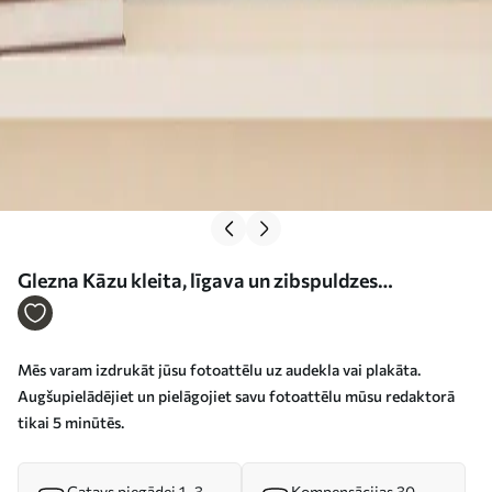
Glezna Kāzu kleita, līgava un zibspuldzes
fotogrāfija Nr s33336
Mēs varam izdrukāt jūsu fotoattēlu uz audekla vai plakāta.
Augšupielādējiet un pielāgojiet savu fotoattēlu mūsu redaktorā
tikai 5 minūtēs.
Gatavs piegādei 1–3
Kompensācijas 30