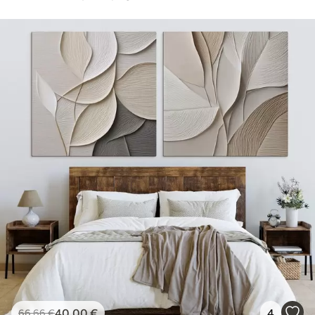
40
.00
€
4
66
.66
€