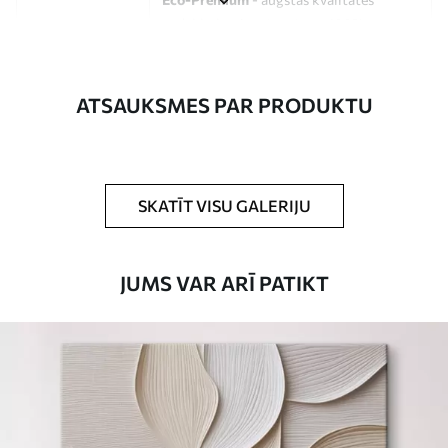
audekls, kas izgatavots no 100%
kokvilnas.
Autors
UWALLS
ATSAUKSMES PAR PRODUKTU
Raksta numurs
s33383
Turklāt
Jūs varat pievienot lakas pārklājumu.
SKATĪT VISU GALERIJU
Pieejamie materiāli
JUMS VAR ARĪ PATIKT
Standarts
No
15
.00
€
Premium
No
19
.00
€