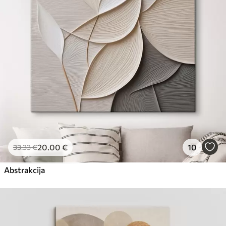
Eco-Premium
No
23
.00
€
20
.00
€
10
33
.33
€
Abstrakcija