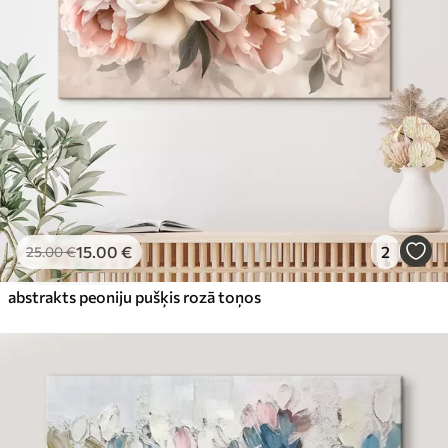
15
.00
€
2
25
.00
€
abstrakts peoniju pušķis rozā toņos