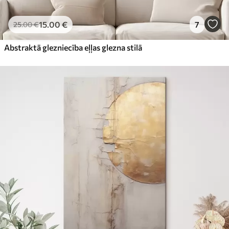
15
.00
€
7
25
.00
€
Abstraktā glezniecība eļļas glezna stilā