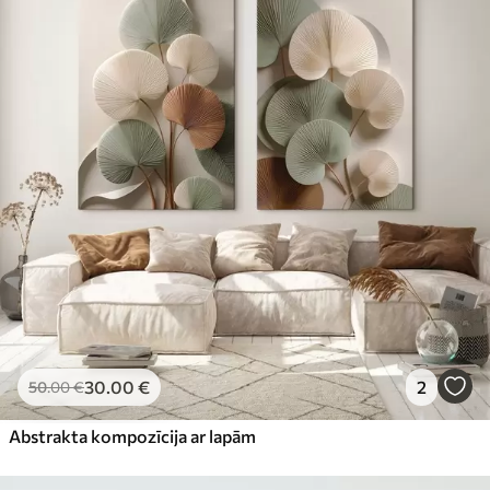
30
.00
€
2
50
.00
€
Abstrakta kompozīcija ar lapām