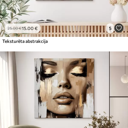
15
.00
€
5
25
.00
€
Teksturēta abstrakcija