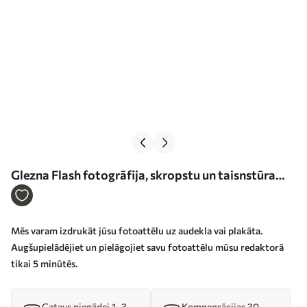
Glezna Flash fotogrāfija, skropstu un taisnstūra
skropstas Nr s33383
Mēs varam izdrukāt jūsu fotoattēlu uz audekla vai plakāta.
Augšupielādējiet un pielāgojiet savu fotoattēlu mūsu redaktorā
tikai 5 minūtēs.
Gatavs piegādei 1–3
Kompensācijas 30