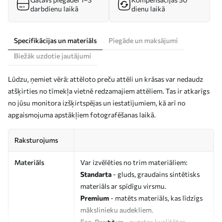
darbdienu laikā
dienu laikā
Specifikācijas un materiāls
Piegāde un maksājumi
Biežāk uzdotie jautājumi
Lūdzu, ņemiet vērā: attēloto preču attēli un krāsas var nedaudz
atšķirties no tīmekļa vietnē redzamajiem attēliem. Tas ir atkarīgs
no jūsu monitora izšķirtspējas un iestatījumiem, kā arī no
apgaismojuma apstākļiem fotografēšanas laikā.
Raksturojums
Materiāls
Var izvēlēties no trim materiāliem:
Standarta
- gluds, graudains sintētisks
materiāls ar spīdīgu virsmu.
Premium
- matēts materiāls, kas līdzīgs
mākslinieku audekliem.
Eco-Premium
- augstas kvalitātes