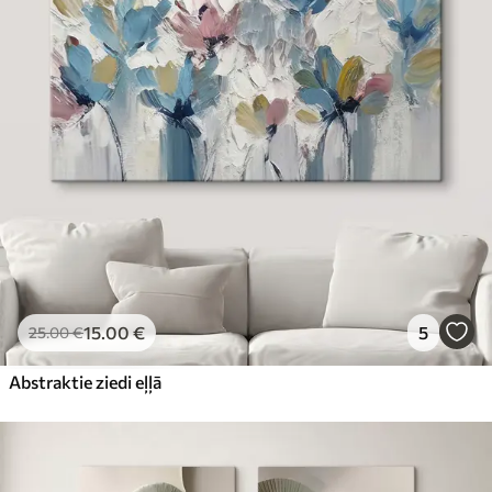
15
.00
€
5
25
.00
€
Abstraktie ziedi eļļā