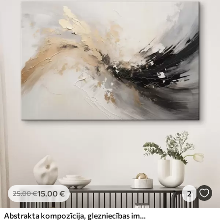
15
.00
€
2
25
.00
€
Abstrakta kompozīcija, glezniecības imitācija