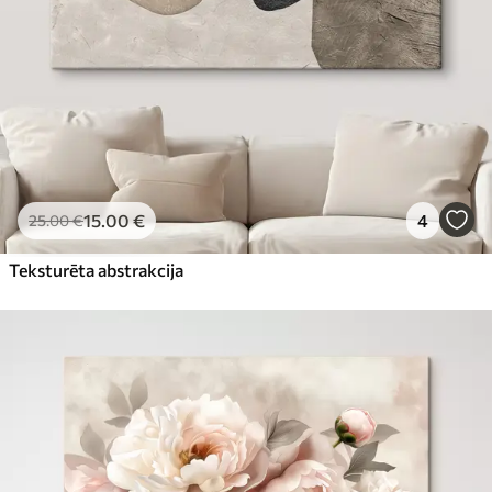
15
.00
€
4
25
.00
€
Teksturēta abstrakcija