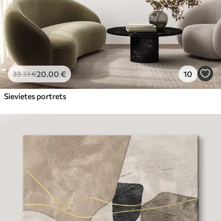
20
.00
€
10
33
.33
€
Sievietes portrets