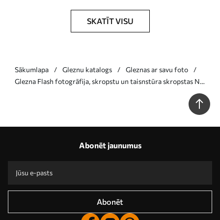
SKATĪT VISU
Sākumlapa
Gleznu katalogs
Gleznas ar savu foto
Glezna Flash fotogrāfija, skropstu un taisnstūra skropstas Nr
s33383
Abonēt jaunumus
Abonēt