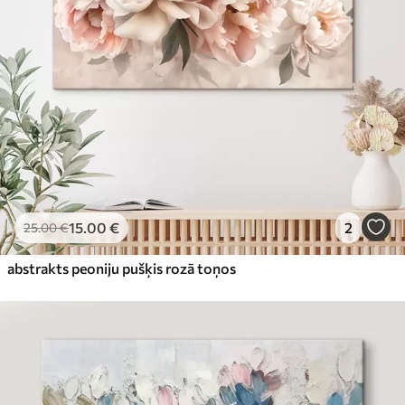
15
.00
€
2
25
.00
€
abstrakts peoniju pušķis rozā toņos