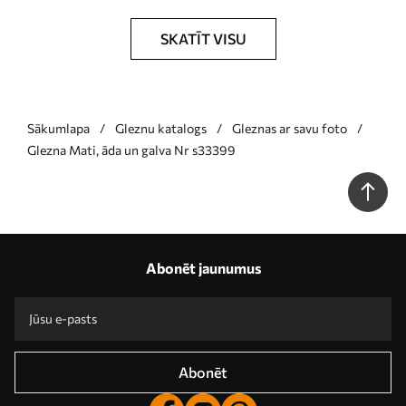
SKATĪT VISU
Sākumlapa
Gleznu katalogs
Gleznas ar savu foto
Glezna Mati, āda un galva Nr s33399
Abonēt jaunumus
Abonēt