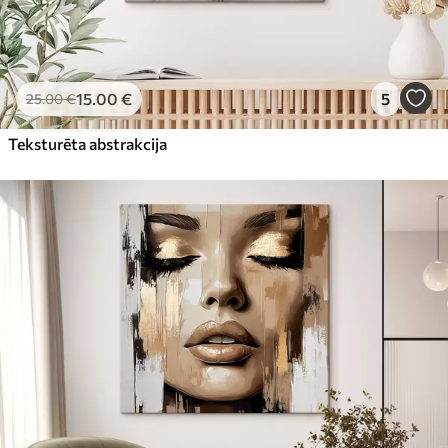
15
.00
€
5
25
.00
€
Teksturēta abstrakcija