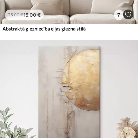
15
.00
€
7
25
.00
€
Abstraktā glezniecība eļļas glezna stilā