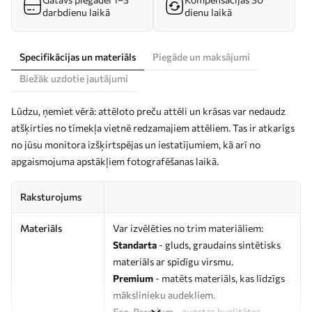
darbdienu laikā
dienu laikā
Specifikācijas un materiāls
Piegāde un maksājumi
Biežāk uzdotie jautājumi
Lūdzu, ņemiet vērā: attēloto preču attēli un krāsas var nedaudz
atšķirties no tīmekļa vietnē redzamajiem attēliem. Tas ir atkarīgs
no jūsu monitora izšķirtspējas un iestatījumiem, kā arī no
apgaismojuma apstākļiem fotografēšanas laikā.
Raksturojums
Materiāls
Var izvēlēties no trim materiāliem:
Standarta
- gluds, graudains sintētisks
materiāls ar spīdīgu virsmu.
Premium
- matēts materiāls, kas līdzīgs
mākslinieku audekliem.
Eco-Premium
- augstas kvalitātes