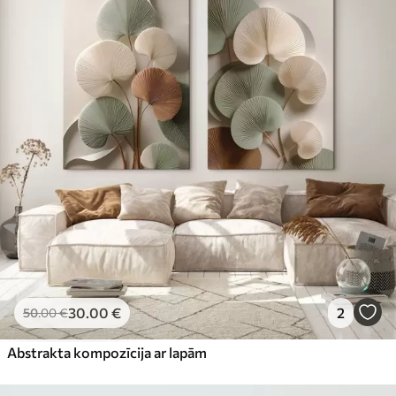
30
.00
€
2
50
.00
€
Abstrakta kompozīcija ar lapām