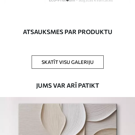
audekls, kas izgatavots no 100%
kokvilnas.
Autors
UWALLS
ATSAUKSMES PAR PRODUKTU
Raksta numurs
s33399
Turklāt
Jūs varat pievienot lakas pārklājumu.
SKATĪT VISU GALERIJU
Pieejamie materiāli
JUMS VAR ARĪ PATIKT
Standarts
No
15
.00
€
Premium
No
19
.00
€