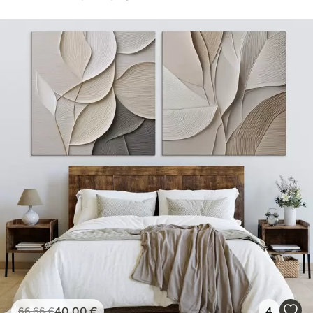
40
.00
€
4
66
.66
€