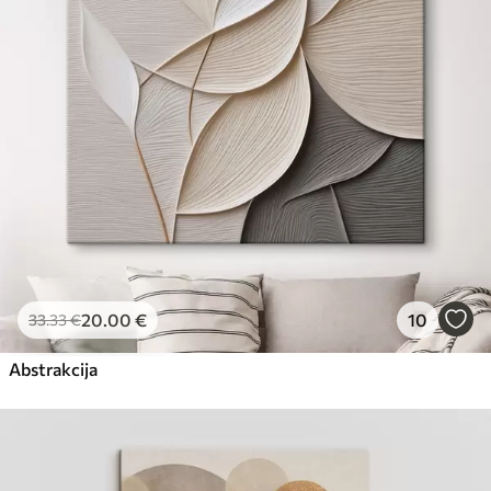
Eco-Premium
No
23
.00
€
20
.00
€
10
33
.33
€
Abstrakcija