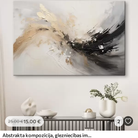
15
.00
€
2
25
.00
€
Abstrakta kompozīcija, glezniecības imitācija