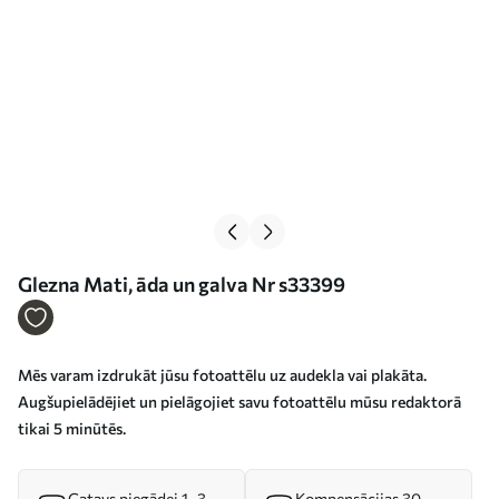
Glezna Mati, āda un galva Nr s33399
Mēs varam izdrukāt jūsu fotoattēlu uz audekla vai plakāta.
Augšupielādējiet un pielāgojiet savu fotoattēlu mūsu redaktorā
tikai 5 minūtēs.
Gatavs piegādei 1–3
Kompensācijas 30