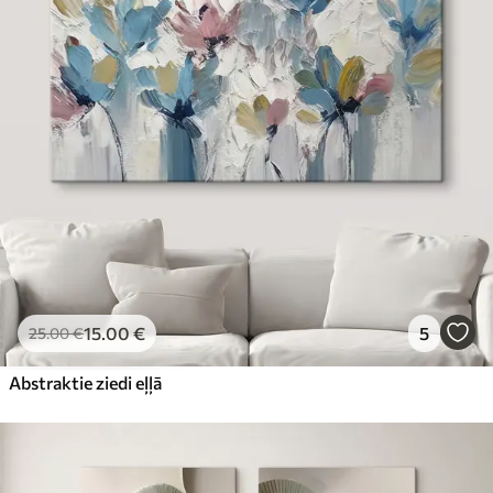
15
.00
€
5
25
.00
€
Abstraktie ziedi eļļā