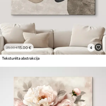
15
.00
€
4
25
.00
€
Teksturēta abstrakcija