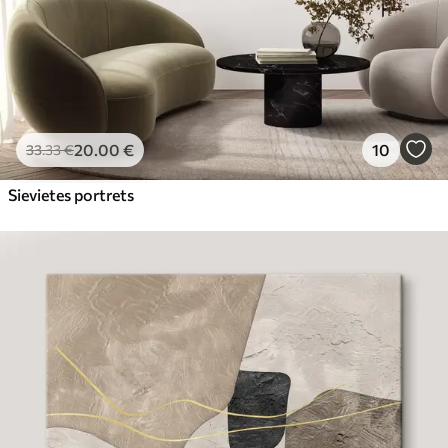
20
.00
€
10
33
.33
€
Sievietes portrets