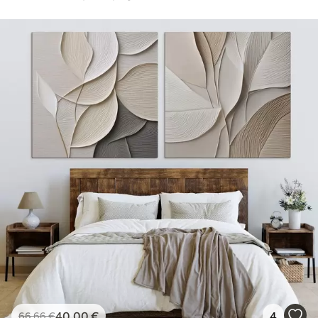
40
.00
€
4
66
.66
€