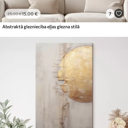
15
.00
€
7
25
.00
€
Abstraktā glezniecība eļļas glezna stilā