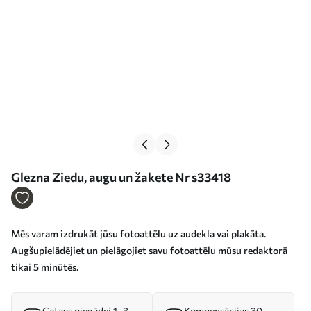
Glezna Ziedu, augu un žakete Nr s33418
Mēs varam izdrukāt jūsu fotoattēlu uz audekla vai plakāta.
Augšupielādējiet un pielāgojiet savu fotoattēlu mūsu redaktorā
tikai 5 minūtēs.
Gatavs piegādei 1–3
Kompensācijas 30