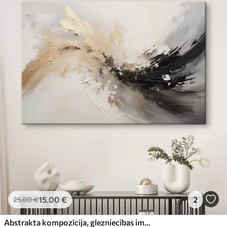
15
.00
€
2
25
.00
€
Abstrakta kompozīcija, glezniecības imitācija