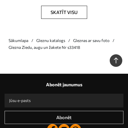
SKATĪT VISU
Sākumlapa
Gleznu katalogs
Gleznas ar savu foto
Glezna Ziedu, augu un žakete Nr s33418
Abonēt jaunumus
Abonēt