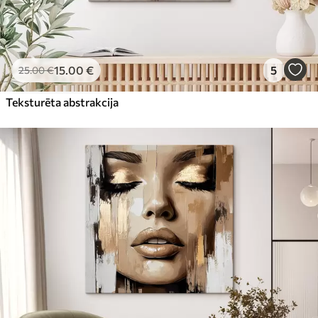
15
.00
€
5
25
.00
€
Teksturēta abstrakcija