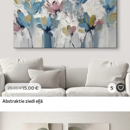
15
.00
€
5
25
.00
€
Abstraktie ziedi eļļā