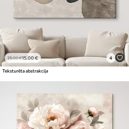
15
.00
€
4
25
.00
€
Teksturēta abstrakcija