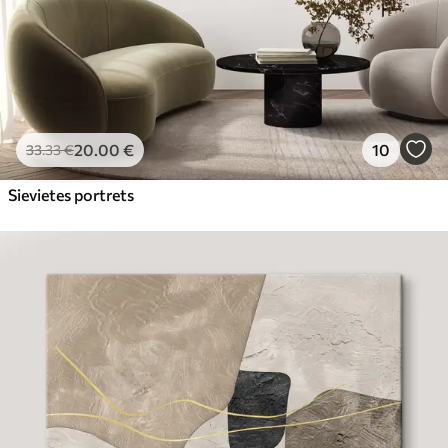
20
.00
€
10
33
.33
€
Sievietes portrets