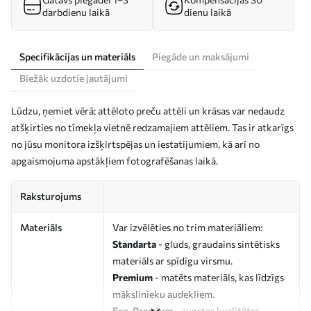
darbdienu laikā
dienu laikā
Specifikācijas un materiāls
Piegāde un maksājumi
Biežāk uzdotie jautājumi
Lūdzu, ņemiet vērā: attēloto preču attēli un krāsas var nedaudz
atšķirties no tīmekļa vietnē redzamajiem attēliem. Tas ir atkarīgs
no jūsu monitora izšķirtspējas un iestatījumiem, kā arī no
apgaismojuma apstākļiem fotografēšanas laikā.
Raksturojums
Materiāls
Var izvēlēties no trim materiāliem:
Standarta
- gluds, graudains sintētisks
materiāls ar spīdīgu virsmu.
Premium
- matēts materiāls, kas līdzīgs
mākslinieku audekliem.
Eco-Premium
- augstas kvalitātes