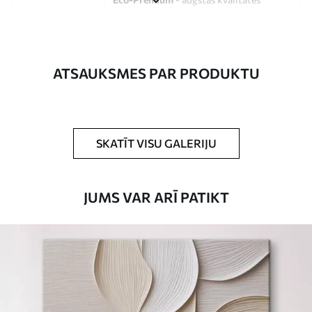
audekls, kas izgatavots no 100%
kokvilnas.
Autors
UWALLS
ATSAUKSMES PAR PRODUKTU
Raksta numurs
s33418
Turklāt
Jūs varat pievienot lakas pārklājumu.
SKATĪT VISU GALERIJU
Pieejamie materiāli
JUMS VAR ARĪ PATIKT
Standarts
No
15
.00
€
Premium
No
19
.00
€