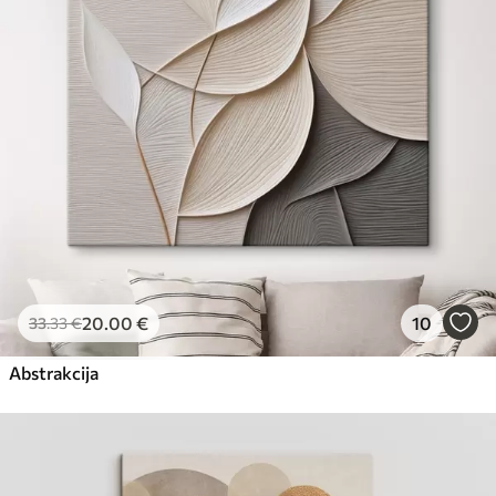
Eco-Premium
No
23
.00
€
20
.00
€
10
33
.33
€
Abstrakcija