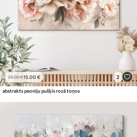
15
.00
€
2
25
.00
€
abstrakts peoniju pušķis rozā toņos