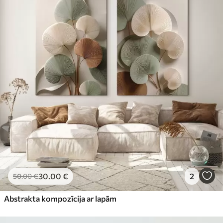
30
.00
€
2
50
.00
€
Abstrakta kompozīcija ar lapām