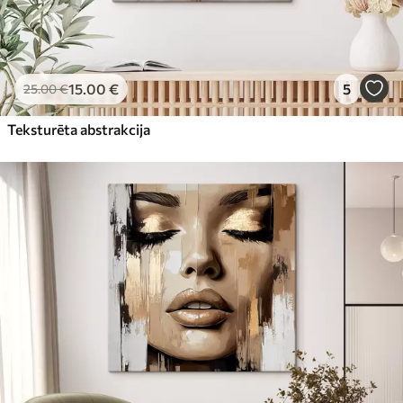
15
.00
€
5
25
.00
€
Teksturēta abstrakcija