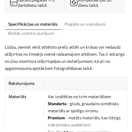
darbdienu laikā
dienu laikā
Specifikācijas un materiāls
Piegāde un maksājumi
Biežāk uzdotie jautājumi
Lūdzu, ņemiet vērā: attēloto preču attēli un krāsas var nedaudz
atšķirties no tīmekļa vietnē redzamajiem attēliem. Tas ir atkarīgs
no jūsu monitora izšķirtspējas un iestatījumiem, kā arī no
apgaismojuma apstākļiem fotografēšanas laikā.
Raksturojums
Materiāls
Var izvēlēties no trim materiāliem:
Standarta
- gluds, graudains sintētisks
materiāls ar spīdīgu virsmu.
Premium
- matēts materiāls, kas līdzīgs
mākslinieku audekliem.
Eco-Premium
- augstas kvalitātes