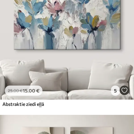
15
.00
€
5
25
.00
€
Abstraktie ziedi eļļā