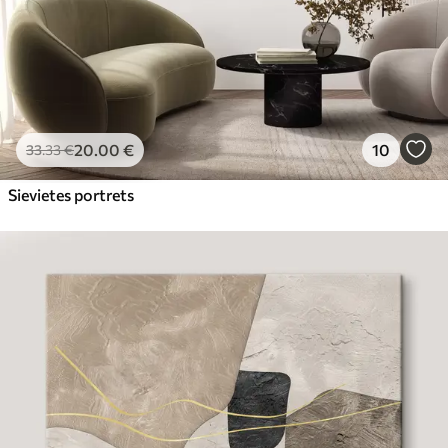
20
.00
€
10
33
.33
€
Sievietes portrets