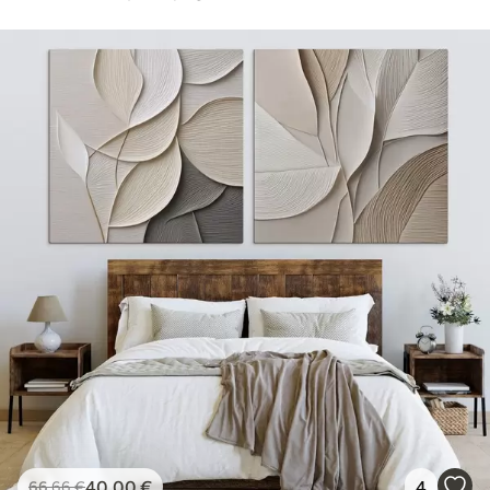
40
.00
€
4
66
.66
€