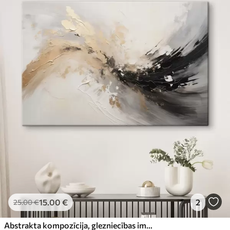
15
.00
€
2
25
.00
€
Abstrakta kompozīcija, glezniecības imitācija