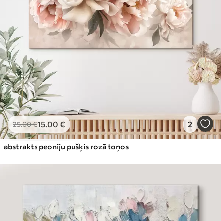
15
.00
€
2
25
.00
€
abstrakts peoniju pušķis rozā toņos