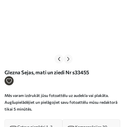
Glezna Sejas, mati un ziedi Nr s33455
Mēs varam izdrukāt jūsu fotoattēlu uz audekla vai plakāta.
Augšupielādējiet un pielāgojiet savu fotoattēlu mūsu redaktorā
tikai 5 minūtēs.
Gatavs piegādei 1–3
Kompensācijas 30