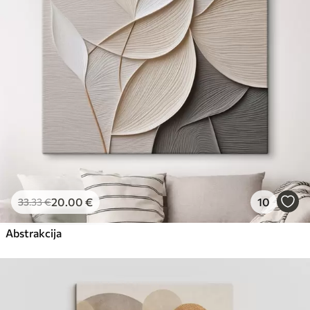
Eco-Premium
No
23
.00
€
20
.00
€
10
33
.33
€
Abstrakcija