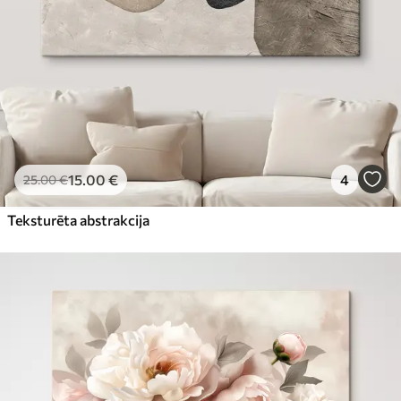
15
.00
€
4
25
.00
€
Teksturēta abstrakcija