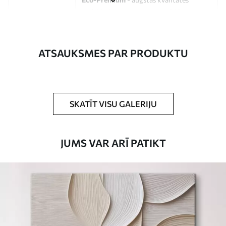
audekls, kas izgatavots no 100%
kokvilnas.
Autors
UWALLS
ATSAUKSMES PAR PRODUKTU
Raksta numurs
s33455
Turklāt
Jūs varat pievienot lakas pārklājumu.
SKATĪT VISU GALERIJU
Pieejamie materiāli
JUMS VAR ARĪ PATIKT
Standarts
No
15
.00
€
Premium
No
19
.00
€