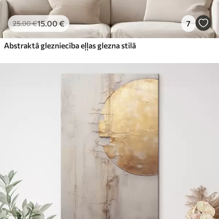
15
.00
€
7
25
.00
€
Abstraktā glezniecība eļļas glezna stilā