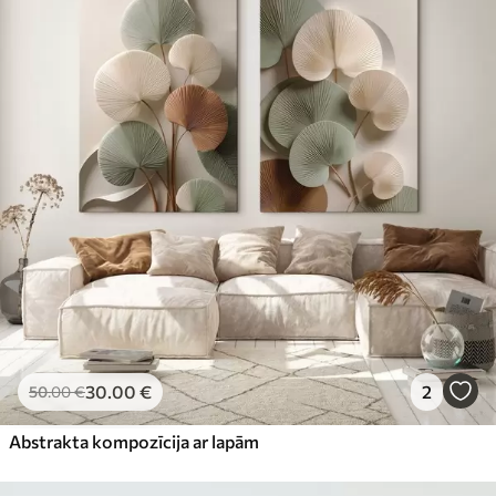
30
.00
€
2
50
.00
€
Abstrakta kompozīcija ar lapām