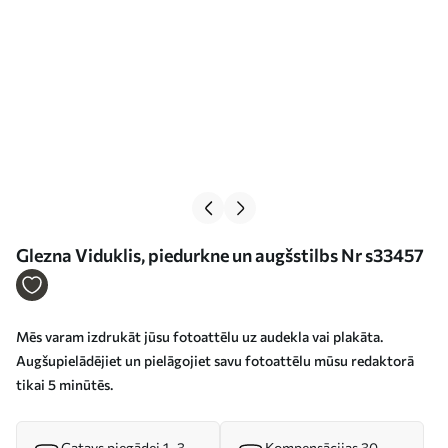
Glezna Viduklis, piedurkne un augšstilbs Nr s33457
Mēs varam izdrukāt jūsu fotoattēlu uz audekla vai plakāta.
Augšupielādējiet un pielāgojiet savu fotoattēlu mūsu redaktorā
tikai 5 minūtēs.
Gatavs piegādei 1–3
Kompensācijas 30