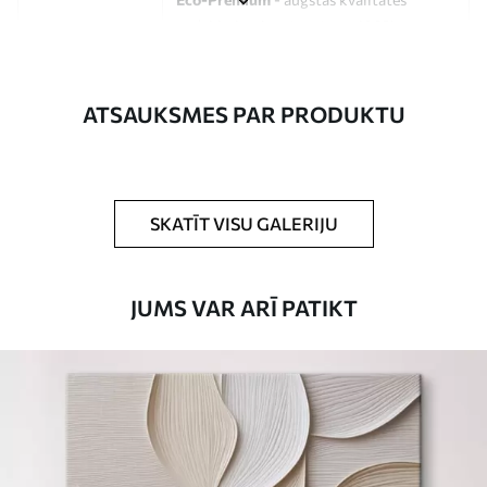
audekls, kas izgatavots no 100%
kokvilnas.
Autors
UWALLS
ATSAUKSMES PAR PRODUKTU
Raksta numurs
s33457
Turklāt
Jūs varat pievienot lakas pārklājumu.
SKATĪT VISU GALERIJU
Pieejamie materiāli
JUMS VAR ARĪ PATIKT
Standarts
No
15
.00
€
Premium
No
19
.00
€