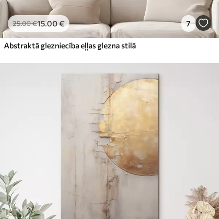
15
.00
€
7
25
.00
€
Abstraktā glezniecība eļļas glezna stilā