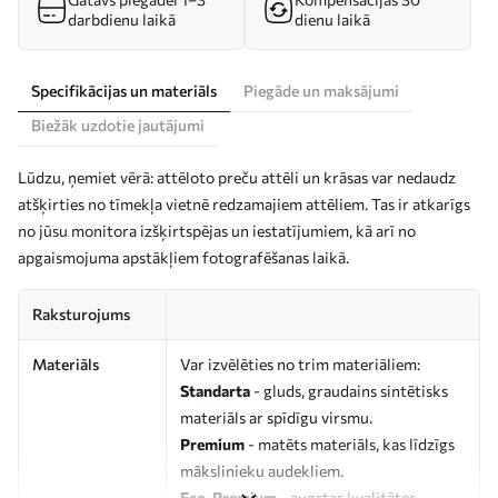
darbdienu laikā
dienu laikā
Specifikācijas un materiāls
Piegāde un maksājumi
Biežāk uzdotie jautājumi
Lūdzu, ņemiet vērā: attēloto preču attēli un krāsas var nedaudz
atšķirties no tīmekļa vietnē redzamajiem attēliem. Tas ir atkarīgs
no jūsu monitora izšķirtspējas un iestatījumiem, kā arī no
apgaismojuma apstākļiem fotografēšanas laikā.
Raksturojums
Materiāls
Var izvēlēties no trim materiāliem:
Standarta
- gluds, graudains sintētisks
materiāls ar spīdīgu virsmu.
Premium
- matēts materiāls, kas līdzīgs
mākslinieku audekliem.
Eco-Premium
- augstas kvalitātes