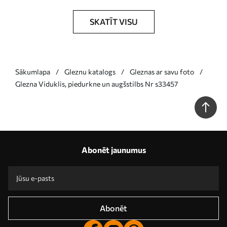
SKATĪT VISU
Sākumlapa
Gleznu katalogs
Gleznas ar savu foto
Glezna Viduklis, piedurkne un augšstilbs Nr s33457
Abonēt jaunumus
Abonēt