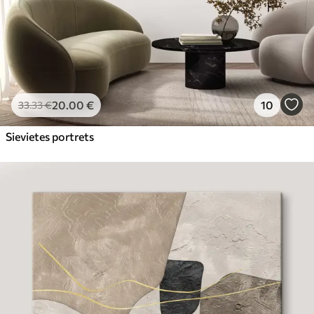
20
.00
€
10
33
.33
€
Sievietes portrets