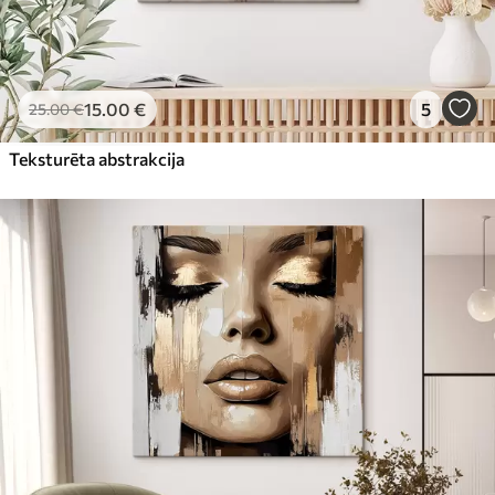
15
.00
€
5
25
.00
€
Teksturēta abstrakcija