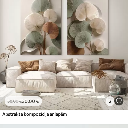
30
.00
€
2
50
.00
€
Abstrakta kompozīcija ar lapām