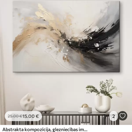
15
.00
€
2
25
.00
€
Abstrakta kompozīcija, glezniecības imitācija