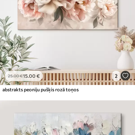
15
.00
€
2
25
.00
€
abstrakts peoniju pušķis rozā toņos