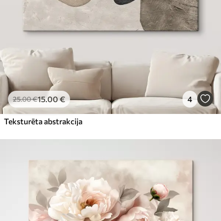
15
.00
€
4
25
.00
€
Teksturēta abstrakcija