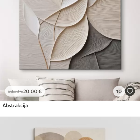
Eco-Premium
No
23
.00
€
20
.00
€
10
33
.33
€
Abstrakcija