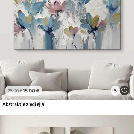
15
.00
€
5
25
.00
€
Abstraktie ziedi eļļā