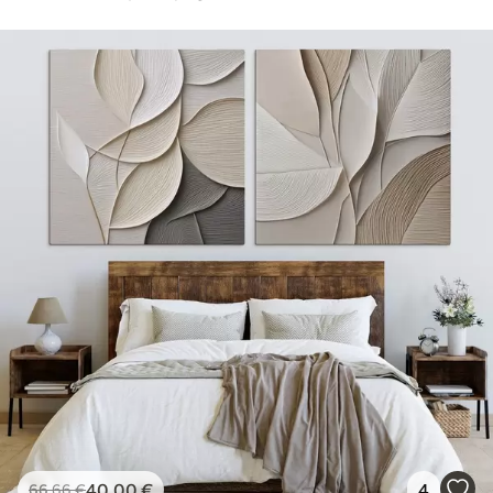
40
.00
€
4
66
.66
€