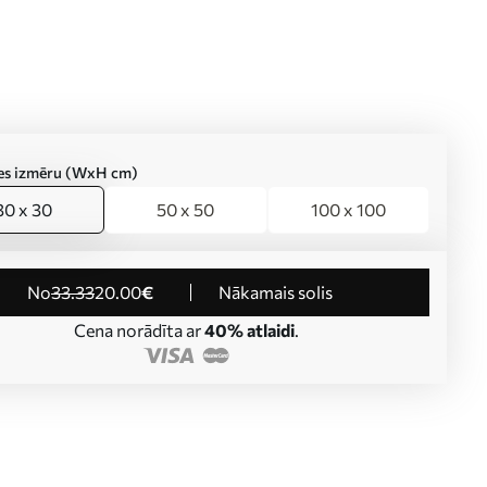
ties izmēru (WxH cm)
30 x 30
50 x 50
100 x 100
no
33
.33
20
.00
€
Nākamais solis
Cena norādīta ar
40% atlaidi
.