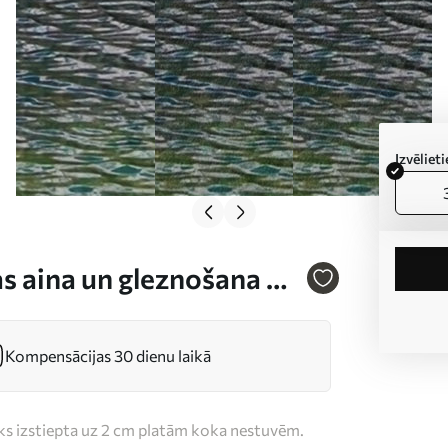
Izvēlie
s aina un gleznošana Nr
Kompensācijas 30 dienu laikā
iks izstiepta uz 2 cm platām koka nestuvēm.