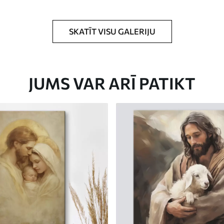
rklājumu.
SKATĪT VISU GALERIJU
JUMS VAR ARĪ PATIKT
Eco-Premium
No
31
.00
€