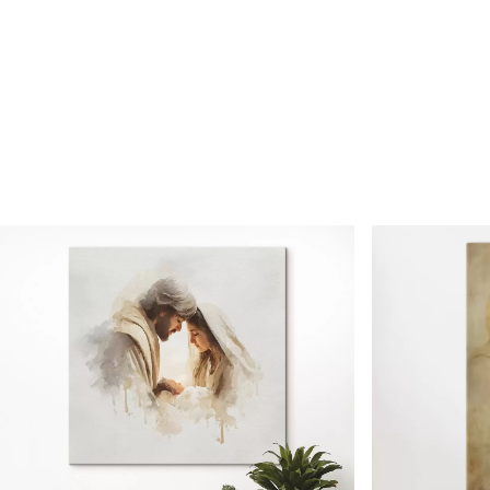
Raksta numurs
s33488
Turklāt
Jūs varat pievienot lakas pā
Pieejamie materiāli
Standarts
Premium
No
20
.00
€
No
25
.00
€