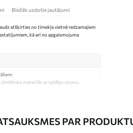
mi
Biežāk uzdotie jautājumi
daudz atšķirties no tīmekļa vietnē redzamajiem
n iestatījumiem, kā arī no apgaismojuma
iāliem:
 sintētisks materiāls ar spīdīgu virsmu.
, kas līdzīgs mākslinieku audekliem.
litātes audekls, kas izgatavots no 100%
ATSAUKSMES PAR PRODUKT