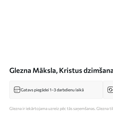
Glezna Māksla, Kristus dzimšana
s33488
Gatavs piegādei 1–3 darbdienu laikā
Glezna ir iekārtojama uzreiz pēc tās saņemšanas. Glezna t