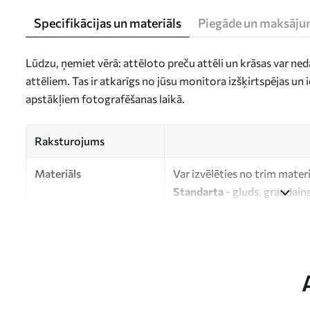
Specifikācijas un materiāls
Piegāde un maksāju
Lūdzu, ņemiet vērā: attēloto preču attēli un krāsas var ne
attēliem. Tas ir atkarīgs no jūsu monitora izšķirtspējas u
apstākļiem fotografēšanas laikā.
Raksturojums
Materiāls
Var izvēlēties no trim mater
Standarta
- gluds, graudains
Premium
- matēts materiāls
Eco-Premium
- augstas kva
kokvilnas.
Autors
UWALLS