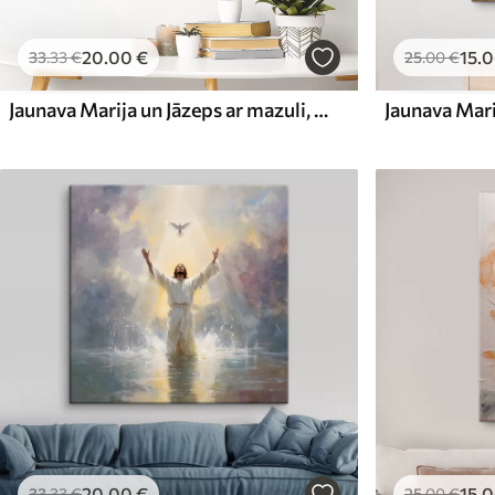
20
.00
€
15
.
33
.33
€
25
.00
€
Jaunava Marija un Jāzeps ar mazuli, akvareļa stilā
20
.00
€
15
.
33
.33
€
25
.00
€