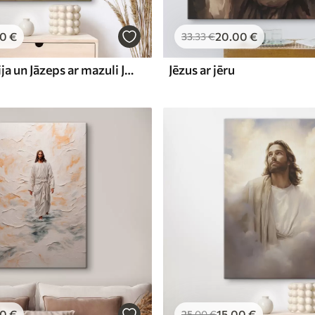
00
€
20
.00
€
33
.33
€
Jaunava Marija un Jāzeps ar mazuli Jēzu vecā freskas stilā
Jēzus ar jēru
00
€
15
.00
€
25
.00
€