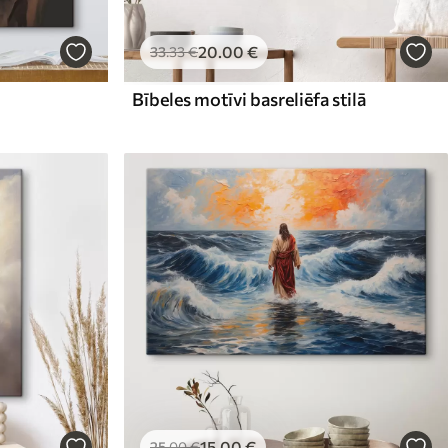
20
.00
€
33
.33
€
Bībeles motīvi basreliēfa stilā
15
.00
€
25
.00
€