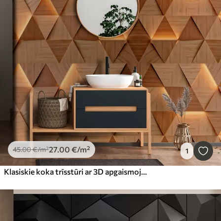
27
.00
€
/m²
45
.00
€
/m²
1
Klasiskie koka trīsstūri ar 3D apgaismojumu