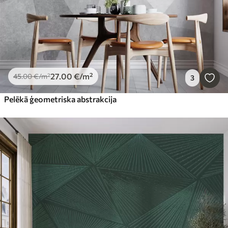
27
.00
€
/m²
45
.00
€
/m²
3
Pelēkā ģeometriska abstrakcija