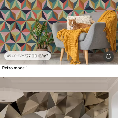
27
.00
€
/m²
45
.00
€
/m²
Retro modeļi