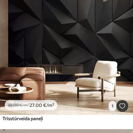
27
.00
€
/m²
45
.00
€
/m²
1
Trīsstūrveida paneļi