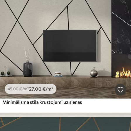
27
.00
€
/m²
45
.00
€
/m²
Minimālisma stila krustojumi uz sienas