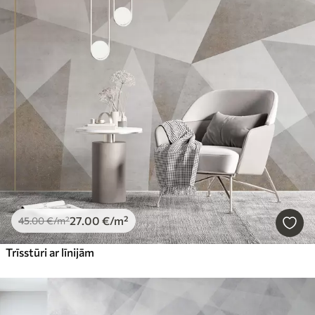
27
.00
€
/m²
45
.00
€
/m²
Trīsstūri ar līnijām