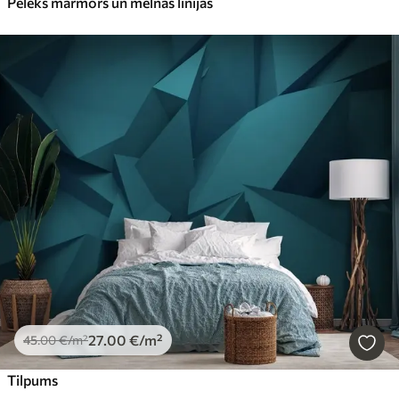
Pelēks marmors un melnas līnijas
27
.00
€
/m²
45
.00
€
/m²
Tilpums