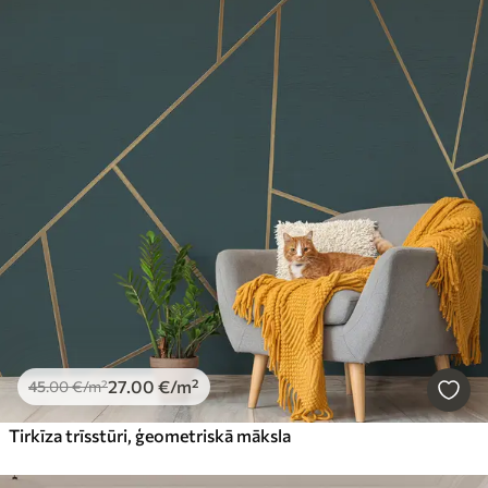
27
.00
€
/m²
45
.00
€
/m²
Tirkīza trīsstūri, ģeometriskā māksla