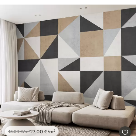
27
.00
€
/m²
45
.00
€
/m²