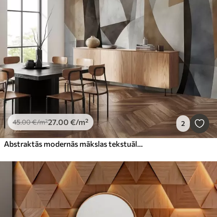
27
.00
€
/m²
45
.00
€
/m²
2
Abstraktās modernās mākslas tekstuālās ģeometriskās formas brūnā, pelēkā un bēšā tonī