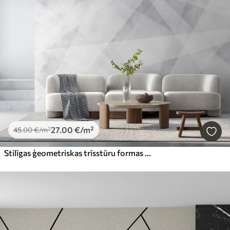
27
.00
€
/m²
45
.00
€
/m²
Stilīgas ģeometriskas trīsstūru formas un pelēkas grunge krāsas stūri