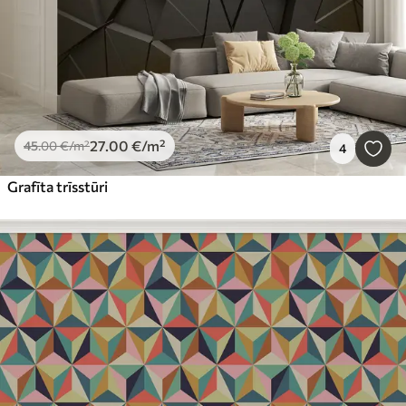
27
.00
€
/m²
45
.00
€
/m²
4
Grafīta trīsstūri