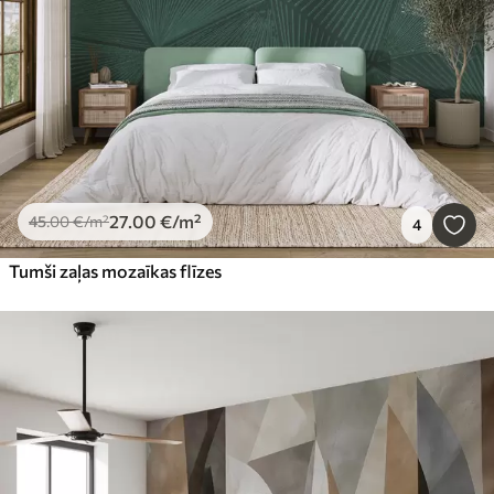
27
.00
€
/m²
45
.00
€
/m²
4
Tumši zaļas mozaīkas flīzes