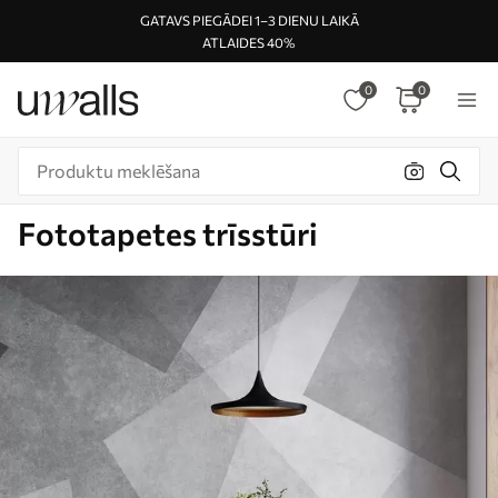
GATAVS PIEGĀDEI 1–3 DIENU LAIKĀ
ATLAIDES 40%
0
0
Fototapetes trīsstūri