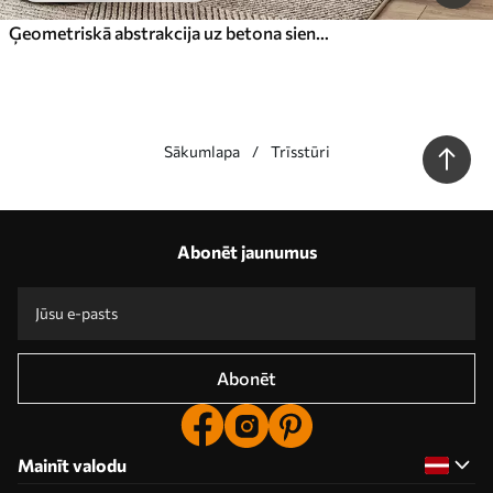
Ģeometriskā abstrakcija uz betona sienas
Sākumlapa
Trīsstūri
Mūsu priekšrocības
Atbildes:
1
Abonēt jaunumus
Ražošana pēc individuāliem izmēriem
Piedalieties 2025. gada svētku akcijās un saņemiet atlaidi
Bezmaksas profesionāla fotoattēlu rediģēšana
Akcijas kodi ar atlaidēm pasūtījumiem!
Abonēt
Mainīt valodu