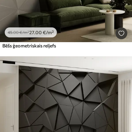
27
.00
€
/m²
45
.00
€
/m²
Bēšs ģeometriskais reljefs