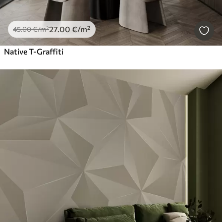
27
.00
€
/m²
45
.00
€
/m²
Native T-Graffiti