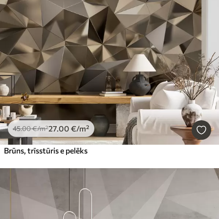
27
.00
€
/m²
45
.00
€
/m²
Brūns, trīsstūris e pelēks