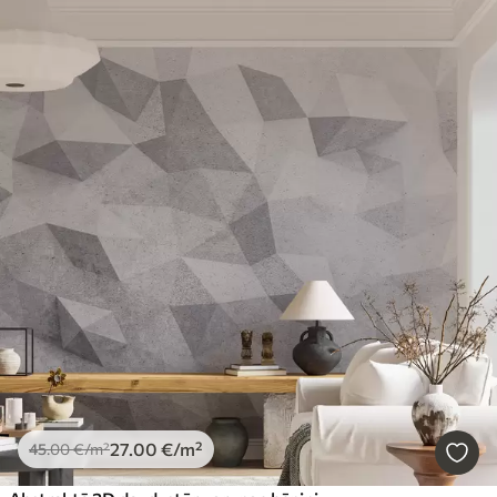
27
.00
€
/m²
45
.00
€
/m²