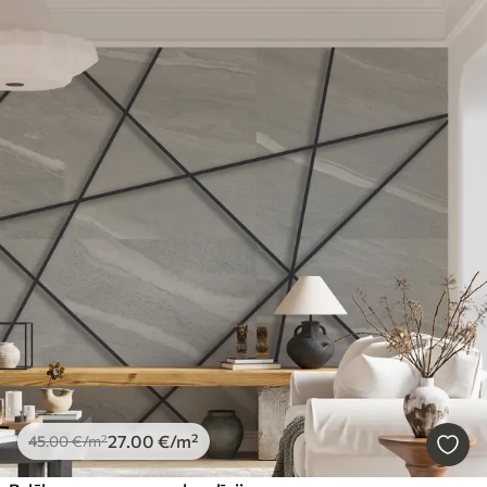
27
.00
€
/m²
45
.00
€
/m²