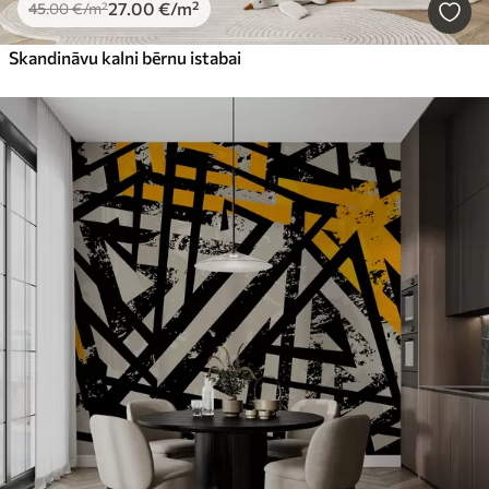
27
.00
€
/m²
45
.00
€
/m²
Skandināvu kalni bērnu istabai