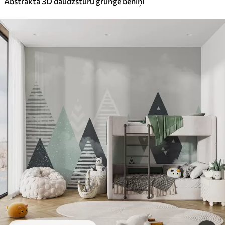
Abstraktā 3D daudzstūru grunge bēniņi