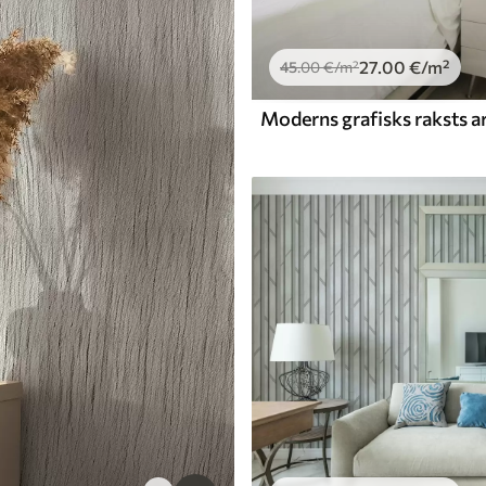
27
.00
€
/m²
45
.00
€
/m²