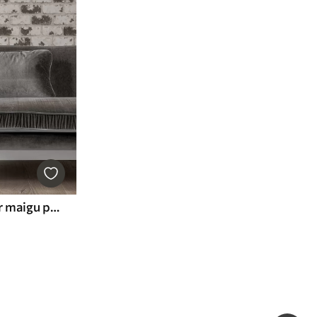
Teksturēts balts ķieģelis ar maigu pelēku nokrāsu