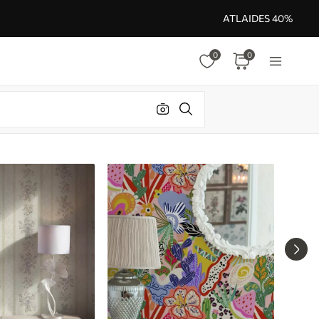
ATLAIDES 40%
0
0