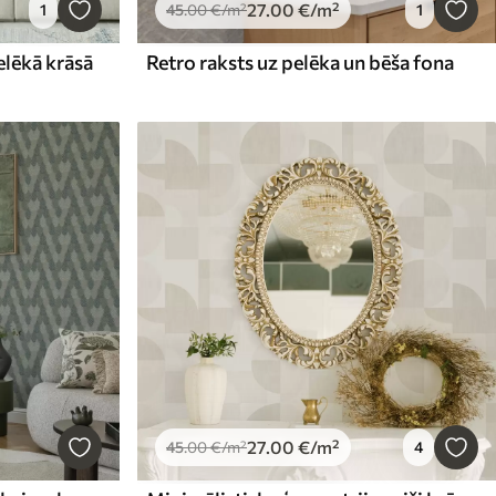
27
.00
€
/m²
1
45
.00
€
/m²
1
elēkā krāsā
Retro raksts uz pelēka un bēša fona
27
.00
€
/m²
45
.00
€
/m²
4