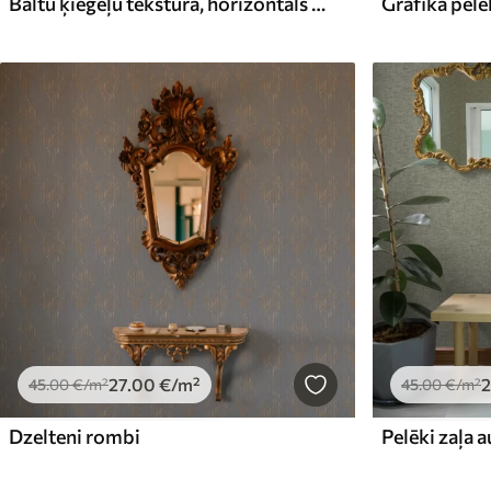
Baltu ķieģeļu tekstūra, horizontāls izkārtojums
Grafika pelē
27
.00
€
/m²
2
45
.00
€
/m²
45
.00
€
/m²
Dzelteni rombi