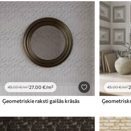
27
.00
€
/m²
2
45
.00
€
/m²
45
.00
€
/m²
Ģeometriskie raksti gaišās krāsās