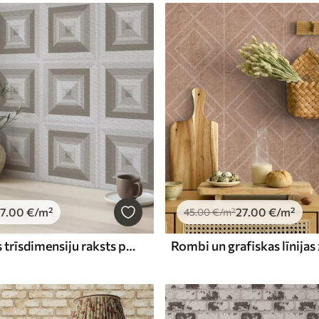
7
.00
€
/m²
27
.00
€
/m²
45
.00
€
/m²
Ģeometrisks trīsdimensiju raksts pelēkā un bēšā krāsā