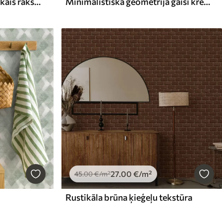
Papardes lapas, ģeometriskais raksts, zaļa un zila krāsa
Minimālistiska ģeometrija gaiši krēmkrāsas paletē
27
.00
€
/m²
45
.00
€
/m²
Rustikāla brūna ķieģeļu tekstūra