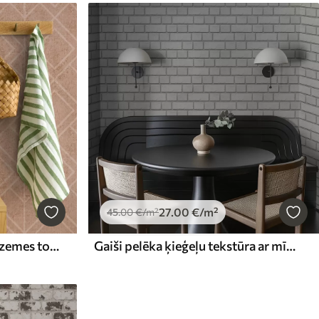
27
.00
€
/m²
45
.00
€
/m²
Rombi un grafiskas līnijas zemes toņos
Gaiši pelēka ķieģeļu tekstūra ar mīkstām malām