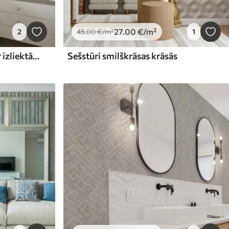
27
.00
€
/m²
2
45
.00
€
/m²
1
Moderns grafisks raksts ar izliektām līnijām
Sešstūri smilškrāsas krāsās