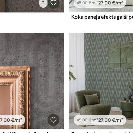
27
.00
€
/m²
2
45
.00
€
/m²
Koka paneļa efekts gaiši p
7
.00
€
/m²
27
.00
€
/m²
45
.00
€
/m²