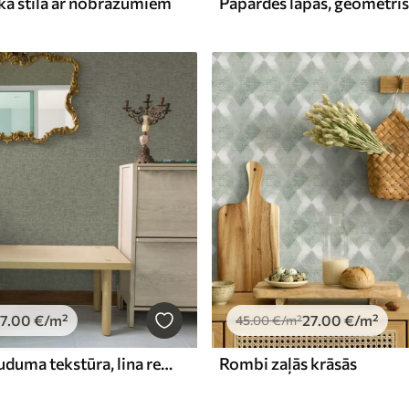
kā stilā ar nobrāzumiem
7
.00
€
/m²
27
.00
€
/m²
45
.00
€
/m²
Pelēki zaļa auduma tekstūra, lina režģa raksts
Rombi zaļās krāsās