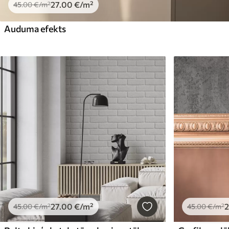
27
.00
€
/m²
45
.00
€
/m²
Auduma efekts
27
.00
€
/m²
2
45
.00
€
/m²
45
.00
€
/m²