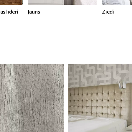
s līderi
Jauns
Ziedi