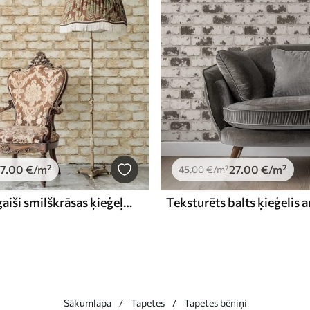
7
.00
€
/m²
27
.00
€
/m²
45
.00
€
/m²
Novecojusi gaiši smilškrāsas ķieģeļu tekstūra
Sākumlapa
Tapetes
Tapetes bēniņi