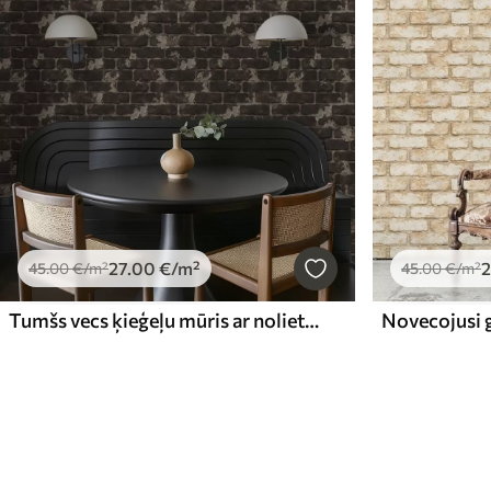
27
.00
€
/m²
2
45
.00
€
/m²
45
.00
€
/m²
Tumšs vecs ķieģeļu mūris ar nolietotām vietām