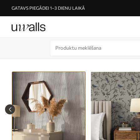
GATAVS PIEGĀDEI 1–3 DIENU LAIKĀ